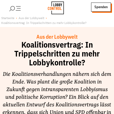
alt springen
Spenden
LobbyControl
Über uns
Startseite
Aus der Lobbywelt
Koalitionsvertrag: In Trippelschritten zu mehr Lobbykontrolle?
StartSeite
Lobby FAQs
Team
Aus der Lobbywelt
Finanzierung
Koalitionsvertrag: In
Jobs
Trippelschritten zu mehr
Publikationen und Material
Lobbykontrolle?
Lobbykritische Stadtführungen
Die Koalitionsverhandlungen nähern sich dem
Unsere Schwerpunkte
Ende. Was plant die große Koalition in
Lobbykontrolle und Regeln
Zukunft gegen intransparenten Lobbyismus
Lobbyismus und Klima
und politische Korruption? Ein Blick auf den
Macht der Digitalkonzerne
aktuellen Entwurf des Koalitionsvertrags lässt
Spenden & Fördern
erkennen, dass sich Union und SPD offenbar in