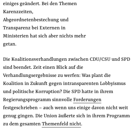
einiges geändert. Bei den Themen
der
Folge Uns
Karenzzeiten,
Website
Facebook
Mastodon
Bluesky
Instagram
Youtube
LinkedIn
Feed
Newslette
Abgeordnetenbestechung und
Transparenz bei Externen in
Ministerien hat sich aber nichts mehr
getan.
Die Koalitionsverhandlungen zwischen CDU/CSU und SPD
sind beendet. Zeit einen Blick auf die
Verhandlungsergebnisse zu werfen: Was plant die
Koalition in Zukunft gegen intransparenten Lobbyismus
und politische Korruption? Die SPD hatte in ihrem
Regierungsprogramm sinnvolle
Forderungen
festgeschrieben – auch wenn uns einige davon nicht weit
genug gingen. Die Union äußerte sich in ihrem Programm
zu dem gesamten
Themenfeld nicht
.