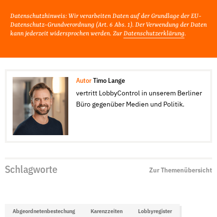
Datenschutzhinweis: Wir verarbeiten Daten auf der Grundlage der EU-
Datenschutz-Grundverordnung (Art. 6 Abs. 1). Der Verwendung der Daten
kann jederzeit widersprochen werden. Zur
Datenschutzerklärung
.
Autor
Timo Lange
vertritt LobbyControl in unserem Berliner
Büro gegenüber Medien und Politik.
Schlagworte
Zur Themenübersicht
Abgeordnetenbestechung
Karenzzeiten
Lobbyregister