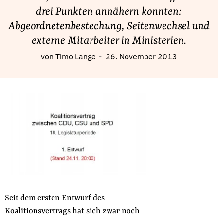
Fördermitglied werden
drei Punkten annähern konnten:
Jetzt Spenden
Abgeordnetenbestechung, Seitenwechsel und
Geschenkspende
externe Mitarbeiter in Ministerien.
Bußgelder und Geldauflagen
von
Timo Lange
26. November 2013
Projektspende
Testamentsspende
Presse
Newsletter
Appelle unterzeichnen
Kontakt
Impressum
Seit dem ersten Entwurf des
Suche
Koalitionsvertrags hat sich zwar noch
auf