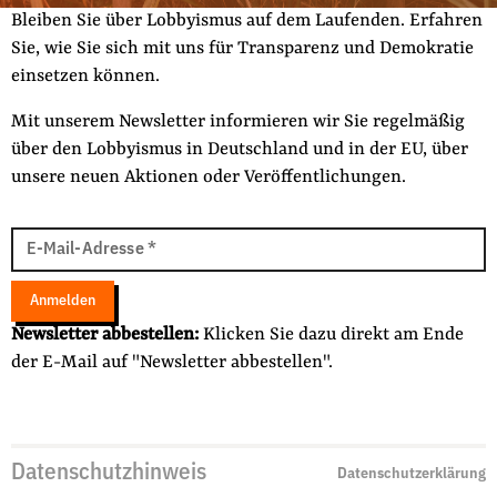
Fördermitglied werden
Bleiben Sie über Lobbyismus auf dem Laufenden. Erfahren
Jetzt Spenden
Sie, wie Sie sich mit uns für Transparenz und Demokratie
einsetzen können.
Geschenkspende
Bußgelder und Geldauflagen
Mit unserem Newsletter informieren wir Sie regelmäßig
über den Lobbyismus in Deutschland und in der EU, über
Projektspende
unsere neuen Aktionen oder Veröffentlichungen.
Testamentsspende
E-
Presse
Mail
E-Mail-Adresse
*
Newsletter
Adresse
Appelle unterzeichnen
Anmelden
Kontakt
Newsletter abbestellen:
Klicken Sie dazu direkt am Ende
der E-Mail auf "Newsletter abbestellen".
Impressum
Suche
Datenschutzhinweis
Datenschutzerklärung
auf