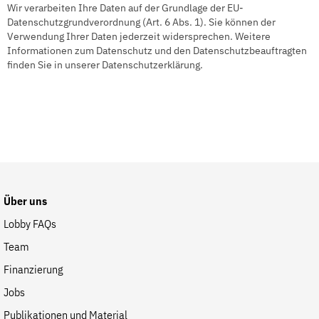
Wir verarbeiten Ihre Daten auf der Grundlage der EU-
der
Folge Uns
Datenschutzgrundverordnung (Art. 6 Abs. 1). Sie können der
Website
Facebook
Mastodon
Bluesky
Instagram
Youtube
LinkedIn
Feed
Newslette
Verwendung Ihrer Daten jederzeit widersprechen. Weitere
Informationen zum Datenschutz und den Datenschutzbeauftragten
finden Sie in unserer Datenschutzerklärung.
Über uns
Lobby FAQs
Team
Finanzierung
Jobs
Publikationen und Material