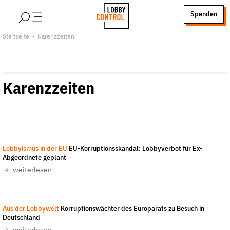
alt springen
Spenden
LobbyControl
Über uns
Startseite
Karenzzeiten
StartSeite
Lobby FAQs
Team
Karenzzeiten
Finanzierung
Jobs
Publikationen und Material
Lobbykritische Stadtführungen
European Parliament
-
CC-BY 2.0
Lobbyismus in der EU
EU-Korruptionsskandal: Lobbyverbot für Ex-
Unsere Schwerpunkte
Abgeordnete geplant
Lobbykontrolle und Regeln
weiterlesen
Lobbyismus und Klima
Macht der Digitalkonzerne
Aus der Lobbywelt
Korruptionswächter des Europarats zu Besuch in
Spenden & Fördern
Deutschland