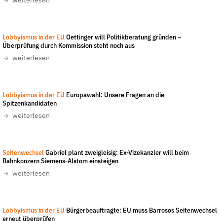
weiterlesen
Fördermitglied werden
Jetzt Spenden
Martin Kraft
-
CC-BY 3.0
Geschenkspende
Lobbyismus in der EU
Oettinger will Politikberatung gründen –
Überprüfung durch Kommission steht noch aus
Bußgelder und Geldauflagen
weiterlesen
Projektspende
Testamentsspende
Lobbyismus in der EU
Europawahl: Unsere Fragen an die
Presse
Spitzenkandidaten
Newsletter
weiterlesen
Appelle unterzeichnen
Kontakt
JWHBerlin
-
CC-BY-NC-SA 4.0
Seitenwechsel
Gabriel plant zweigleisig: Ex-Vizekanzler will beim
Bahnkonzern Siemens-Alstom einsteigen
Impressum
weiterlesen
Suche
Lobbyismus in der EU
Bürgerbeauftragte: EU muss Barrosos Seitenwechsel
erneut überprüfen
auf