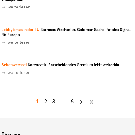
weiterlesen
Lobbyismus in der EU
Barrosos Wechsel zu Goldman Sachs: Fatales Signal
für Europa
weiterlesen
LobbyControl
-
All rights reserved
Seitenwechsel
Karenzzeit: Entscheidendes Gremium fehlt weiterhin
weiterlesen
1
2
3
6