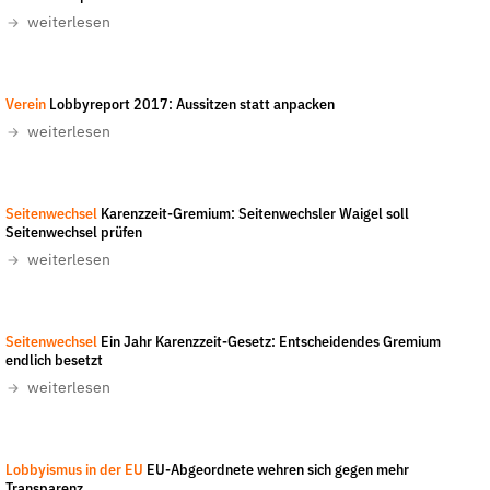
weiterlesen
der
Folge Uns
Website
Facebook
Mastodon
Bluesky
Instagram
Youtube
LinkedIn
Feed
Newslette
Verein
Lobbyreport 2017: Aussitzen statt anpacken
weiterlesen
LobbyControl
-
All rights reserved
Seitenwechsel
Karenzzeit-Gremium: Seitenwechsler Waigel soll
Seitenwechsel prüfen
weiterlesen
Harald Bischoff
-
CC-BY-SA 3.0
Seitenwechsel
Ein Jahr Karenzzeit-Gesetz: Entscheidendes Gremium
endlich besetzt
weiterlesen
Lobbyismus in der EU
EU-Abgeordnete wehren sich gegen mehr
Transparenz