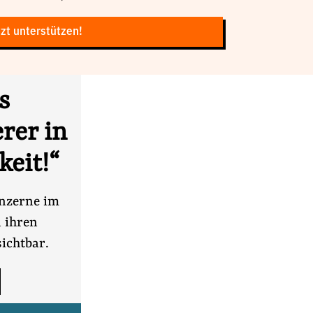
zt unterstützen!
s
rer in
keit!“
onzerne im
 ihren
sichtbar.