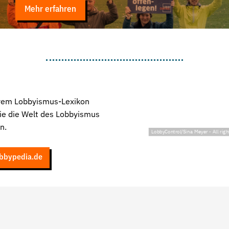
Mehr erfahren
rem Lobbyismus-Lexikon
ie die Welt des Lobbyismus
n.
LobbyControl/Sina Meyer
-
All rig
bbypedia.de