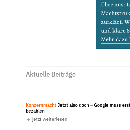
Presse
Über uns: L
Newsletter
Machtstruk
Appelle unterzeichnen
aufklärt. W
und klare S
Kontakt
Mehr dazu 
Impressum
Suche
Aktuelle Beiträge
auf
#Konzernmacht
#Lobbyismus an Schul
der
Website
Konzernmacht
Jetzt also doch – Google muss ers
bezahlen
jetzt weiterlesen