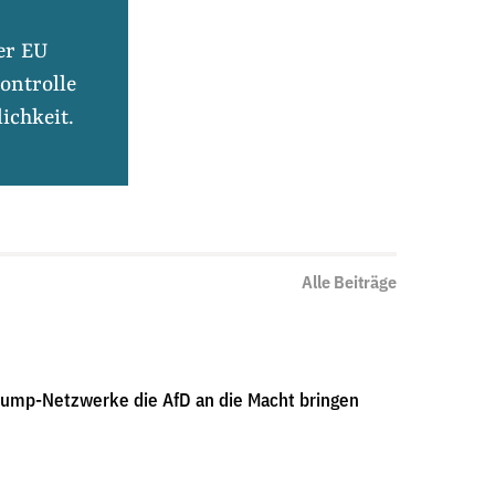
er EU
ontrolle
ichkeit.
Alle Beiträge
Gage Skidmore/wikimedia
-
CC-BY-SA 2.0
rump-Netzwerke die AfD an die Macht bringen
r