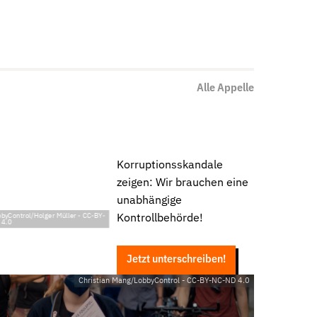
Alle Appelle
Korruptionsskandale
zeigen: Wir brauchen eine
unabhängige
byControl/Holger Müller
-
CC-BY-
Kontrollbehörde!
 4.0
Jetzt unterschreiben!
Christian Mang/LobbyControl
-
CC-BY-NC-ND 4.0