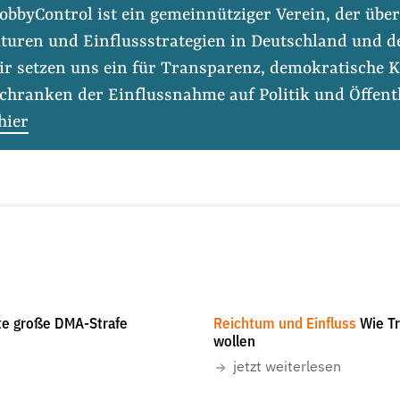
obbyControl ist ein gemeinnütziger Verein, der über
turen und Einflussstrategien in Deutschland und d
ir setzen uns ein für Transparenz, demokratische K
chranken der Einflussnahme auf Politik und Öffentl
hier
en
#Lobbyregister
#Nebeneinkünfte
Folge Uns
The Pancake of Heaven
-
CC-BY-SA 4.0
te große DMA-Strafe
Reichtum und Einfluss
Wie T
Facebook
Mastodon
Bluesky
Instagram
Youtube
LinkedIn
Feed
Newslette
wollen
jetzt weiterlesen