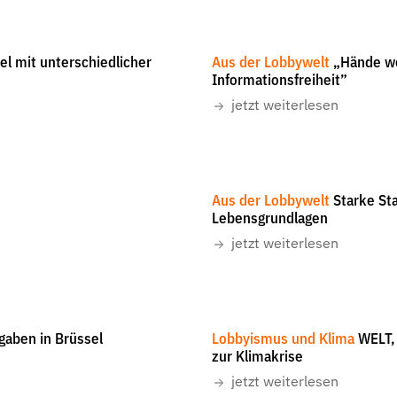
dio Schwarz/Unsplash
-
All rights reserved
l mit unterschiedlicher
Aus der Lobbywelt
„Hände we
Informationsfreiheit”
jetzt weiterlesen
Aus der Lobbywelt
Starke St
Lebensgrundlagen
jetzt weiterlesen
gaben in Brüssel
Lobbyismus und Klima
WELT,
zur Klimakrise
jetzt weiterlesen