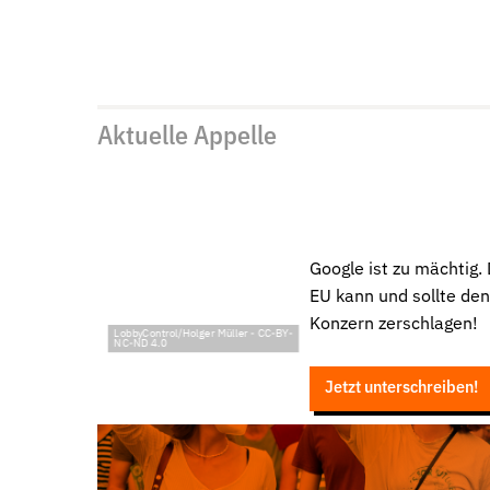
Aktuelle Appelle
Google ist zu mächtig. 
EU kann und sollte de
Konzern zerschlagen!
LobbyControl/Holger Müller
-
CC-BY-
NC-ND 4.0
Jetzt unterschreiben!