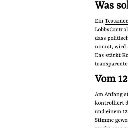
Was sol
Lobbykontrolle und Regeln
Lobbyismus und Klima
Ein
Testamen
Macht der Digitalkonzerne
LobbyControl
dass politis
nimmt, wird 
Spenden & Fördern
Das stärkt Ko
Fördermitglied werden
transparente 
Jetzt Spenden
Vom 12
Geschenkspende
Bußgelder und Geldauflagen
Am Anfang sta
Projektspende
kontrolliert 
Testamentsspende
und einem 12
Stimme geword