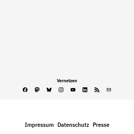
Vernetzen
Facebook
Mastodon
Bluesky
Instagram
Youtube
LinkedIn
Feed
Newslette
Impressum
Datenschutz
Presse