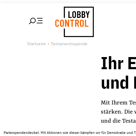
alt springen
LobbyControl
Über uns
Startseite
Testamentsspende
StartSeite
Lobby FAQs
Ihr 
Team
Finanzierung
und 
Jobs
Publikationen und Material
Lobbykritische Stadtführungen
Mit Ihrem Te
stärken. Die
und die Test
Unsere Schwerpunkte
Parteispendendeckel: Mit Aktionen wie dieser kämpfen wir für Demokratie und 