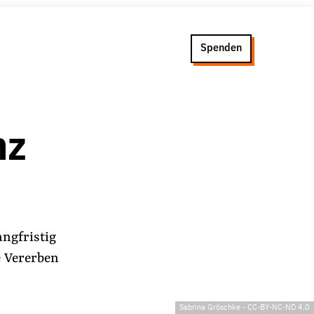
Spenden
nz
ngfristig
e Vererben
Sabrina Gröschke
-
CC-BY-NC-ND 4.0