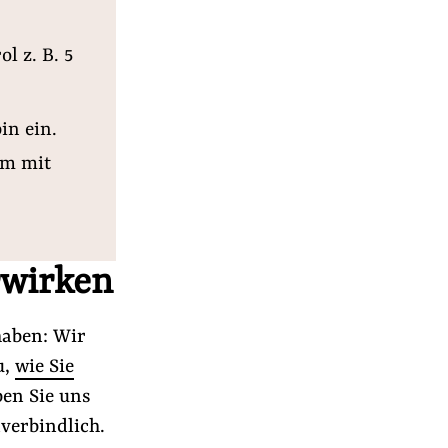
l z. B. 5
in ein.
am mit
rwirken
haben: Wir
u,
wie Sie
ben Sie uns
verbindlich.