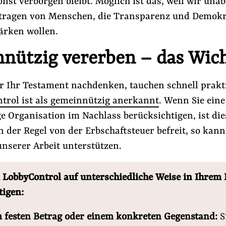
nst verborgen bleibt. Möglich ist das, weil wir una
etragen von Menschen, die Transparenz und Demokr
tärken wollen.
nützig vererben – das Wich
r Ihr Testament nachdenken, tauchen schnell prakt
trol ist als gemeinnützig anerkannt
. Wenn Sie eine
 Organisation im Nachlass berücksichtigen, ist die
der Regel von der Erbschaftsteuer befreit, so kann
#Lobbyregister
#Macht der Digitalkonzerne
unserer Arbeit unterstützen.
Folge Uns
 LobbyControl auf unterschiedliche Weise in Ihrem
Facebook
Mastodon
Bluesky
Instagram
Youtube
LinkedIn
Feed
Newslette
tigen:
 festen Betrag oder einem konkreten Gegenstand:
S