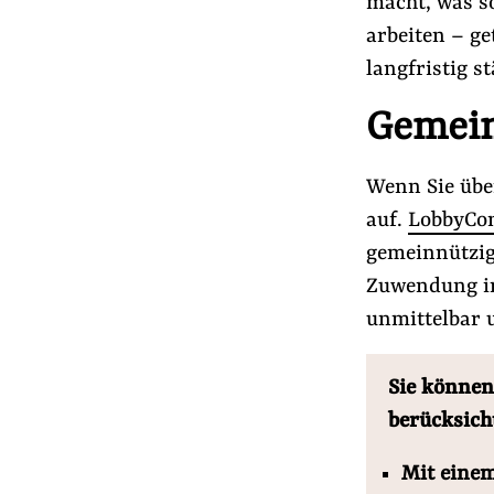
macht, was so
Presse
arbeiten – g
Newsletter
langfristig s
Appelle unterzeichnen
Gemein
Kontakt
Impressum
Wenn Sie übe
auf.
LobbyCon
gemeinnützige
Suche
auf
Zuwendung in 
#Nebeneinkünfte
#Aus der Lobbywelt
der
unmittelbar 
Website
Sie können
berücksich
Mit einem