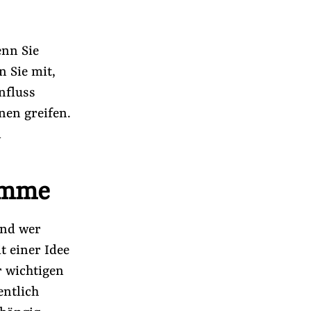
enn Sie
 Sie mit,
nfluss
nen greifen.
d
imme
und wer
t einer Idee
r wichtigen
entlich