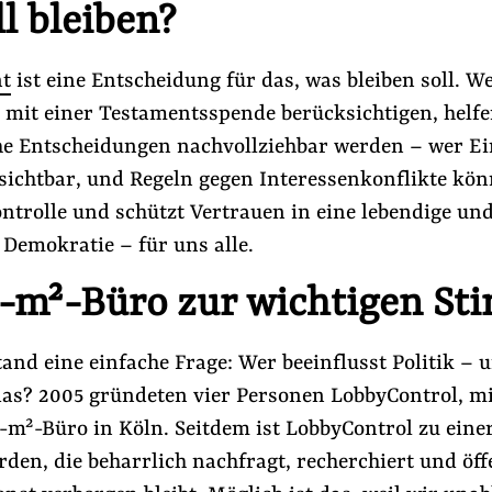
l bleiben?
t
ist eine Entscheidung für das, was bleiben soll. W
 mit einer Testamentsspende berücksichtigen, helfen
che Entscheidungen nachvollziehbar werden – wer Ei
sichtbar, und Regeln gegen Interessenkonflikte kön
ntrolle und schützt Vertrauen in eine lebendige un
Demokratie – für uns alle.
-m²-Büro zur wichtigen St
nd eine einfache Frage: Wer beeinflusst Politik – 
das? 2005 gründeten vier Personen LobbyControl, mi
-m²-Büro in Köln. Seitdem ist LobbyControl zu eine
en, die beharrlich nachfragt, recherchiert und öff