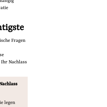
bhängig
atie
tigste
ische Fragen
se
 Ihr Nachlass
 Nachlass
r
ie legen