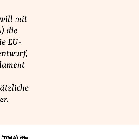
will mit
) die
ie EU-
entwurf,
rlament
ätzliche
er.
 (DMA) die