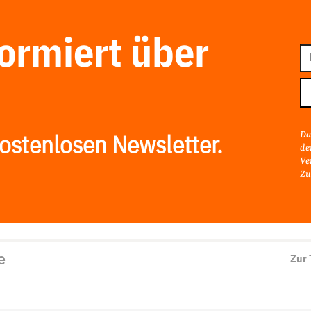
formiert über
E-
Ma
Ad
Da
ostenlosen Newsletter.
de
Ve
Zu
e
Zur