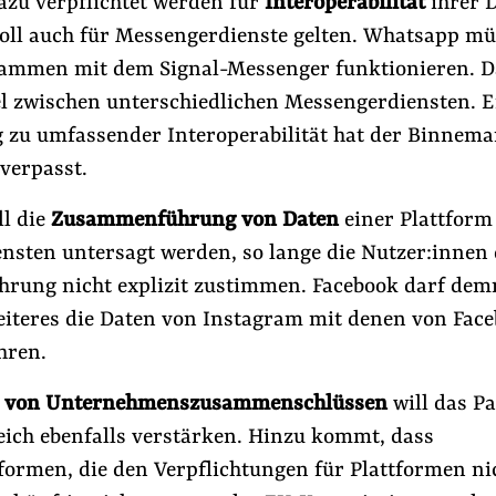
azu verpflichtet werden für
Interoperabilität
ihrer D
soll auch für Messengerdienste gelten. Whatsapp mü
mmen mit dem Signal-Messenger funktionieren. Da
l zwischen unterschiedlichen Messengerdiensten. E
g zu umfassender Interoperabilität hat der Binnem
verpasst.
l die
Zusammenführung von Daten
einer Plattform
nsten untersagt werden, so lange die Nutzer:innen 
ung nicht explizit zustimmen. Facebook darf dem
iteres die Daten von Instagram mit denen von Fac
ren.
e von Unternehmenszusammenschlüssen
will das P
eich ebenfalls verstärken. Hinzu kommt, dass
formen, die den Verpflichtungen für Plattformen ni