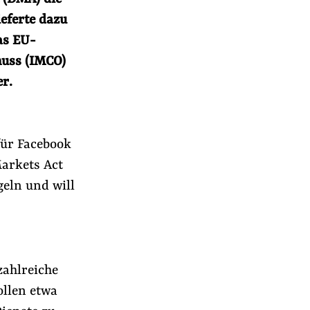
eferte dazu
as EU-
huss (IMCO)
er.
für Facebook
Markets Act
eln und will
r
zahlreiche
ollen etwa