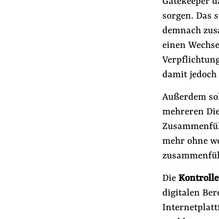
Gatekeeper d
sorgen. Das 
demnach zusa
einen Wechse
Verpflichtun
damit jedoch 
Außerdem sol
mehreren Die
Zusammenführ
mehr ohne we
zusammenfüh
Die
Kontroll
digitalen Ber
Internetplatt