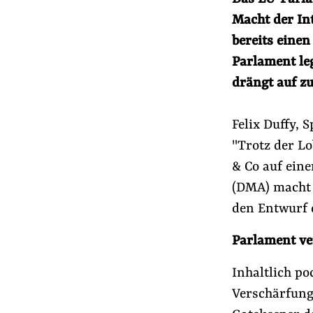
Presse
Macht der In
Newsletter
bereits einen
Appelle unterzeichnen
Parlament le
Kontakt
drängt auf z
Impressum
Felix Duffy,
"Trotz der L
Suche
& Co auf ein
auf
(DMA) macht 
#Macht der Digitalkonzerne
#Lobbyismu
der
den Entwurf 
Website
Parlament ve
Inhaltlich p
Verschärfung