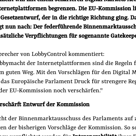
ternetplattformen begrenzen. Die EU-Kommission li
 Gesetzentwurf, der in die richtige Richtung ging. D
gt nun nach: Der federführende Binnenmarktaussc
usätzliche Verpflichtungen für sogenannte Gatekeep
 Sprecher von LobbyControl kommentiert:
obbymacht der Internetplattformen sind die Regeln 
em guten Weg. Mit den Vorschlägen für den Digital 
das Europäische Parlament Druck für strengere Reg
s und Klima
#Lobbyismus an Schulen
#Lobby-Fußspur
der EU-Kommission noch verschärfen."
rschärft Entwurf der Kommission
Folge Uns
Facebook
Mastodon
Bluesky
Instagram
Youtube
LinkedIn
Feed
Newslette
ocht der Binnenmarktausschuss des Parlaments auf 
en der bisherigen Vorschläge der Kommission. So s