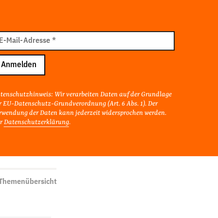
il
E-Mail-Adresse
*
resse
Anmelden
tenschutzhinweis: Wir verarbeiten Daten auf der Grundlage
r EU-Datenschutz-Grundverordnung (Art. 6 Abs. 1). Der
rwendung der Daten kann jederzeit widersprochen werden.
r
Datenschutzerklärung
.
 Themenübersicht