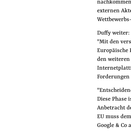
nachkommen, 
externen Akt
Wettbewerbs
Duffy weiter:
"Mit den ver
Europäische P
den weiteren 
Internetplat
Forderungen 
"Entscheiden
Diese Phase i
Anbetracht de
EU muss dem 
Google & Co 