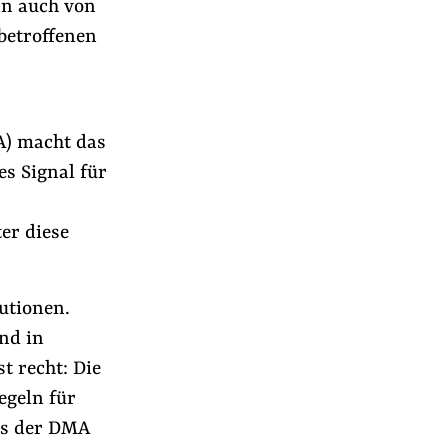
rn auch von
betroffenen
A) macht das
es Signal für
er diese
utionen.
nd in
t recht: Die
egeln für
ss der DMA