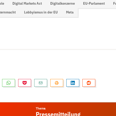
ple
Digital Markets Act
Digitalkonzerne
EU-Parlament
F
zernmacht
Lobbyismus in der EU
Meta
Thema
Pressemitteilung