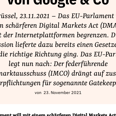
von Google & Co
üssel, 23.11.2021 – Das EU-Parlament 
m schärferen Digital Markets Act (DMA
 der Internetplattformen begrenzen. D
ion lieferte dazu bereits einen Gesetz
 die richtige Richtung ging. Das EU-Pa
legt nun nach: Der federführende
arktausschuss (IMCO) drängt auf zus
rpflichtungen für sogenannte Gatekeep
von
23. November 2021
ment will mit einem schärferen Digital Markets Act