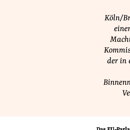
Lobbykontrolle und Regeln
Lobbyismus und Klima
Köln/Br
Macht der Digitalkonzerne
eine
Macht
Kommiss
Spenden & Fördern
der in
Fördermitglied werden
Jetzt Spenden
Geschenkspende
Binnenm
Bußgelder und Geldauflagen
Ve
Projektspende
Testamentsspende
Das EU-Parla