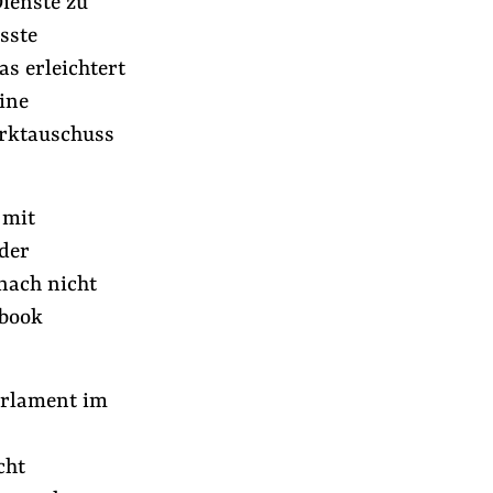
ienste zu
sste
s erleichtert
ine
arktauschuss
 mit
der
nach nicht
ebook
arlament im
cht