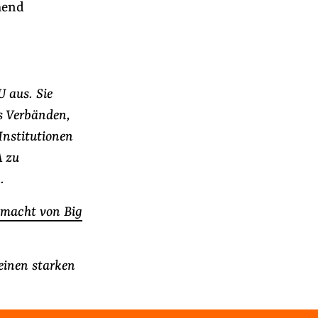
hend
U aus. Sie
s Verbänden,
Institutionen
A zu
.
ymacht von Big
einen starken