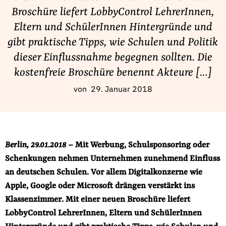
Fördermitglied werden
Broschüre liefert LobbyControl LehrerInnen,
Jetzt Spenden
Eltern und SchülerInnen Hintergründe und
Geschenkspende
gibt praktische Tipps, wie Schulen und Politik
Bußgelder und Geldauflagen
dieser Einflussnahme begegnen sollten. Die
Projektspende
kostenfreie Broschüre benennt Akteure […]
Testamentsspende
von
29. Januar 2018
Presse
Newsletter
Appelle unterzeichnen
Berlin, 29.01.2018
– Mit Werbung, Schulsponsoring oder
Kontakt
Schenkungen nehmen Unternehmen zunehmend Einfluss
Impressum
an deutschen Schulen. Vor allem Digitalkonzerne wie
Apple, Google oder Microsoft drängen verstärkt ins
Klassenzimmer. Mit einer neuen Broschüre liefert
Suche
LobbyControl LehrerInnen, Eltern und SchülerInnen
auf