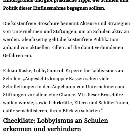
Hintergründe und gibt praktische Tipps, wie Schulen und
der
Politik dieser Einflussnahme begegnen sollten.
Folge Uns
Website
Facebook
Mastodon
Bluesky
Instagram
Youtube
LinkedIn
Feed
Newslette
Die kostenfreie Broschüre benennt Akteure und Strategien
von Unternehmen und Stiftungen, um an Schulen aktiv zu
werden. Gleichzeitig geht die kostenfreie Publikation
anhand von aktuellen Fällen auf die damit verbundenen
Gefahren ein.
Fabian Kaske, LobbyControl-Experte für Lobbyismus an
Schulen: „Angesichts knapper Kassen sehen viele
Schulleitungen in den Angeboten von Unternehmen und
Stiftungen vor allem eine Chance. Mit dieser Broschüre
wollen wir sie, sowie Lehrkräfte, Eltern und SchülerInnen,
dafür sensibilisieren, ihren Blick zu schärfen.“
Checkliste: Lobbyismus an Schulen
erkennen und verhindern