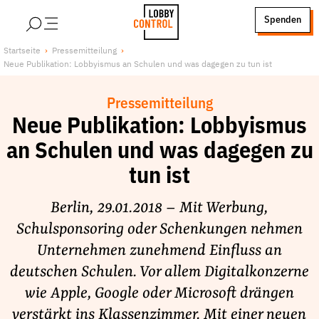
alt springen
Spenden
LobbyControl
Über uns
Startseite
Pressemitteilung
Neue Publikation: Lobbyismus an Schulen und was dagegen zu tun ist
StartSeite
Lobby FAQs
Team
Pressemitteilung
Finanzierung
Neue Publikation: Lobbyismus
Jobs
an Schulen und was dagegen zu
Publikationen und Material
tun ist
Lobbykritische Stadtführungen
Berlin, 29.01.2018 – Mit Werbung,
Unsere Schwerpunkte
Schulsponsoring oder Schenkungen nehmen
Lobbykontrolle und Regeln
Unternehmen zunehmend Einfluss an
Lobbyismus und Klima
deutschen Schulen. Vor allem Digitalkonzerne
Macht der Digitalkonzerne
wie Apple, Google oder Microsoft drängen
Spenden & Fördern
verstärkt ins Klassenzimmer. Mit einer neuen