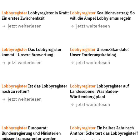
Christian Mang/LobbyControl
-
CC-BY-NC-ND
4.0
Lobbyregister
Lobbyregister in Kraft:
Lobbyregister
Koalitionsvertrag: So
Ein erstes Zwischenfazit
will die Ampel Lobbyismus regeln
jetzt weiterlesen
jetzt weiterlesen
Lobbyregister
Das Lobbyregister
Lobbyregister
Unions-Skandale:
kommt - Unsere Auswertung
Unser Forderungskatalog
jetzt weiterlesen
jetzt weiterlesen
Lobbyregister
Ist das Lobbyregister
Lobbyregister
Lobbyregister auf
noch zu retten?
Landesebene: Was Baden-
Württemberg plant
jetzt weiterlesen
jetzt weiterlesen
LobbyControl
-
All rights reserved
Lobbyregister
Europarat:
Lobbyregister
Ein halbes Jahr nach
Bundesregierung und Ministerien
Amthor: Scheitert das Lobbyregister?
müssen transparenter werden