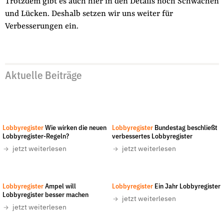
Trotzdem gibt es auch hier in den Details noch Schwächen
und Lücken. Deshalb setzen wir uns weiter für
Verbesserungen ein.
Aktuelle Beiträge
Tom Radetzki, Steven Wright/Unsplash
-
All
Steffen Prößdorf
-
CC-BY-SA 4.0
rights reserved
Lobbyregister
Wie wirken die neuen
Lobbyregister
Bundestag beschließt
Lobbyregister-Regeln?
verbessertes Lobbyregister
jetzt weiterlesen
jetzt weiterlesen
Lobbyregister
Ampel will
Lobbyregister
Ein Jahr Lobbyregister
Lobbyregister besser machen
jetzt weiterlesen
jetzt weiterlesen