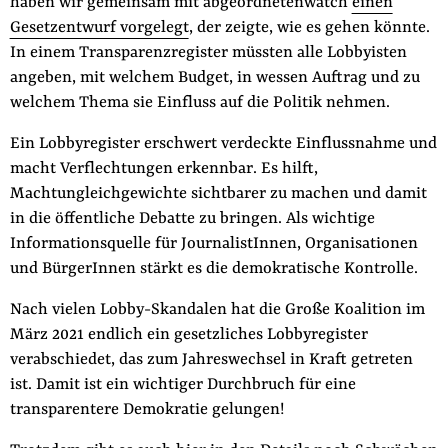
haben wir gemeinsam mit abgeordnetenwatch
einen
der
Gesetzentwurf vorgelegt
, der zeigte, wie es gehen könnte.
Folge Uns
Website
Facebook
Mastodon
Bluesky
Instagram
Youtube
LinkedIn
Feed
Newslette
In einem Transparenzregister müssten alle Lobbyisten
angeben, mit welchem Budget, in wessen Auftrag und zu
welchem Thema sie Einfluss auf die Politik nehmen.
Ein Lobbyregister erschwert verdeckte Einflussnahme und
macht Verflechtungen erkennbar. Es hilft,
Machtungleichgewichte sichtbarer zu machen und damit
in die öffentliche Debatte zu bringen. Als wichtige
Informationsquelle für JournalistInnen, Organisationen
und BürgerInnen stärkt es die demokratische Kontrolle.
Nach vielen Lobby-Skandalen hat die Große Koalition im
März 2021 endlich ein gesetzliches Lobbyregister
verabschiedet, das zum Jahreswechsel in Kraft getreten
ist. Damit ist ein wichtiger Durchbruch für eine
transparentere Demokratie gelungen!