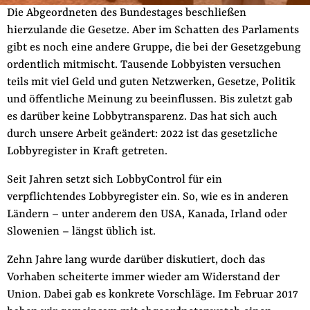
Fördermitglied werden
Die Abgeordneten des Bundestages beschließen
Jetzt Spenden
hierzulande die Gesetze. Aber im Schatten des Parlaments
gibt es noch eine andere Gruppe, die bei der Gesetzgebung
Geschenkspende
ordentlich mitmischt. Tausende Lobbyisten versuchen
Bußgelder und Geldauflagen
teils mit viel Geld und guten Netzwerken, Gesetze, Politik
Projektspende
und öffentliche Meinung zu beeinflussen. Bis zuletzt gab
es darüber keine Lobbytransparenz. Das hat sich auch
Testamentsspende
durch unsere Arbeit geändert: 2022 ist das gesetzliche
Presse
Lobbyregister in Kraft getreten.
Newsletter
Seit Jahren setzt sich LobbyControl für ein
Appelle unterzeichnen
verpflichtendes Lobbyregister ein. So, wie es in anderen
Kontakt
Ländern – unter anderem den USA, Kanada, Irland oder
Impressum
Slowenien – längst üblich ist.
Zehn Jahre lang wurde darüber diskutiert, doch das
Vorhaben scheiterte immer wieder am Widerstand der
Suche
Union. Dabei gab es konkrete Vorschläge. Im Februar 2017
auf