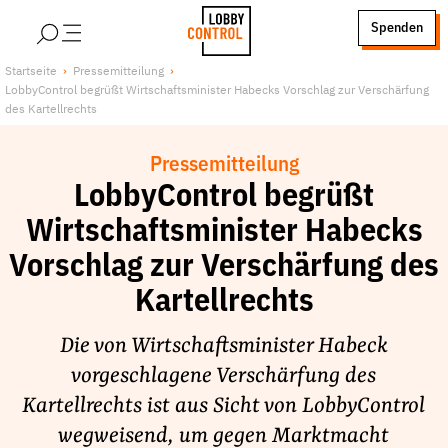
alt springen
Spenden
LobbyControl
Über uns
Startseite
Pressemitteilung
LobbyControl begrüßt Wirtschaftsminister Habecks Vorschlag zur Verschärfung
StartSeite
Lobby FAQs
des Kartellrechts
Team
Pressemitteilung
Finanzierung
LobbyControl begrüßt
Jobs
Wirtschaftsminister Habecks
Publikationen und Material
Vorschlag zur Verschärfung des
Lobbykritische Stadtführungen
Kartellrechts
Unsere Schwerpunkte
Lobbykontrolle und Regeln
Die von Wirtschaftsminister Habeck
Lobbyismus und Klima
vorgeschlagene Verschärfung des
Macht der Digitalkonzerne
Kartellrechts ist aus Sicht von LobbyControl
Spenden & Fördern
wegweisend, um gegen Marktmacht