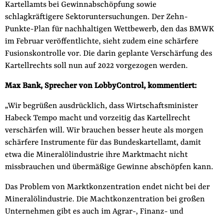
Kartellamts bei Gewinnabschöpfung sowie
der
Folge Uns
schlagkräftigere Sektoruntersuchungen. Der Zehn-
Website
Facebook
Mastodon
Bluesky
Instagram
Youtube
LinkedIn
Feed
Newslette
Punkte-Plan für
nachhaltigen Wettbewerb
, den das BMWK
im Februar veröffentlichte, sieht zudem eine schärfere
Fusionskontrolle vor. Die darin geplante Verschärfung des
Kartellrechts soll nun auf 2022 vorgezogen werden.
Max Bank, Sprecher von LobbyControl, kommentiert:
„Wir begrüßen ausdrücklich, dass Wirtschaftsminister
Habeck Tempo macht und vorzeitig das Kartellrecht
verschärfen will. Wir brauchen besser heute als morgen
schärfere Instrumente für das Bundeskartellamt, damit
etwa die Mineralölindustrie ihre Marktmacht nicht
missbrauchen und übermäßige Gewinne abschöpfen kann.
Das Problem von Marktkonzentration endet nicht bei der
Mineralölindustrie. Die Machtkonzentration bei großen
Unternehmen gibt es auch im Agrar-, Finanz- und