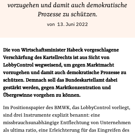
Fördermitglied werden
vorzugehen und damit auch demokratische
Jetzt Spenden
Prozesse zu schützen.
Geschenkspende
von
13. Juni 2022
Bußgelder und Geldauflagen
Projektspende
Die von Wirtschaftsminister Habeck vorgeschlagene
Testamentsspende
Verschärfung des Kartellrechts ist aus Sicht von
Presse
LobbyControl wegweisend, um gegen Marktmacht
Newsletter
vorzugehen und damit auch demokratische Prozesse zu
Appelle unterzeichnen
schützen. Demnach soll das Bundeskartellamt dabei
gestärkt werden, gegen Marktkonzentration und
Kontakt
Übergewinne vorgehen zu können.
Impressum
Im Positionspapier des BMWK, das LobbyControl vorliegt,
sind drei Instrumente explizit benannt: eine
missbrauchsunabhängige Entflechtung von Unternehmen
Suche
als ultima ratio, eine Erleichterung für das Eingreifen des
auf