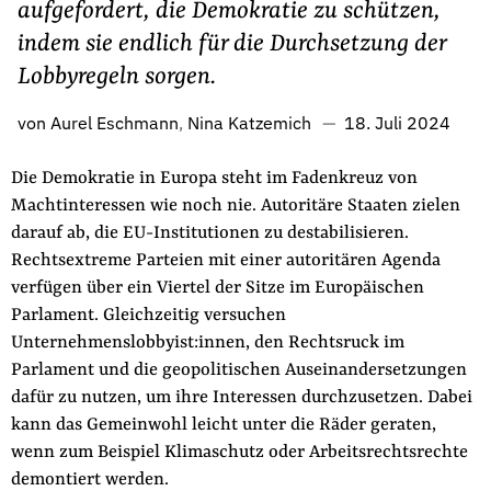
aufgefordert, die Demokratie zu schützen,
Fördermitglied werden
indem sie endlich für die Durchsetzung der
Jetzt Spenden
Lobbyregeln sorgen.
Geschenkspende
Bußgelder und Geldauflagen
von
Aurel Eschmann
Nina Katzemich
18. Juli 2024
Projektspende
Die Demokratie in Europa steht im Fadenkreuz von
Testamentsspende
Machtinteressen wie noch nie. Autoritäre Staaten zielen
Presse
darauf ab, die EU-Institutionen zu destabilisieren.
Newsletter
Rechtsextreme Parteien mit einer autoritären Agenda
verfügen über ein Viertel der Sitze im Europäischen
Appelle unterzeichnen
Parlament. Gleichzeitig versuchen
Kontakt
Unternehmenslobbyist:innen, den Rechtsruck im
Impressum
Parlament und die geopolitischen Auseinandersetzungen
dafür zu nutzen, um ihre Interessen durchzusetzen. Dabei
kann das Gemeinwohl leicht unter die Räder geraten,
wenn zum Beispiel Klimaschutz oder Arbeitsrechtsrechte
Suche
demontiert werden.
auf