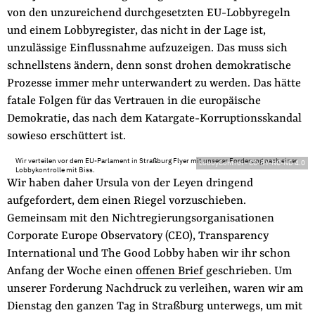
von den unzureichend durchgesetzten EU-Lobbyregeln
und einem Lobbyregister, das nicht in der Lage ist,
unzulässige Einflussnahme aufzuzeigen. Das muss sich
schnellstens ändern, denn sonst drohen demokratische
Prozesse immer mehr unterwandert zu werden. Das hätte
fatale Folgen für das Vertrauen in die europäische
Demokratie, das nach dem Katargate-Korruptionsskandal
sowieso erschüttert ist.
Wir verteilen vor dem EU-Parlament in Straßburg Flyer mit unserer Forderung nach einer
LobbyControl
-
CC-BY-NC-ND 4.0
Lobbykontrolle mit Biss.
Wir haben daher Ursula von der Leyen dringend
aufgefordert, dem einen Riegel vorzuschieben.
Gemeinsam mit den Nichtregierungsorganisationen
Corporate Europe Observatory (CEO), Transparency
International und The Good Lobby haben wir ihr schon
Anfang der Woche einen
offenen Brief
geschrieben. Um
unserer Forderung Nachdruck zu verleihen, waren wir am
Dienstag den ganzen Tag in Straßburg unterwegs, um mit