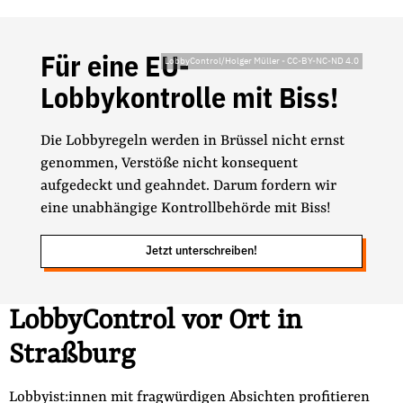
der
Folge Uns
Website
Facebook
Mastodon
Bluesky
Instagram
Youtube
LinkedIn
Feed
Newslette
Für eine EU-
LobbyControl/Holger Müller
-
CC-BY-NC-ND 4.0
Lobbykontrolle mit Biss!
Die Lobbyregeln werden in Brüssel nicht ernst
genommen, Verstöße nicht konsequent
aufgedeckt und geahndet. Darum fordern wir
eine unabhängige Kontrollbehörde mit Biss!
Jetzt unterschreiben!
LobbyControl vor Ort in
Straßburg
Lobbyist:innen mit fragwürdigen Absichten profitieren