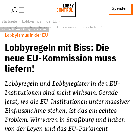
alt springen
Spenden
LobbyControl
Über uns
Startseite
Lobbyismus in der EU
Lobbyregeln mit Biss: Die neue EU-Kommission muss liefern!
StartSeite
Nicolas Roses
-
All rights reserved
Lobby FAQs
Lobbyismus in der EU
Team
Lobbyregeln mit Biss: Die
Finanzierung
neue EU-Kommission muss
Jobs
liefern!
Publikationen und Material
Lobbykritische Stadtführungen
Lobbyregeln und Lobbyregister in den EU-
Unsere Schwerpunkte
Institutionen sind nicht wirksam. Gerade
Lobbykontrolle und Regeln
jetzt, wo die EU-Institutionen unter massiver
Lobbyismus und Klima
Einflussnahme stehen, ist das ein echtes
Macht der Digitalkonzerne
Problem. Wir waren in Straßburg und haben
Spenden & Fördern
von der Leyen und das EU-Parlament