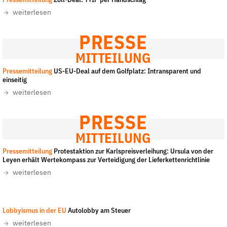
Pressemitteilung
Zoll-Deal: TTIP per Handschlag
Fördermitglied werden
weiterlesen
Jetzt Spenden
Geschenkspende
PRESSE
Bußgelder und Geldauflagen
MITTEILUNG
Projektspende
Pressemitteilung
US-EU-Deal auf dem Golfplatz: Intransparent und
einseitig
Testamentsspende
weiterlesen
Presse
Newsletter
PRESSE
Appelle unterzeichnen
MITTEILUNG
Kontakt
Pressemitteilung
Protestaktion zur Karlspreisverleihung: Ursula von der
Leyen erhält Wertekompass zur Verteidigung der Lieferkettenrichtlinie
Impressum
weiterlesen
Flickr/Kevin Hackert
-
CC-BY-NC 2.0
Lobbyismus in der EU
Autolobby am Steuer
Suche
weiterlesen
auf