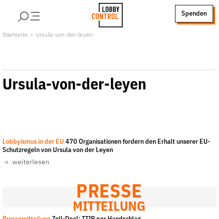
alt springen
Spenden
LobbyControl
Über uns
Startseite
Ursula-von-der-leyen
StartSeite
Lobby FAQs
Team
Ursula-von-der-leyen
Finanzierung
Jobs
Publikationen und Material
Lobbykritische Stadtführungen
Lobbyismus in der EU
470 Organisationen fordern den Erhalt unserer EU-
Unsere Schwerpunkte
Schutzregeln von Ursula von der Leyen
Lobbykontrolle und Regeln
weiterlesen
Lobbyismus und Klima
PRESSE
Macht der Digitalkonzerne
MITTEILUNG
Spenden & Fördern