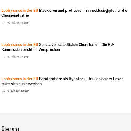
Goku4711/wikimedia
-
CC-BY-SA 4.0
Lobbyismus in der EU
Blockieren und profitieren: Ein Exklusivgipfel für die
Chemieindustrie
weiterlesen
Ikar.us
-
CC-BY 3.0
Lobbyismus in der EU
Schutz vor schädlichen Chemikalien: Die EU-
Kommission bricht ihr Versprechen
weiterlesen
Kristian Auth
-
CC-BY-NC 2.0
Lobbyismus in der EU
Berateraffäre als Hypothek: Ursula von der Leyen
muss sich nun beweisen
weiterlesen
Über uns