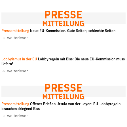
der
Folge Uns
PRESSE
Website
Facebook
Mastodon
Bluesky
Instagram
Youtube
LinkedIn
Feed
Newslette
MITTEILUNG
Pressemitteilung
Neue EU-Kommission: Gute Seiten, schlechte Seiten
weiterlesen
Nicolas Roses
-
All rights reserved
Lobbyismus in der EU
Lobbyregeln mit Biss: Die neue EU-Kommission muss
liefern!
weiterlesen
PRESSE
MITTEILUNG
Pressemitteilung
Offener Brief an Ursula von der Leyen: EU-Lobbyregeln
brauchen dringend Biss
weiterlesen