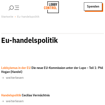
alt springen
Spenden
LobbyControl
Über uns
Startseite
Eu-handelspolitik
StartSeite
Lobby FAQs
Team
Eu-handelspolitik
Finanzierung
Jobs
Publikationen und Material
Lobbykritische Stadtführungen
Lobbyismus in der EU
Die neue EU-Kommission unter der Lupe – Teil 1: Phil
Unsere Schwerpunkte
Hogan (Handel)
Lobbykontrolle und Regeln
weiterlesen
Lobbyismus und Klima
Macht der Digitalkonzerne
Johannes Jansson
-
CC-BY 3.0
Handelspolitik
Cecilias Vermächtnis
Spenden & Fördern
weiterlesen