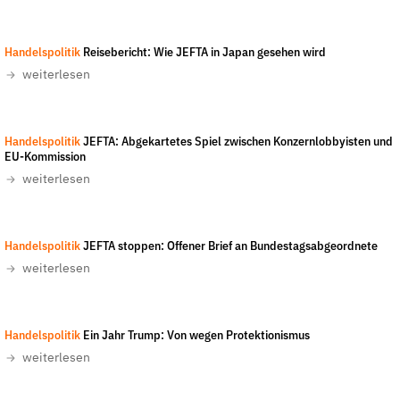
Fördermitglied werden
Jetzt Spenden
Handelspolitik
Reisebericht: Wie JEFTA in Japan gesehen wird
Geschenkspende
weiterlesen
Bußgelder und Geldauflagen
Projektspende
Handelspolitik
JEFTA: Abgekartetes Spiel zwischen Konzernlobbyisten und
Testamentsspende
EU-Kommission
Presse
weiterlesen
Newsletter
Appelle unterzeichnen
Handelspolitik
JEFTA stoppen: Offener Brief an Bundestagsabgeordnete
Kontakt
weiterlesen
Impressum
Handelspolitik
Ein Jahr Trump: Von wegen Protektionismus
weiterlesen
Suche
auf