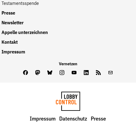
Testamentsspende
Presse
Newsletter
Appelle unterzeichnen
Kontakt
Impressum
Vernetzen
Facebook
Mastodon
Bluesky
Instagram
Youtube
LinkedIn
Feed
Newslette
LobbyControl
Impressum
Datenschutz
Presse
StartSeite