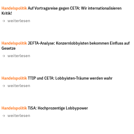
der
Handelspolitik
Auf Vortragsreise gegen CETA: Wir internationalisieren
Folge Uns
Kritik!
Website
Facebook
Mastodon
Bluesky
Instagram
Youtube
LinkedIn
Feed
Newslette
weiterlesen
Handelspolitik
JEFTA-Analyse: Konzernlobbyisten bekommen Einfluss auf
Gesetze
weiterlesen
Handelspolitik
TTIP und CETA: Lobbyisten-Träume werden wahr
weiterlesen
Handelspolitik
TiSA: Hochprozentige Lobbypower
weiterlesen