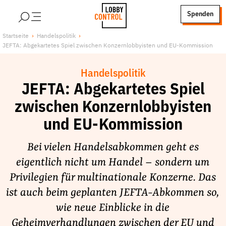
alt springen
Spenden
LobbyControl
Über uns
Startseite
Handelspolitik
JEFTA: Abgekartetes Spiel zwischen Konzernlobbyisten und EU-Kommission
StartSeite
Lobby FAQs
Team
Handelspolitik
Finanzierung
JEFTA: Abgekartetes Spiel
Jobs
zwischen Konzernlobbyisten
Publikationen und Material
und EU-Kommission
Lobbykritische Stadtführungen
Bei vielen Handelsabkommen geht es
Unsere Schwerpunkte
eigentlich nicht um Handel – sondern um
Lobbykontrolle und Regeln
Privilegien für multinationale Konzerne. Das
Lobbyismus und Klima
ist auch beim geplanten JEFTA-Abkommen so,
Macht der Digitalkonzerne
wie neue Einblicke in die
Spenden & Fördern
Geheimverhandlungen zwischen der EU und