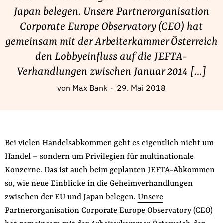
Fördermitglied werden
Japan belegen. Unsere Partnerorganisation
Jetzt Spenden
Corporate Europe Observatory (CEO) hat
Geschenkspende
gemeinsam mit der Arbeiterkammer Österreich
Bußgelder und Geldauflagen
den Lobbyeinfluss auf die JEFTA-
Projektspende
Verhandlungen zwischen Januar 2014 […]
Testamentsspende
von
Max Bank
29. Mai 2018
Presse
Newsletter
Appelle unterzeichnen
Bei vielen Handelsabkommen geht es eigentlich nicht um
Kontakt
Handel – sondern um Privilegien für multinationale
Impressum
Konzerne. Das ist auch beim geplanten JEFTA-Abkommen
so, wie neue Einblicke in die Geheimverhandlungen
zwischen der EU und Japan belegen.
Unsere
Suche
Partnerorganisation Corporate Europe Observatory (CEO)
auf