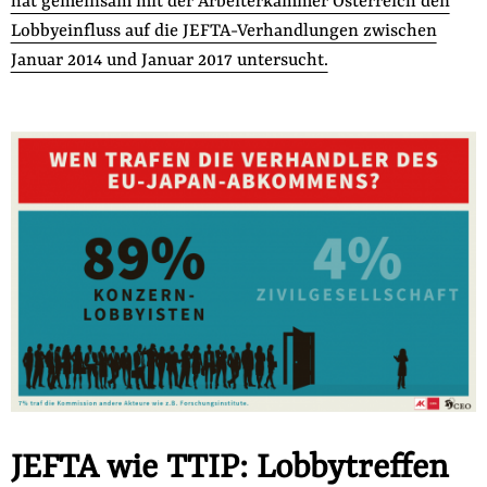
hat gemeinsam mit der Arbeiterkammer Österreich den
der
Lobbyeinfluss auf die JEFTA-Verhandlungen zwischen
Folge Uns
Website
Facebook
Mastodon
Bluesky
Instagram
Youtube
LinkedIn
Feed
Newslette
Januar 2014 und Januar 2017 untersucht.
JEFTA wie TTIP: Lobbytreffen