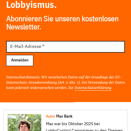
Lobbyismus.
Abonnieren Sie unseren kostenlosen
Newsletter.
E-
Mail
E-Mail-Adresse
*
Adresse
Anmelden
Datenschutzhinweis: Wir verarbeiten Daten auf der Grundlage der EU-
Datenschutz-Grundverordnung (Art. 6 Abs. 1). Der Verwendung der Daten
kann jederzeit widersprochen werden. Zur
Datenschutzerklärung
.
Autor
Max Bank
Max war bis Oktober 2025 bei
LobbyControl Campaigner zu den Themen