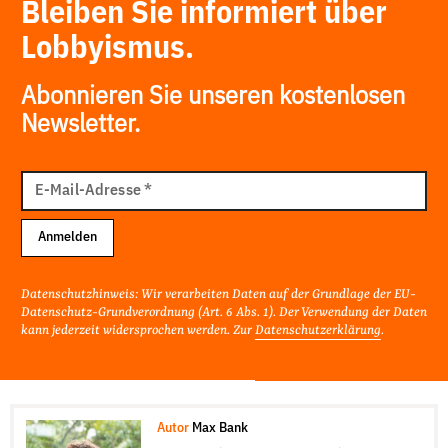
Bleiben Sie informiert über
Lobbyismus.
Abonnieren Sie unseren kostenlosen
Newsletter.
E-
Mail
E-Mail-Adresse
*
Adresse
Anmelden
Datenschutzhinweis: Wir verarbeiten Daten auf der Grundlage der EU-
Datenschutz-Grundverordnung (Art. 6 Abs. 1). Der Verwendung der Daten
kann jederzeit widersprochen werden. Zur
Datenschutzerklärung
.
Autor
Max Bank