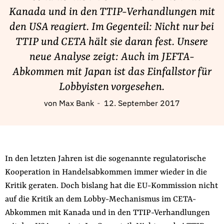
Fördermitglied werden
Kanada und in den TTIP-Verhandlungen mit
Jetzt Spenden
den USA reagiert. Im Gegenteil: Nicht nur bei
Geschenkspende
TTIP und CETA hält sie daran fest. Unsere
Bußgelder und Geldauflagen
neue Analyse zeigt: Auch im JEFTA-
Projektspende
Abkommen mit Japan ist das Einfallstor für
Testamentsspende
Lobbyisten vorgesehen.
Presse
von
Max Bank
12. September 2017
Newsletter
Appelle unterzeichnen
Kontakt
In den letzten Jahren ist die sogenannte regulatorische
Impressum
Kooperation in Handelsabkommen immer wieder in die
Kritik geraten. Doch bislang hat die EU-Kommission nicht
auf die Kritik an dem Lobby-Mechanismus im CETA-
Suche
Abkommen mit Kanada und in den TTIP-Verhandlungen
auf