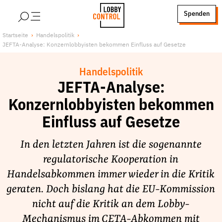
alt springen
Spenden
LobbyControl
Über uns
Startseite
Handelspolitik
JEFTA-Analyse: Konzernlobbyisten bekommen Einfluss auf Gesetze
StartSeite
Lobby FAQs
Team
Handelspolitik
Finanzierung
JEFTA-Analyse:
Jobs
Konzernlobbyisten bekommen
Publikationen und Material
Einfluss auf Gesetze
Lobbykritische Stadtführungen
In den letzten Jahren ist die sogenannte
Unsere Schwerpunkte
regulatorische Kooperation in
Lobbykontrolle und Regeln
Handelsabkommen immer wieder in die Kritik
Lobbyismus und Klima
geraten. Doch bislang hat die EU-Kommission
Macht der Digitalkonzerne
nicht auf die Kritik an dem Lobby-
Spenden & Fördern
Mechanismus im CETA-Abkommen mit