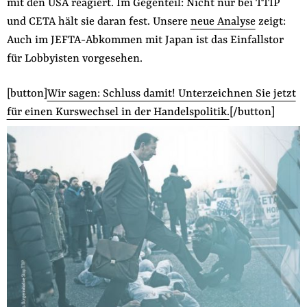
mit den USA reagiert. Im Gegenteil: Nicht nur bei TTIP
der
Folge Uns
und CETA hält sie daran fest. Unsere
neue Analyse
zeigt:
Website
Facebook
Mastodon
Bluesky
Instagram
Youtube
LinkedIn
Feed
Newslette
Auch im JEFTA-Abkommen mit Japan ist das Einfallstor
für Lobbyisten vorgesehen.
[button]
Wir sagen: Schluss damit! Unterzeichnen Sie jetzt
für einen Kurswechsel in der Handelspolitik.
[/button]