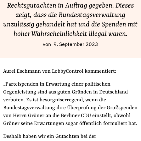
Fördermitglied werden
Rechtsgutachten in Auftrag gegeben. Dieses
Jetzt Spenden
zeigt, dass die Bundestagsverwaltung
Geschenkspende
unzulässig gehandelt hat und die Spenden mit
Bußgelder und Geldauflagen
hoher Wahrscheinlichkeit illegal waren.
Projektspende
von
9. September 2023
Testamentsspende
Presse
Aurel Eschmann von LobbyControl kommentiert:
Newsletter
Appelle unterzeichnen
„Parteispenden in Erwartung einer politischen
Gegenleistung sind aus guten Gründen in Deutschland
Kontakt
verboten. Es ist besorgniserregend, wenn die
Impressum
Bundestagsverwaltung ihre Überprüfung der Großspenden
von Herrn Gröner an die Berliner CDU einstellt, obwohl
Gröner seine Erwartungen sogar öffentlich formuliert hat.
Suche
Deshalb haben wir ein Gutachten bei der
auf