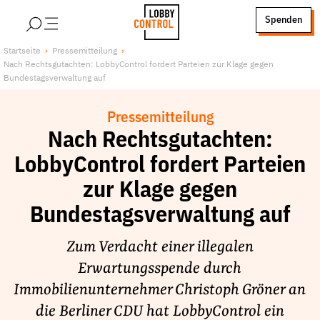
alt springen
Spenden
LobbyControl
Über uns
Startseite
Pressemitteilung
Nach Rechtsgutachten: LobbyControl fordert Parteien zur Klage gegen
StartSeite
Lobby FAQs
Bundestagsverwaltung auf
Team
Pressemitteilung
Finanzierung
Nach Rechtsgutachten:
Jobs
LobbyControl fordert Parteien
Publikationen und Material
zur Klage gegen
Lobbykritische Stadtführungen
Bundestagsverwaltung auf
Unsere Schwerpunkte
Lobbykontrolle und Regeln
Zum Verdacht einer illegalen
Lobbyismus und Klima
Erwartungsspende durch
Macht der Digitalkonzerne
Immobilienunternehmer Christoph Gröner an
Spenden & Fördern
die Berliner CDU hat LobbyControl ein