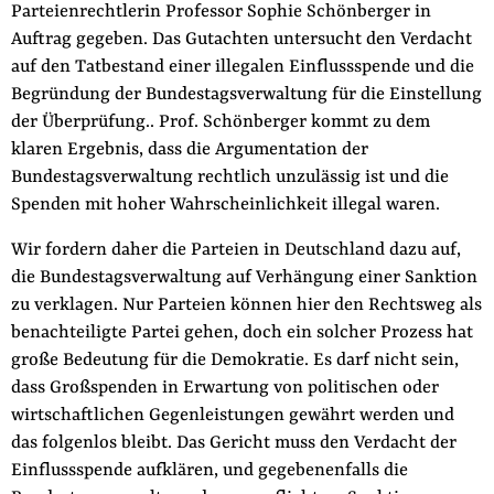
Parteienrechtlerin Professor Sophie Schönberger in
der
Folge Uns
Auftrag gegeben. Das Gutachten untersucht den Verdacht
Website
Facebook
Mastodon
Bluesky
Instagram
Youtube
LinkedIn
Feed
Newslette
auf den Tatbestand einer illegalen Einflussspende und die
Begründung der Bundestagsverwaltung für die Einstellung
der Überprüfung.. Prof. Schönberger kommt zu dem
klaren Ergebnis, dass die Argumentation der
Bundestagsverwaltung rechtlich unzulässig ist und die
Spenden mit hoher Wahrscheinlichkeit illegal waren.
Wir fordern daher die Parteien in Deutschland dazu auf,
die Bundestagsverwaltung auf Verhängung einer Sanktion
zu verklagen. Nur Parteien können hier den Rechtsweg als
benachteiligte Partei gehen, doch ein solcher Prozess hat
große Bedeutung für die Demokratie. Es darf nicht sein,
dass Großspenden in Erwartung von politischen oder
wirtschaftlichen Gegenleistungen gewährt werden und
das folgenlos bleibt. Das Gericht muss den Verdacht der
Einflussspende aufklären, und gegebenenfalls die