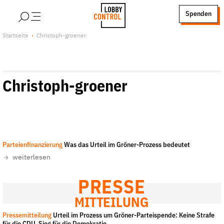
alt springen
Spenden
LobbyControl
Über uns
Startseite
Christoph-groener
StartSeite
Lobby FAQs
Team
Christoph-groener
Finanzierung
Jobs
Publikationen und Material
Lobbykritische Stadtführungen
Chris Grodotzki / Campact
-
All rights reserved
Parteienfinanzierung
Was das Urteil im Gröner-Prozess bedeutet
Unsere Schwerpunkte
weiterlesen
Lobbykontrolle und Regeln
Lobbyismus und Klima
PRESSE
Macht der Digitalkonzerne
MITTEILUNG
Spenden & Fördern
Pressemitteilung
Urteil im Prozess um Gröner-Parteispende: Keine Strafe