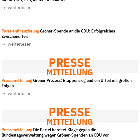
für die CDU, Sieg für die Demokratie
Fördermitglied werden
weiterlesen
Jetzt Spenden
Geschenkspende
Chris Grodotzki / Campact
-
All rights reserved
Parteienfinanzierung
Gröner-Spende an die CDU: Erfolgreiches
Bußgelder und Geldauflagen
Zwischenurteil
Projektspende
weiterlesen
Testamentsspende
PRESSE
Presse
MITTEILUNG
Newsletter
Pressemitteilung
Gröner Prozess: Etappensieg und ein Urteil mit großen
Appelle unterzeichnen
Folgen
Kontakt
weiterlesen
Impressum
PRESSE
MITTEILUNG
Pressemitteilung
Die Partei bereitet Klage gegen die
Suche
Bundestagsverwaltung wegen Gröner-Spenden an CDU vor
auf