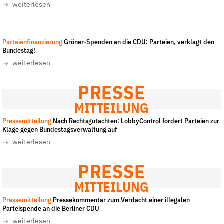
weiterlesen
der
Folge Uns
Website
Facebook
Mastodon
Bluesky
Instagram
Youtube
LinkedIn
Feed
Newslette
IMAGO / Mike Schmidt
-
All rights reserved
Parteienfinanzierung
Gröner-Spenden an die CDU: Parteien, verklagt den
Bundestag!
weiterlesen
PRESSE
MITTEILUNG
Pressemitteilung
Nach Rechtsgutachten: LobbyControl fordert Parteien zur
Klage gegen Bundestagsverwaltung auf
weiterlesen
PRESSE
MITTEILUNG
Pressemitteilung
Pressekommentar zum Verdacht einer illegalen
Parteispende an die Berliner CDU
weiterlesen