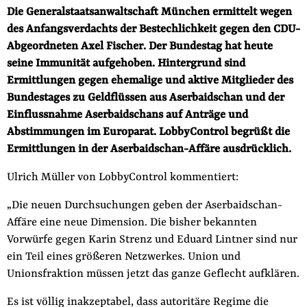
Fördermitglied werden
Die Generalstaatsanwaltschaft München ermittelt wegen
Jetzt Spenden
des Anfangsverdachts der Bestechlichkeit gegen den CDU-
Abgeordneten Axel Fischer. Der Bundestag hat heute
Geschenkspende
seine Immunität aufgehoben. Hintergrund sind
Bußgelder und Geldauflagen
Ermittlungen gegen ehemalige und aktive Mitglieder des
Projektspende
Bundestages zu Geldflüssen aus Aserbaidschan und der
Einflussnahme Aserbaidschans auf Anträge und
Testamentsspende
Abstimmungen im Europarat. LobbyControl begrüßt die
Presse
Ermittlungen in der Aserbaidschan-Affäre ausdrücklich.
Newsletter
Ulrich Müller von LobbyControl kommentiert:
Appelle unterzeichnen
Kontakt
„Die neuen Durchsuchungen geben der Aserbaidschan-
Affäre eine neue Dimension. Die bisher bekannten
Impressum
Vorwürfe gegen Karin Strenz und Eduard Lintner sind nur
ein Teil eines größeren Netzwerkes. Union und
Unionsfraktion müssen jetzt das ganze Geflecht aufklären.
Suche
Es ist völlig inakzeptabel, dass autoritäre Regime die
auf