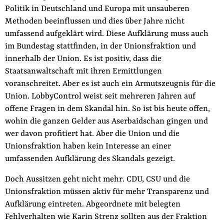
Politik in Deutschland und Europa mit unsauberen
der
Folge Uns
Methoden beeinflussen und dies über Jahre nicht
Website
Facebook
Mastodon
Bluesky
Instagram
Youtube
LinkedIn
Feed
Newslette
umfassend aufgeklärt wird. Diese Aufklärung muss auch
im Bundestag stattfinden, in der Unionsfraktion und
innerhalb der Union. Es ist positiv, dass die
Staatsanwaltschaft mit ihren Ermittlungen
voranschreitet. Aber es ist auch ein Armutszeugnis für die
Union. LobbyControl weist seit mehreren Jahren auf
offene Fragen in dem Skandal hin. So ist bis heute offen,
wohin die ganzen Gelder aus Aserbaidschan gingen und
wer davon profitiert hat. Aber die Union und die
Unionsfraktion haben kein Interesse an einer
umfassenden Aufklärung des Skandals gezeigt.
Doch Aussitzen geht nicht mehr. CDU, CSU und die
Unionsfraktion müssen aktiv für mehr Transparenz und
Aufklärung eintreten. Abgeordnete mit belegten
Fehlverhalten wie Karin Strenz sollten aus der Fraktion