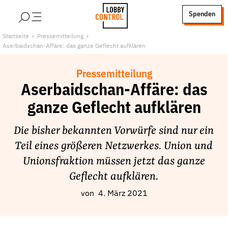
alt springen
Spenden
LobbyControl
Über uns
Startseite
Pressemitteilung
Aserbaidschan-Affäre: das ganze Geflecht aufklären
StartSeite
Lobby FAQs
Team
Pressemitteilung
Finanzierung
Aserbaidschan-Affäre: das
Jobs
ganze Geflecht aufklären
Publikationen und Material
Die bisher bekannten Vorwürfe sind nur ein
Lobbykritische Stadtführungen
Teil eines größeren Netzwerkes. Union und
Unsere Schwerpunkte
Unionsfraktion müssen jetzt das ganze
Lobbykontrolle und Regeln
Geflecht aufklären.
Lobbyismus und Klima
von
4. März 2021
Macht der Digitalkonzerne
Spenden & Fördern