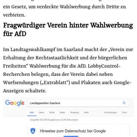
ein Gesetz, um verdeckte Wahlwerbung durch Dritte zu
der
Folge Uns
Website
verbieten.
Facebook
Mastodon
Bluesky
Instagram
Youtube
LinkedIn
Feed
Newslette
Fragwürdiger Verein hinter Wahlwerbung
für AfD
Im Landtagswahlkampf im Saarland macht der „Verein zur
Erhaltung der Rechtsstaatlichkeit und der bürgerlichen
Freiheiten“ Wahlwerbung für die AfD. LobbyControl-
Recherchen belegen, dass der Verein dabei neben
Wurfsendungen („Extrablatt“) und Plakaten auch Google-
Anzeigen schaltete.