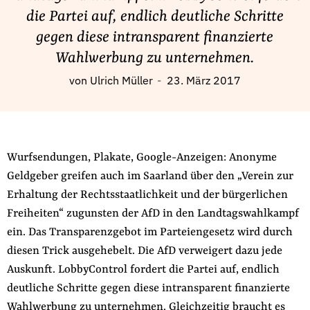
Fördermitglied werden
die Partei auf, endlich deutliche Schritte
Jetzt Spenden
gegen diese intransparent finanzierte
Geschenkspende
Wahlwerbung zu unternehmen.
Bußgelder und Geldauflagen
von
Ulrich Müller
23. März 2017
Projektspende
Testamentsspende
Presse
Wurfsendungen, Plakate, Google-Anzeigen: Anonyme
Newsletter
Geldgeber greifen auch im Saarland über den „Verein zur
Appelle unterzeichnen
Erhaltung der Rechtsstaatlichkeit und der bürgerlichen
Kontakt
Freiheiten“ zugunsten der AfD in den Landtagswahlkampf
Impressum
ein. Das Transparenzgebot im Parteiengesetz wird durch
diesen Trick ausgehebelt. Die AfD verweigert dazu jede
Auskunft. LobbyControl fordert die Partei auf, endlich
deutliche Schritte gegen diese intransparent finanzierte
Suche
Wahlwerbung zu unternehmen. Gleichzeitig braucht es
auf