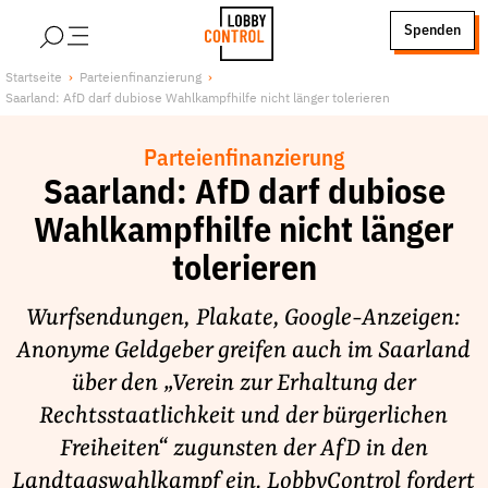
alt springen
Spenden
LobbyControl
Über uns
Startseite
Parteienfinanzierung
Saarland: AfD darf dubiose Wahlkampfhilfe nicht länger tolerieren
StartSeite
Lobby FAQs
Team
Parteienfinanzierung
Finanzierung
Saarland: AfD darf dubiose
Jobs
Wahlkampfhilfe nicht länger
Publikationen und Material
tolerieren
Lobbykritische Stadtführungen
Wurfsendungen, Plakate, Google-Anzeigen:
Unsere Schwerpunkte
Anonyme Geldgeber greifen auch im Saarland
Lobbykontrolle und Regeln
über den „Verein zur Erhaltung der
Lobbyismus und Klima
Rechtsstaatlichkeit und der bürgerlichen
Macht der Digitalkonzerne
Freiheiten“ zugunsten der AfD in den
Spenden & Fördern
Landtagswahlkampf ein. LobbyControl fordert