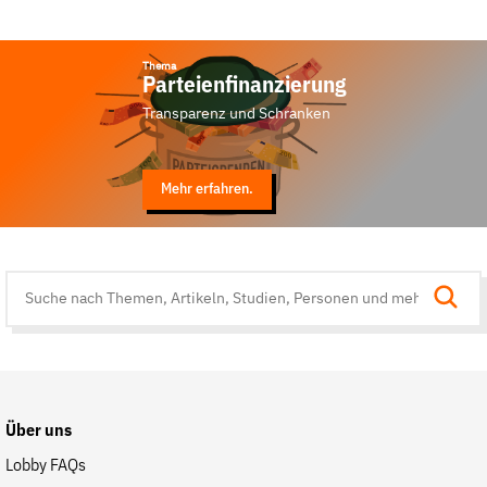
Thema
Parteienfinanzierung
Transparenz und Schranken
Mehr erfahren.
Suche
auf
der
Website
Über uns
Lobby FAQs