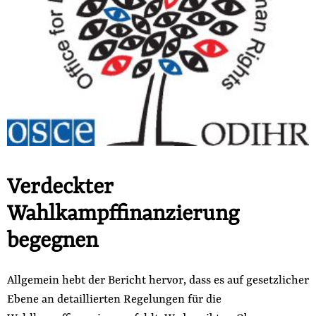
der
Folge Uns
Website
Facebook
Mastodon
Bluesky
Instagram
Youtube
LinkedIn
Feed
Newslette
Verdeckter
Wahlkampffinanzierung
begegnen
Allgemein hebt der Bericht hervor, dass es auf gesetzlicher
Ebene an detaillierten Regelungen für die