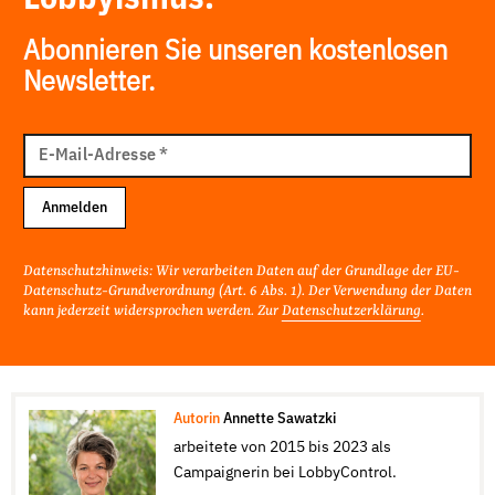
Abonnieren Sie unseren kostenlosen
Newsletter.
E-
Mail
E-Mail-Adresse
*
Adresse
Anmelden
Datenschutzhinweis: Wir verarbeiten Daten auf der Grundlage der EU-
Datenschutz-Grundverordnung (Art. 6 Abs. 1). Der Verwendung der Daten
kann jederzeit widersprochen werden. Zur
Datenschutzerklärung
.
Autorin
Annette Sawatzki
arbeitete von 2015 bis 2023 als
Campaignerin bei LobbyControl.