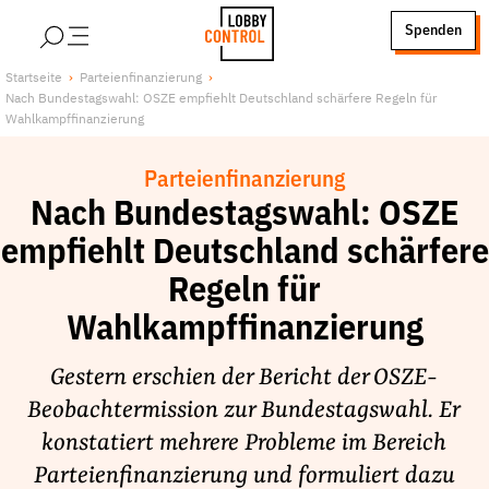
alt springen
Spenden
LobbyControl
Über uns
Startseite
Parteienfinanzierung
Nach Bundestagswahl: OSZE empfiehlt Deutschland schärfere Regeln für
StartSeite
Lobby FAQs
Wahlkampffinanzierung
Team
Parteienfinanzierung
Finanzierung
Nach Bundestagswahl: OSZE
Jobs
empfiehlt Deutschland schärfere
Publikationen und Material
Regeln für
Lobbykritische Stadtführungen
Wahlkampffinanzierung
Unsere Schwerpunkte
Lobbykontrolle und Regeln
Gestern erschien der Bericht der OSZE-
Lobbyismus und Klima
Beobachtermission zur Bundestagswahl. Er
Macht der Digitalkonzerne
konstatiert mehrere Probleme im Bereich
Spenden & Fördern
Parteienfinanzierung und formuliert dazu