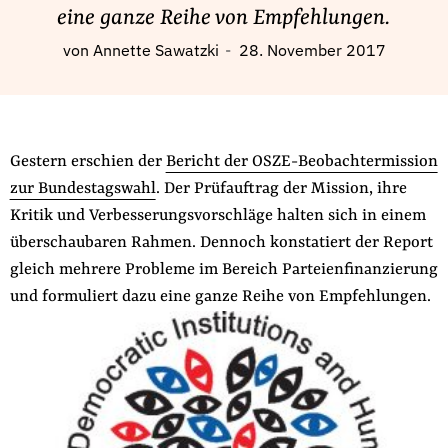
Fördermitglied werden
eine ganze Reihe von Empfehlungen.
Jetzt Spenden
von
Annette Sawatzki
28. November 2017
Geschenkspende
Bußgelder und Geldauflagen
Projektspende
Gestern erschien der
Bericht der OSZE-Beobachtermission
Testamentsspende
zur Bundestagswahl
. Der Prüfauftrag der Mission, ihre
Presse
Kritik und Verbesserungsvorschläge halten sich in einem
Newsletter
überschaubaren Rahmen. Dennoch konstatiert der Report
Appelle unterzeichnen
gleich mehrere Probleme im Bereich Parteienfinanzierung
und formuliert dazu eine ganze Reihe von Empfehlungen.
Kontakt
Impressum
Suche
auf