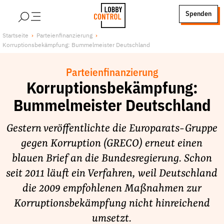
alt springen
Spenden
LobbyControl
Über uns
Startseite
Parteienfinanzierung
Korruptionsbekämpfung: Bummelmeister Deutschland
StartSeite
Lobby FAQs
Team
Parteienfinanzierung
Finanzierung
Korruptionsbekämpfung:
Jobs
Bummelmeister Deutschland
Publikationen und Material
Gestern veröffentlichte die Europarats-Gruppe
Lobbykritische Stadtführungen
gegen Korruption (GRECO) erneut einen
Unsere Schwerpunkte
blauen Brief an die Bundesregierung. Schon
Lobbykontrolle und Regeln
seit 2011 läuft ein Verfahren, weil Deutschland
Lobbyismus und Klima
die 2009 empfohlenen Maßnahmen zur
Macht der Digitalkonzerne
Korruptionsbekämpfung nicht hinreichend
Spenden & Fördern
umsetzt.