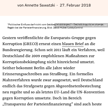
Fördermitglied werden
von
Annette Sawatzki
27. Februar 2018
Jetzt Spenden
Geschenkspende
Bußgelder und Geldauflagen
"Politischer Einfluss darf nicht vom Geldbeutel abhängen!" - Deshalb braucht es strenge
Jakob Huber/LobbyControl
-
All rights reserved
Regeln bei der Parteienfinanzierung. Bild: Jakob Huber/LobbyControl
Projektspende
Gestern veröffentlichte die Europarats-Gruppe gegen
Testamentsspende
Korruption (GRECO) erneut einen
blauen Brief
an die
Presse
Bundesregierung. Schon seit 2011 läuft ein Verfahren, weil
Deutschland die 2009 empfohlenen Maßnahmen zur
Newsletter
Korruptionsbekämpfung nicht hinreichend umsetzt.
Appelle unterzeichnen
Seither bekommt Berlin alle Jahre wieder
Kontakt
Erinnerungsschreiben aus Straßburg. Ein formelles
Impressum
Mahnverfahren wurde zwar ausgesetzt, weil Deutschland
endlich das Strafgesetz gegen Abgeordnetenbestechung
neu regelte und so als letztes EU-Land die UN-Konvention
gegen Korruption umsetzte. Doch im Bereich
Suche
„Transparenz der Parteienfinanzierung“ sind auch heute
auf