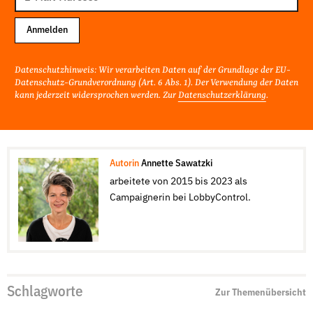
Adresse
Anmelden
Datenschutzhinweis: Wir verarbeiten Daten auf der Grundlage der EU-
Datenschutz-Grundverordnung (Art. 6 Abs. 1). Der Verwendung der Daten
kann jederzeit widersprochen werden. Zur
Datenschutzerklärung
.
Autorin
Annette Sawatzki
arbeitete von 2015 bis 2023 als
Campaignerin bei LobbyControl.
Schlagworte
Zur Themenübersicht