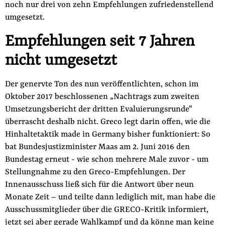
noch nur drei von zehn Empfehlungen zufriedenstellend
der
Folge Uns
umgesetzt.
Website
Facebook
Mastodon
Bluesky
Instagram
Youtube
LinkedIn
Feed
Newslette
Empfehlungen seit 7 Jahren
nicht umgesetzt
Der genervte Ton des nun veröffentlichten, schon im
Oktober 2017 beschlossenen „Nachtrags zum zweiten
Umsetzungsbericht der dritten Evaluierungsrunde“
überrascht deshalb nicht. Greco legt darin offen, wie die
Hinhaltetaktik made in Germany bisher funktioniert: So
bat Bundesjustizminister Maas am 2. Juni 2016 den
Bundestag erneut - wie schon mehrere Male zuvor - um
Stellungnahme zu den Greco-Empfehlungen. Der
Innenausschuss ließ sich für die Antwort über neun
Monate Zeit – und teilte dann lediglich mit, man habe die
Ausschussmitglieder über die GRECO-Kritik informiert,
jetzt sei aber gerade Wahlkampf und da könne man keine