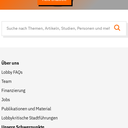
Suche
auf
der
Website
Über uns
Lobby FAQs
Team
Finanzierung
Jobs
Publikationen und Material
Lobbykritische Stadtführungen
Unsere Schwerpunkte