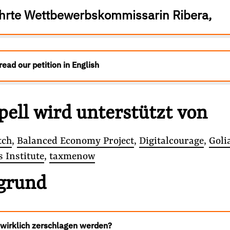
hrte Wettbewerbskommissarin Ribera,
read our petition in English
pell wird unterstützt von
ebeneinkünfte
#Lobbyismus und Klima
tch
,
Balanced Economy Project
,
Digitalcourage
,
Goli
 Institute
,
taxmenow
Folge Uns
grund
Facebook
Mastodon
Bluesky
Instagram
Youtube
LinkedIn
Feed
Newslette
wirklich zerschlagen werden?