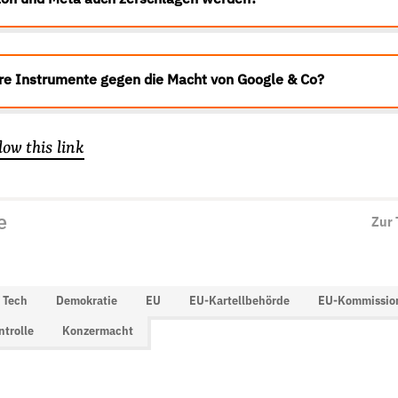
on und Meta auch zerschlagen werden?
ere Instrumente gegen die Macht von Google & Co?
low this link
e
Zur
 Tech
Demokratie
EU
EU-Kartellbehörde
EU-Kommissio
ntrolle
Konzermacht