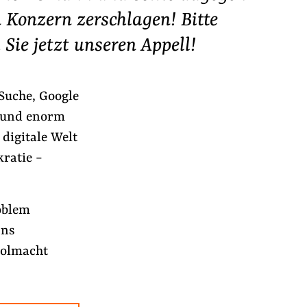
 Konzern zerschlagen! Bitte
Sie jetzt unseren Appell!
Suche, Google
 und enorm
digitale Welt
kratie −
oblem
rns
polmacht