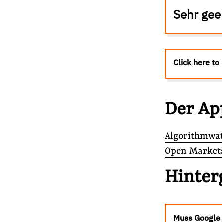
Presse
Sehr gee
Newsletter
Appelle unterzeichnen
Kontakt
Click here to 
Impressum
Der Ap
Suche
auf
#Lobbyregister
#Lobby-Fußspur
#N
Algorithmwa
der
Open Markets
Website
Hinter
Muss Google 