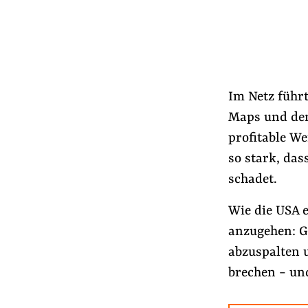
Lobbykontrolle und Regeln
Lobbyismus und Klima
Macht der Digitalkonzerne
Im Netz führ
Maps und de
Spenden & Fördern
profitable We
Fördermitglied werden
so stark, das
Jetzt Spenden
schadet.
Geschenkspende
Bußgelder und Geldauflagen
Wie die USA 
Projektspende
anzugehen: G
Testamentsspende
abzuspalten 
brechen − un