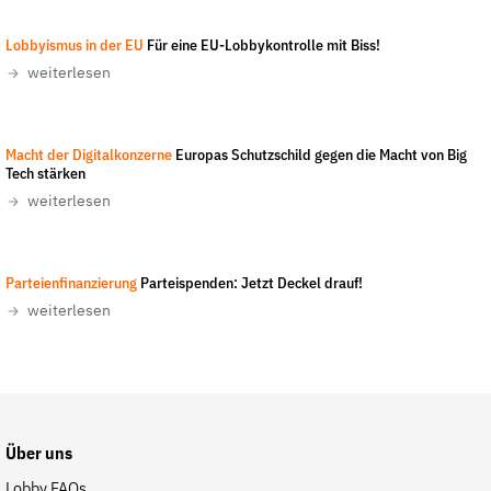
Fördermitglied werden
LobbyControl/Holger Müller
-
CC-BY-NC-ND 4.0
Jetzt Spenden
Lobbyismus in der EU
Für eine EU-Lobbykontrolle mit Biss!
weiterlesen
Geschenkspende
Bußgelder und Geldauflagen
LobbyControl/Holger Müller
-
CC-BY-NC-ND 4.0
Projektspende
Macht der Digitalkonzerne
Europas Schutzschild gegen die Macht von Big
Tech stärken
Testamentsspende
weiterlesen
Presse
Newsletter
LobbyControl/Zitrusblau
-
CC-BY-NC-ND 4.0
Parteienfinanzierung
Parteispenden: Jetzt Deckel drauf!
Appelle unterzeichnen
weiterlesen
Kontakt
Impressum
Über uns
Suche
auf
Lobby FAQs