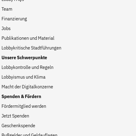
der
Folge Uns
Team
Website
Facebook
Mastodon
Bluesky
Instagram
Youtube
LinkedIn
Feed
Newslette
Finanzierung
Jobs
Publikationen und Material
Lobbykritische Stadtführungen
Unsere Schwerpunkte
Lobbykontrolle und Regeln
Lobbyismus und Klima
Macht der Digitalkonzerne
Spenden & Fördern
Fördermitglied werden
Jetzt Spenden
Geschenkspende
Bußgelder und Geldauflagen