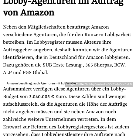
Lobby-Agenturen im Auftrag
von Amazon
Neben den Mitgliedschaften beauftragt Amazon
verschiedene Agenturen, die für den Konzern Lobbyarbeit
betreiben. Im Lobbyregister müssen Akteure ihre
Auftraggeber angeben, deshalb konnten wir die Agenturen
identifizieren, die in Deutschland für Amazon lobbyieren.
Dazu gehören die SUB Erste Lesung , 365 Sherpas, BCW,
ALP und FGS Global.
Amazon beauftragt auch Agenturen mit Lobbyarbeit.
Holger Müller/LobbyControl
-
CC-BY-NC-ND 4.0
Aufsummiert verfügen diese Agenturen über ein Lobby-
Budget von 3.040.005 € Euro. Diese Zahlen sind weniger
aufschlussreich, da die Agenturen die Höhe der Aufträge
nicht angeben müssen und sie neben Amazon noch
zahlreiche weitere Unternehmen vertreten. In dem
Entwurf zur
Reform des Lobbyregistergesetzes
ist zudem
vorgesehen, dass Lobbydienstleister ihre Aufträge nach