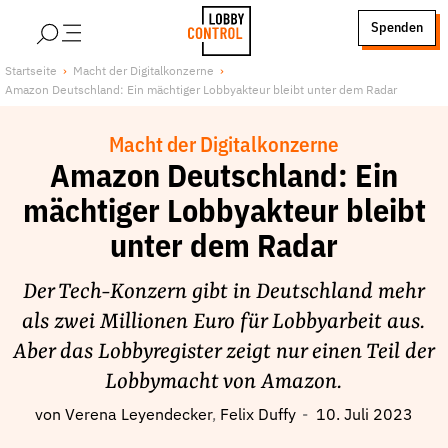
alt springen
Spenden
LobbyControl
Über uns
Startseite
Macht der Digitalkonzerne
Amazon Deutschland: Ein mächtiger Lobbyakteur bleibt unter dem Radar
StartSeite
Lobby FAQs
Team
Macht der Digitalkonzerne
Finanzierung
Amazon Deutschland: Ein
Jobs
mächtiger Lobbyakteur bleibt
Publikationen und Material
unter dem Radar
Lobbykritische Stadtführungen
Der Tech-Konzern gibt in Deutschland mehr
Unsere Schwerpunkte
als zwei Millionen Euro für Lobbyarbeit aus.
Lobbykontrolle und Regeln
Aber das Lobbyregister zeigt nur einen Teil der
Lobbyismus und Klima
Lobbymacht von Amazon.
Macht der Digitalkonzerne
von
Verena Leyendecker
Felix Duffy
10. Juli 2023
Spenden & Fördern