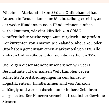
Fördermitglied werden
Jetzt Spenden
Mit einem Marktanteil von
56% am Onlinehandel
hat
Geschenkspende
Amazon in Deutschland eine Machtstellung erreicht, an
der weder Kund:innen noch Händler:innen einfach
Bußgelder und Geldauflagen
vorbeikommen, wie eine kürzlich
von SOMO
Projektspende
veröffentlichte Studie
zeigt. Zum Vergleich: Die großen
Testamentsspende
Konkurrenten von Amazon wie Zalando, About You oder
Presse
Otto haben gemeinsam einen Marktanteil von 11%. Alle
anderen Online-Shops teilen sich die restlichen 33%.
Newsletter
Appelle unterzeichnen
Die Folgen dieser Monopolmacht sehen wir überall:
Beschäftigte auf der ganzen Welt kämpfen
gegen
Kontakt
schlechte Arbeitsbedingungen
in den Amazon-
Impressum
Logistikzentren. Händler:innen sind von Amazon
abhängig und werden durch immer höhere Gebühren
ausgebeutet. Der Konzern vermeidet trotz hoher Gewinne
Steuern.
Suche
auf