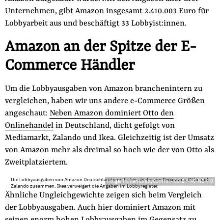
Unternehmen, gibt Amazon insgesamt 2.410.003 Euro für
Lobbyarbeit aus und beschäftigt 33 Lobbyist:innen.
Amazon an der Spitze der E-
Commerce Händler
Um die Lobbyausgaben von Amazon branchenintern zu
vergleichen, haben wir uns andere e-Commerce Größen
angeschaut:
Neben Amazon dominiert Otto den
Onlinehandel
in Deutschland, dicht gefolgt von
Mediamarkt, Zalando und Ikea. Gleichzeitig ist der Umsatz
von Amazon mehr als dreimal so hoch wie der von Otto als
Zweitplatziertem.
Die Lobbyausgaben von Amazon Deutschland sind höher als die von Ceconomy, Otto und
Holger Müller/LobbyControl
-
CC-BY-NC-ND 4.0
Zalando zusammen. Ikea verweigert die Angaben im Lobbyregister.
Ähnliche Ungleichgewichte zeigen sich beim Vergleich
der Lobbyausgaben. Auch hier dominiert Amazon mit