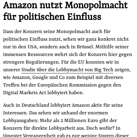
Amazon nutzt Monopolmacht
der
Folge Uns
für politischen Einfluss
Website
Facebook
Mastodon
Bluesky
Instagram
Youtube
LinkedIn
Feed
Newslette
Dass der Konzern seine Monopolmacht auch für
politischen Einfluss nutzt, sehen wir ganz konkret nicht
nur in den USA, sondern auch in Brüssel. Mithilfe seiner
immensen Ressourcen wehrt sich der Konzern hier gegen
strengere Regulierungen. Für die EU konnten wir in
unserer
Studie über die Lobbymacht von Big Tech
zeigen,
wie Amazon, Google und Co zum Beispiel mit diversen
Treffen bei der Europäischen Kommission gegen den
Digital Markets Act lobbyiert haben.
Auch in Deutschland lobbyiert Amazon aktiv für seine
Interessen. Das sehen wir anhand der enormen
Lobbyausgaben: Mehr als 2 Millionen Euro gibt der
Konzern für direkte Lobbyarbeit aus. Doch wofür? In
jüngster Vergangenheit gab es nur wenige Spuren dieser