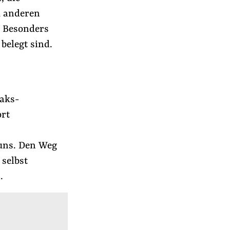
u anderen
. Besonders
belegt sind.
eaks-
ort
 uns. Den Weg
selbst
.