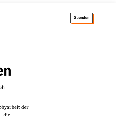
Spenden
en
ich
bbyarbeit der
, die