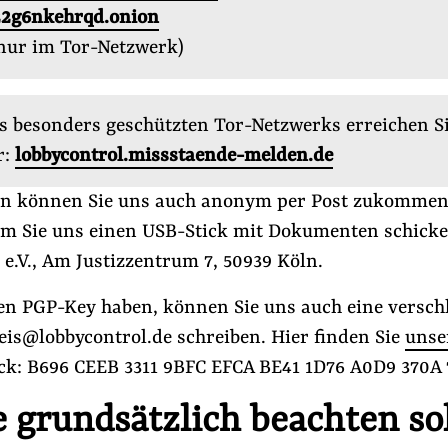
2g6nkehrqd.onion
 nur im Tor-Netzwerk)
s besonders geschützten Tor-Netzwerks erreichen S
r:
lobbycontrol.missstaende-melden.de
n können Sie uns auch anonym per Post zukommen
dem Sie uns einen USB-Stick mit Dokumenten schicke
e.V., Am Justizzentrum 7, 50939 Köln.
n der EU
#Aus der Lobbywelt
#Handelspolitik
en PGP-Key haben, können Sie uns auch eine verschl
eis@lobbycontrol.de schreiben. Hier finden Sie
unse
Folge Uns
ck: B696 CEEB 3311 9BFC EFCA BE41 1D76 A0D9 370A 
Facebook
Mastodon
Bluesky
Instagram
Youtube
LinkedIn
Feed
Newslette
e grundsätzlich beachten so