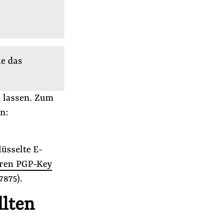
ie das
 lassen. Zum
n:
üsselte E-
ren PGP-Key
7875).
r
llten