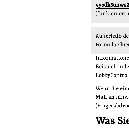
Presse
vysdk5unws2
Newsletter
(funkioniert
Appelle unterzeichnen
Kontakt
Außerhalb de
Impressum
Formular hie
Informatione
Beispiel, in
Suche
auf
LobbyControl 
#Lobbyismus an Schulen
#Lobbyismus i
der
Wenn Sie ein
Website
Mail an hinw
(Fingerabdru
Was Si