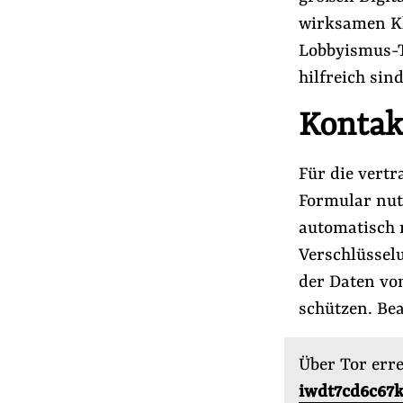
Lobbykontrolle und Regeln
wirksamen Kl
Lobbyismus und Klima
Lobbyismus-T
Macht der Digitalkonzerne
hilfreich sin
Kontak
Spenden & Fördern
Für die vert
Fördermitglied werden
Formular nut
Jetzt Spenden
automatisch m
Geschenkspende
Verschlüssel
Bußgelder und Geldauflagen
der Daten vo
Projektspende
schützen. Bea
Testamentsspende
Über Tor erre
iwdt7cd6c67k