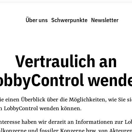
Über uns
Schwerpunkte
Newsletter
Vertraulich an
obbyControl wend
ie einen Überblick über die Möglichkeiten, wie Sie s
an LobbyControl wenden können.
nteresse haben wir derzeit an Informationen zur Lo
alkonzerne und fossiler Konzerne bzw. von Akteuren