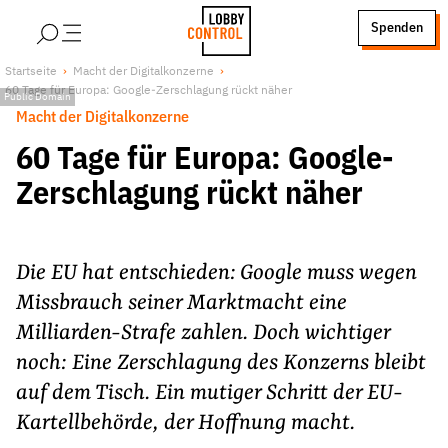
alt springen
Spenden
LobbyControl
Über uns
Startseite
Macht der Digitalkonzerne
60 Tage für Europa: Google-Zerschlagung rückt näher
StartSeite
Public Domain
Lobby FAQs
Macht der Digitalkonzerne
Team
60 Tage für Europa: Google-
Finanzierung
Zerschlagung rückt näher
Jobs
Publikationen und Material
Lobbykritische Stadtführungen
Die EU hat entschieden: Google muss wegen
Unsere Schwerpunkte
Missbrauch seiner Marktmacht eine
Lobbykontrolle und Regeln
Milliarden-Strafe zahlen. Doch wichtiger
noch: Eine Zerschlagung des Konzerns bleibt
Lobbyismus und Klima
auf dem Tisch. Ein mutiger Schritt der EU-
Macht der Digitalkonzerne
Kartellbehörde, der Hoffnung macht.
Spenden & Fördern