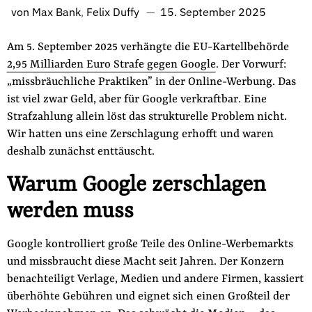
Fördermitglied werden
von
Max Bank
Felix Duffy
15. September 2025
Jetzt Spenden
Am 5. September 2025 verhängte die EU-Kartellbehörde
Geschenkspende
2,95 Milliarden Euro Strafe gegen Google
. Der Vorwurf:
Bußgelder und Geldauflagen
„missbräuchliche Praktiken” in der Online-Werbung. Das
Projektspende
ist viel zwar Geld, aber für Google verkraftbar. Eine
Strafzahlung allein löst das strukturelle Problem nicht.
Testamentsspende
Wir hatten uns eine Zerschlagung erhofft und waren
Presse
deshalb zunächst enttäuscht.
Newsletter
Warum Google zerschlagen
Appelle unterzeichnen
werden muss
Kontakt
Impressum
Google kontrolliert große Teile des Online-Werbemarkts
und missbraucht diese Macht seit Jahren. Der Konzern
benachteiligt Verlage, Medien und andere Firmen, kassiert
Suche
überhöhte Gebühren und eignet sich einen Großteil der
auf