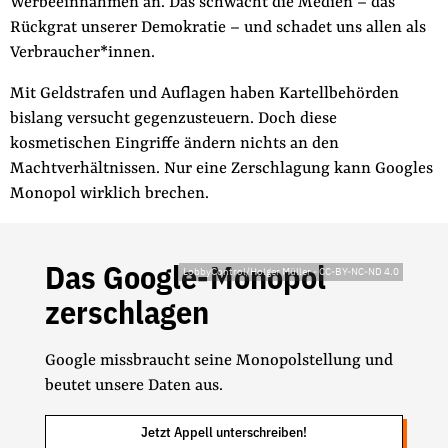
Werbeeinnahmen an. Das schwächt die Medien – das
der
Rückgrat unserer Demokratie – und schadet uns allen als
Folge Uns
Website
Facebook
Mastodon
Bluesky
Instagram
Youtube
LinkedIn
Feed
Newslette
Verbraucher*innen.
Mit Geldstrafen und Auflagen haben Kartellbehörden
bislang versucht gegenzusteuern. Doch diese
kosmetischen Eingriffe ändern nichts an den
Machtverhältnissen. Nur eine Zerschlagung kann Googles
Monopol wirklich brechen.
Das Google-Monopol
LobbyControl/Holger Müller
-
CC-BY-NC-ND 4.0
zerschlagen
Google missbraucht seine Monopolstellung und
beutet unsere Daten aus.
Jetzt Appell unterschreiben!