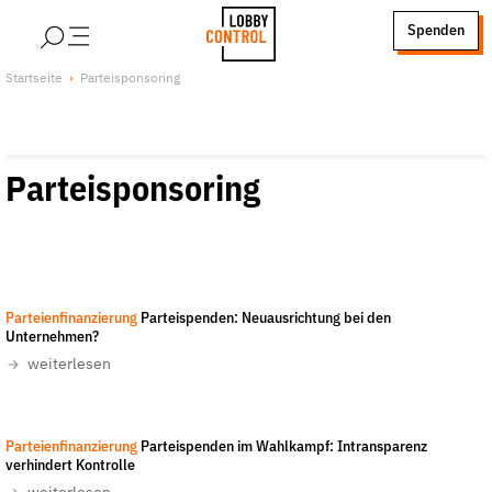
alt springen
Spenden
LobbyControl
Über uns
Startseite
Parteisponsoring
StartSeite
Lobby FAQs
Team
Parteisponsoring
Finanzierung
Jobs
Publikationen und Material
Lobbykritische Stadtführungen
Parteienfinanzierung
Parteispenden: Neuausrichtung bei den
Unsere Schwerpunkte
Unternehmen?
Lobbykontrolle und Regeln
weiterlesen
Lobbyismus und Klima
Macht der Digitalkonzerne
Parteienfinanzierung
Parteispenden im Wahlkampf: Intransparenz
Spenden & Fördern
verhindert Kontrolle