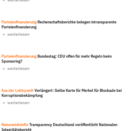
weiterlesen
Fördermitglied werden
Jetzt Spenden
Geschenkspende
Parteienfinanzierung
Rechenschaftsberichte belegen intransparente
Parteienfinanzierung
Bußgelder und Geldauflagen
weiterlesen
Projektspende
Testamentsspende
Parteienfinanzierung
Bundestag: CDU offen für mehr Regeln beim
Presse
Sponsoring?
Newsletter
weiterlesen
Appelle unterzeichnen
Kontakt
Aus der Lobbywelt
Verlängert: Gelbe Karte für Merkel für Blockade bei
Korruptionsbekämpfung
Impressum
weiterlesen
Suche
Nebeneinkünfte
Transparency Deutschland veröffentlicht Nationalen
Integritätsbericht
auf