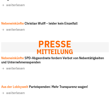
weiterlesen
der
Folge Uns
Website
Facebook
Mastodon
Bluesky
Instagram
Youtube
LinkedIn
Feed
Newslette
Nebeneinkünfte
Christian Wulff – leider kein Einzelfall
weiterlesen
PRESSE
MITTEILUNG
Nebeneinkünfte
SPD-Abgeordnete fordern Verbot von Nebentätigkeiten
und Unternehmensspenden
weiterlesen
Aus der Lobbywelt
Parteispenden: Mehr Transparenz wagen!
weiterlesen