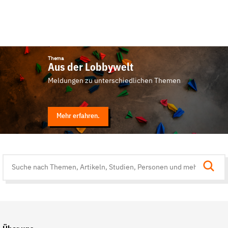
Thema
Aus der Lobbywelt
Meldungen zu unterschiedlichen Themen
Mehr erfahren.
Suche
auf
der
Website