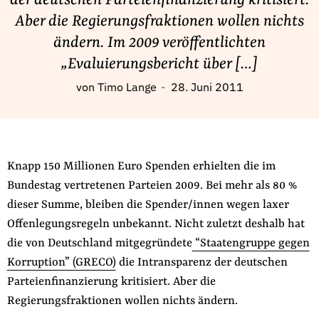
der deutschen Parteienfinanzierung kritisiert.
Fördermitglied werden
Aber die Regierungsfraktionen wollen nichts
Jetzt Spenden
ändern. Im 2009 veröffentlichten
Geschenkspende
„Evaluierungsbericht über […]
Bußgelder und Geldauflagen
von
Timo Lange
28. Juni 2011
Projektspende
Testamentsspende
Presse
Newsletter
Knapp 150 Millionen Euro Spenden erhielten die im
Bundestag vertretenen Parteien 2009. Bei mehr als 80 %
Appelle unterzeichnen
dieser Summe, bleiben die Spender/innen wegen laxer
Kontakt
Offenlegungsregeln unbekannt. Nicht zuletzt deshalb hat
Impressum
die von Deutschland mitgegründete
“Staatengruppe gegen
Korruption” (GRECO)
die Intransparenz der deutschen
Parteienfinanzierung kritisiert. Aber die
Suche
Regierungsfraktionen wollen nichts ändern.
auf