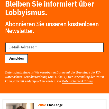
Bleiben Sie informiert über
Lobbyismus.
Abonnieren Sie unseren kostenlosen
Newsletter.
E-
Mail
E-Mail-Adresse
*
Adresse
Anmelden
Datenschutzhinweis: Wir verarbeiten Daten auf der Grundlage der EU-
Datenschutz-Grundverordnung (Art. 6 Abs. 1). Der Verwendung der Daten
kann jederzeit widersprochen werden. Zur
Datenschutzerklärung
.
Autor
Timo Lange