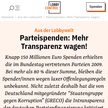
alt springen
Spenden
LobbyControl
Über uns
Startseite
Aus der Lobbywelt
Parteispenden: Mehr Transparenz wagen!
StartSeite
Lobby FAQs
Aus der Lobbywelt
Team
Parteispenden: Mehr
Finanzierung
Transparenz wagen!
Jobs
Publikationen und Material
Knapp 150 Millionen Euro Spenden erhielten
Lobbykritische Stadtführungen
die im Bundestag vertretenen Parteien 2009.
Bei mehr als 80 % dieser Summe, bleiben die
Unsere Schwerpunkte
Spender/innen wegen laxer Offenlegungsregeln
Lobbykontrolle und Regeln
unbekannt. Nicht zuletzt deshalb hat die von
Lobbyismus und Klima
Deutschland mitgegründete “Staatengruppe
Macht der Digitalkonzerne
gegen Korruption” (GRECO) die Intransparenz
Spenden & Fördern