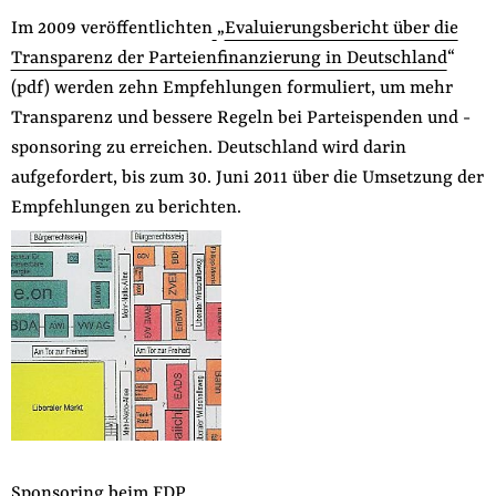
der
Im 2009 veröffentlichten
„
Evaluierungsbericht über die
Folge Uns
Website
Facebook
Mastodon
Bluesky
Instagram
Youtube
LinkedIn
Feed
Newslette
Transparenz der Parteienfinanzierung in Deutschland
“
(pdf) werden zehn Empfehlungen formuliert, um mehr
Transparenz und bessere Regeln bei Parteispenden und -
sponsoring zu erreichen. Deutschland wird darin
aufgefordert, bis zum 30. Juni 2011 über die Umsetzung der
Empfehlungen zu berichten.
Sponsoring beim FDP