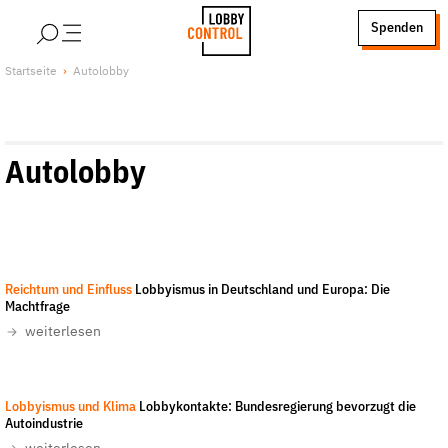
alt springen
Spenden
LobbyControl
Über uns
Startseite
Autolobby
StartSeite
Lobby FAQs
Team
Autolobby
Finanzierung
Jobs
Publikationen und Material
Lobbykritische Stadtführungen
Reichtum und Einfluss
Lobbyismus in Deutschland und Europa: Die
Unsere Schwerpunkte
Machtfrage
Lobbykontrolle und Regeln
weiterlesen
Lobbyismus und Klima
Macht der Digitalkonzerne
Lobbyismus und Klima
Lobbykontakte: Bundesregierung bevorzugt die
Spenden & Fördern
Autoindustrie