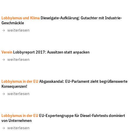
der
Folge Uns
Website
Facebook
Mastodon
Bluesky
Instagram
Youtube
LinkedIn
Feed
Newslette
Lobbyismus und Klima
Dieselgate-Aufklärung: Gutachter mit Industrie-
Geschmäckle
weiterlesen
Verein
Lobbyreport 2017: Aussitzen statt anpacken
weiterlesen
Lobbyismus in der EU
Abgasskandal: EU-Parlament zieht begrüßenswerte
Konsequenzen!
weiterlesen
Lobbyismus in der EU
EU-Expertengruppe für Diesel-Fahrtests dominiert
von Unternehmen
weiterlesen