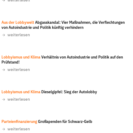
weiterlesen
Fördermitglied werden
Jetzt Spenden
Geschenkspende
Aus der Lobbywelt
Abgasskandal: Vier Maßnahmen, die Verflechtungen
von Autoindustrie und Politik künftig verhindern
Bußgelder und Geldauflagen
weiterlesen
Projektspende
Testamentsspende
Lobbyismus und Klima
Verhältnis von Autoindustrie und Politik auf den
Presse
Prüfstand!
Newsletter
weiterlesen
Appelle unterzeichnen
Kontakt
Lobbyismus und Klima
Dieselgipfel: Sieg der Autolobby
Impressum
weiterlesen
Parteienfinanzierung
Großspenden für Schwarz-Gelb
Suche
weiterlesen
auf