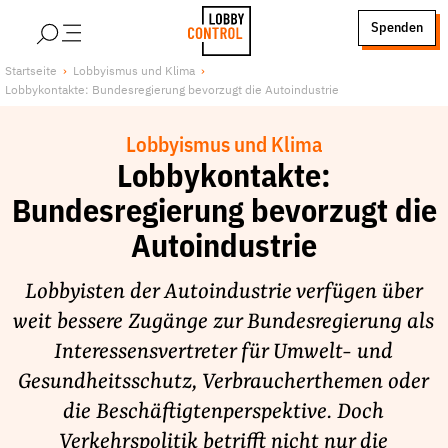
alt springen
Spenden
LobbyControl
Über uns
Startseite
Lobbyismus und Klima
Lobbykontakte: Bundesregierung bevorzugt die Autoindustrie
StartSeite
Lobby FAQs
Team
Lobbyismus und Klima
Finanzierung
Lobbykontakte:
Jobs
Bundesregierung bevorzugt die
Publikationen und Material
Autoindustrie
Lobbykritische Stadtführungen
Lobbyisten der Autoindustrie verfügen über
Unsere Schwerpunkte
weit bessere Zugänge zur Bundesregierung als
Lobbykontrolle und Regeln
Interessensvertreter für Umwelt- und
Lobbyismus und Klima
Gesundheitsschutz, Verbraucherthemen oder
Macht der Digitalkonzerne
die Beschäftigtenperspektive. Doch
Spenden & Fördern
Verkehrspolitik betrifft nicht nur die