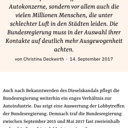
Fördermitglied werden
Autokonzerne, sondern vor allem auch die
Jetzt Spenden
vielen Millionen Menschen, die unter
Geschenkspende
schlechter Luft in den Städten leiden. Die
Bußgelder und Geldauflagen
Bundesregierung muss in der Auswahl ihrer
Projektspende
Kontakte auf deutlich mehr Ausgewogenheit
Testamentsspende
achten.
Presse
von
Christina Deckwirth
14. September 2017
Newsletter
Appelle unterzeichnen
Kontakt
Auch nach Bekanntwerden des Dieselskandals pflegt die
Impressum
Bundesregierung weiterhin ein enges Verhältnis zur
Autoindustrie. Das zeigt eine Auswertung der Lobbytreffen
der Bundesregierung. Demnach traf die Bundesregierung
Suche
zwischen September 2015 und Mai 2017 fast zweieinhalb
auf