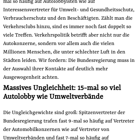
mal so häufig auf Autolobbyisten wie auf
der
Folge Uns
Interessensvertreter für Umwelt- und Gesundheitsschutz,
Website
Facebook
Mastodon
Bluesky
Instagram
Youtube
LinkedIn
Feed
Newslette
Verbraucherschutz und den Beschäftigten. Zählt man die
Verkehrsclubs hinzu, sind es immer noch fast doppelt so
viele Treffen. Verkehrspolitik betrifft aber nicht nur die
Autokonzerne, sondern vor allem auch die vielen
Millionen Menschen, die unter schlechter Luft in den
Städten leiden. Wir fordern: Die Bundesregierung muss in
der Auswahl ihrer Kontakte auf deutlich mehr
Ausgewogenheit achten.
Massives Ungleichheit: 15-mal so viel
Autolobby wie Umweltverbände
Die Ungleichgewichte sind groß: Spitzenvertreter der
Bundesregierung trafen fast 9-mal so häufig auf Vertreter
der Automobilkonzernen wie auf Vertreter von
Umweltverbänden und fast 7-mal so häufig auf