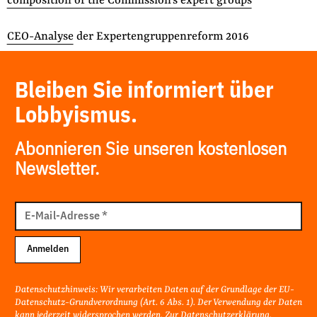
composition of the Commission’s expert groups
CEO-Analyse
der Expertengruppenreform 2016
Bleiben Sie informiert über
Lobbyismus.
Abonnieren Sie unseren kostenlosen
Newsletter.
E-
Mail
E-Mail-Adresse
*
Adresse
Anmelden
Datenschutzhinweis: Wir verarbeiten Daten auf der Grundlage der EU-
Datenschutz-Grundverordnung (Art. 6 Abs. 1). Der Verwendung der Daten
kann jederzeit widersprochen werden. Zur
Datenschutzerklärung
.