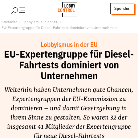
alt springen
Spenden
LobbyControl
Über uns
Startseite
Lobbyismus in der EU
EU-Expertengruppe für Diesel-Fahrtests dominiert von Unternehmen
StartSeite
Lobby FAQs
Team
Lobbyismus in der EU
Finanzierung
EU-Expertengruppe für Diesel-
Jobs
Fahrtests dominiert von
Publikationen und Material
Unternehmen
Lobbykritische Stadtführungen
Weiterhin haben Unternehmen gute Chancen,
Unsere Schwerpunkte
Expertengruppen der EU-Kommission zu
Lobbykontrolle und Regeln
dominieren – und damit Gesetzgebung in
Lobbyismus und Klima
ihrem Sinne zu gestalten. So waren 32 der
Macht der Digitalkonzerne
insgesamt 41 Mitglieder der Expertengruppe
Spenden & Fördern
für neue Diesel-Fahrtests