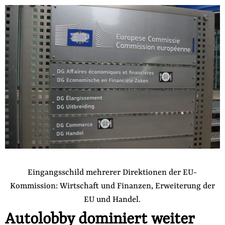
der
Folge Uns
Website
Facebook
Mastodon
Bluesky
Instagram
Youtube
LinkedIn
Feed
Newslette
Eingangsschild mehrerer Direktionen der EU-
Kommission: Wirtschaft und Finanzen, Erweiterung der
EU und Handel.
Autolobby dominiert weiter