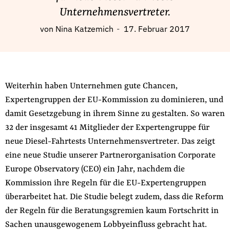
Fördermitglied werden
Unternehmensvertreter.
Jetzt Spenden
von
Nina Katzemich
17. Februar 2017
Geschenkspende
Bußgelder und Geldauflagen
Projektspende
Weiterhin haben Unternehmen gute Chancen,
Testamentsspende
Expertengruppen der EU-Kommission zu dominieren, und
Presse
damit Gesetzgebung in ihrem Sinne zu gestalten. So waren
Newsletter
32 der insgesamt 41 Mitglieder der Expertengruppe für
Appelle unterzeichnen
neue Diesel-Fahrtests Unternehmensvertreter. Das zeigt
Kontakt
eine neue Studie unserer Partnerorganisation Corporate
Impressum
Europe Observatory (CEO) ein Jahr, nachdem die
Kommission ihre Regeln für die EU-Expertengruppen
überarbeitet hat. Die Studie belegt zudem, dass die Reform
der Regeln für die Beratungsgremien kaum Fortschritt in
Suche
Sachen unausgewogenem Lobbyeinfluss gebracht hat.
auf