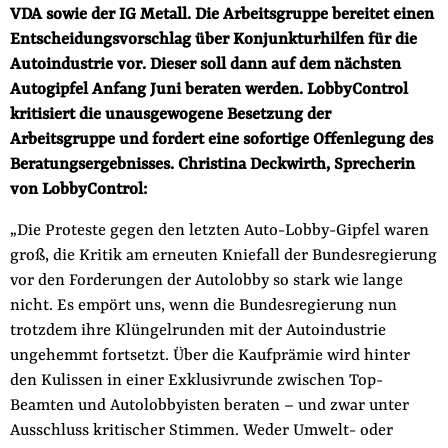
VDA sowie der IG Metall. Die Arbeitsgruppe bereitet einen
der
Folge Uns
Entscheidungsvorschlag über Konjunkturhilfen für die
Website
Facebook
Mastodon
Bluesky
Instagram
Youtube
LinkedIn
Feed
Newslette
Autoindustrie vor. Dieser soll dann auf dem nächsten
Autogipfel Anfang Juni beraten werden. LobbyControl
kritisiert die unausgewogene Besetzung der
Arbeitsgruppe und fordert eine sofortige Offenlegung des
Beratungsergebnisses. Christina Deckwirth, Sprecherin
von LobbyControl:
„Die Proteste gegen den letzten Auto-Lobby-Gipfel waren
groß, die Kritik am erneuten Kniefall der Bundesregierung
vor den Forderungen der Autolobby so stark wie lange
nicht. Es empört uns, wenn die Bundesregierung nun
trotzdem ihre Klüngelrunden mit der Autoindustrie
ungehemmt fortsetzt. Über die Kaufprämie wird hinter
den Kulissen in einer Exklusivrunde zwischen Top-
Beamten und Autolobbyisten beraten – und zwar unter
Ausschluss kritischer Stimmen. Weder Umwelt- oder