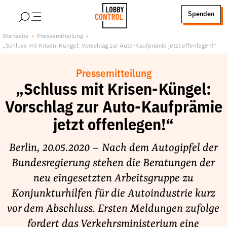
alt springen
Spenden
LobbyControl
Über uns
Startseite
Pressemitteilung
„Schluss mit Krisen-Küngel: Vorschlag zur Auto-Kaufprämie jetzt offenlegen!“
StartSeite
Lobby FAQs
Team
Pressemitteilung
Finanzierung
„Schluss mit Krisen-Küngel:
Jobs
Vorschlag zur Auto-Kaufprämie
Publikationen und Material
jetzt offenlegen!“
Lobbykritische Stadtführungen
Berlin, 20.05.2020 – Nach dem Autogipfel der
Unsere Schwerpunkte
Bundesregierung stehen die Beratungen der
Lobbykontrolle und Regeln
neu eingesetzten Arbeitsgruppe zu
Lobbyismus und Klima
Konjunkturhilfen für die Autoindustrie kurz
Macht der Digitalkonzerne
vor dem Abschluss. Ersten Meldungen zufolge
Spenden & Fördern
fordert das Verkehrsministerium eine