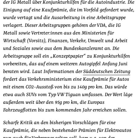
der IG Metall über Konjunkturhilfen für die Autoindustrie. Die
Einigung auf eine Kaufprämie, die im Vorfeld gefordert wurde,
wurde vertagt und die Ausarbeitung in eine Arbeitsgruppe
verlagert. Dieser Arbeitsgruppen gehören der VDA, die IG
Metall sowie Vertreter:innen aus den Ministerien für
Wirtschaft (Vorsitz), Finanzen, Verkehr, Umwelt und Arbeit
und Soziales sowie aus dem Bundeskanzleramt an. Die
Arbeitsgruppe soll ein „Konzeptpapier“ zu Konjunkturhilfen
vorbereiten, das auf einem weiteren Autogipfel Anfang Juni
beraten wird. Laut Informationen der
Süddeutschen Zeitung
fordert das Verkehrsministerium eine Kaufprämie für Autos
mit einem CO2-Ausstoß von bis zu 140g pro km. Das würde
etwa auch SUVs vom Typ VW Tiguan umfassen. Der Wert läge
außerdem weit über den 95g pro km, die Europas
Fahrzeugflotten bis zum kommenden Jahr erreichen sollen.
Scharfe Kritik an den bisherigen Vorschlägen für eine
Kaufprämie, die neben bestehender Prämien für Elektroautos