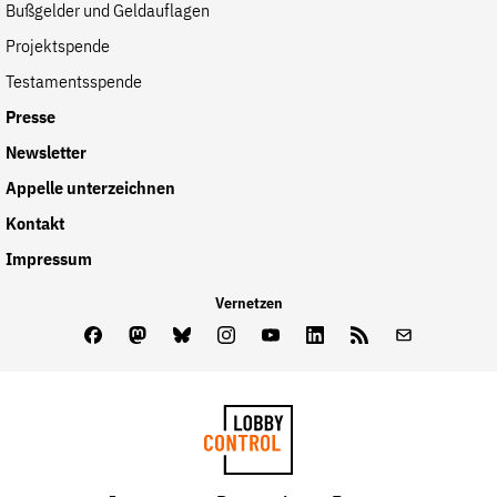
Bußgelder und Geldauflagen
Projektspende
Testamentsspende
Presse
Newsletter
Appelle unterzeichnen
Kontakt
Impressum
Vernetzen
Facebook
Mastodon
Bluesky
Instagram
Youtube
LinkedIn
Feed
Newslette
LobbyControl