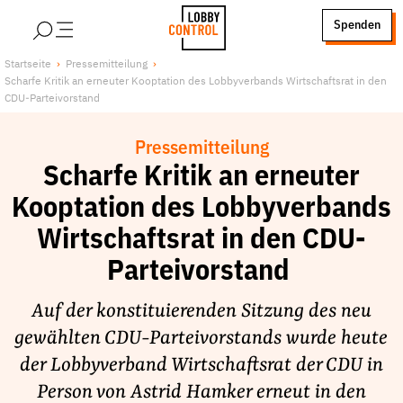
alt springen
Spenden
LobbyControl
Über uns
Startseite
Pressemitteilung
Scharfe Kritik an erneuter Kooptation des Lobbyverbands Wirtschaftsrat in den
StartSeite
Lobby FAQs
CDU-Parteivorstand
Team
Pressemitteilung
Finanzierung
Scharfe Kritik an erneuter
Jobs
Kooptation des Lobbyverbands
Publikationen und Material
Wirtschaftsrat in den CDU-
Lobbykritische Stadtführungen
Parteivorstand
Unsere Schwerpunkte
Lobbykontrolle und Regeln
Auf der konstituierenden Sitzung des neu
Lobbyismus und Klima
gewählten CDU-Parteivorstands wurde heute
Macht der Digitalkonzerne
der Lobbyverband Wirtschaftsrat der CDU in
Spenden & Fördern
Person von Astrid Hamker erneut in den