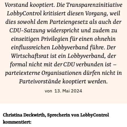
Fördermitglied werden
Vorstand kooptiert. Die Transparenzinitiative
Jetzt Spenden
LobbyControl kritisiert diesen Vorgang, weil
Geschenkspende
dies sowohl dem Parteiengesetz als auch der
Bußgelder und Geldauflagen
CDU-Satzung widerspricht und zudem zu
einseitigen Privilegien für einen ohnehin
Projektspende
einflussreichen Lobbyverband führe. Der
Testamentsspende
Wirtschaftsrat ist ein Lobbyverband, der
Presse
formal nicht mit der CDU verbunden ist –
Newsletter
parteiexterne Organisationen dürfen nicht in
Appelle unterzeichnen
Parteivorstände kooptiert werden.
Kontakt
von
13. Mai 2024
Impressum
Christina Deckwirth, Sprecherin von LobbyControl
Suche
kommentiert:
auf