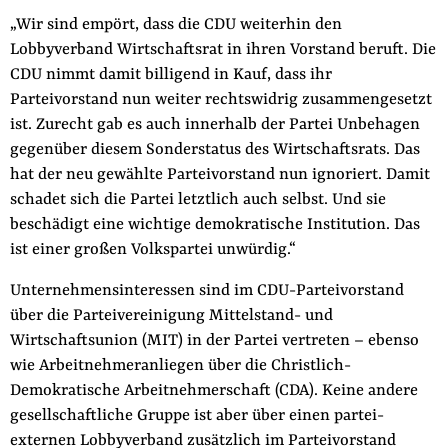
der
„Wir sind empört, dass die CDU weiterhin den
Folge Uns
Website
Lobbyverband Wirtschaftsrat in ihren Vorstand beruft. Die
Facebook
Mastodon
Bluesky
Instagram
Youtube
LinkedIn
Feed
Newslette
CDU nimmt damit billigend in Kauf, dass ihr
Parteivorstand nun weiter rechtswidrig zusammengesetzt
ist. Zurecht gab es auch innerhalb der Partei Unbehagen
gegenüber diesem Sonderstatus des Wirtschaftsrats. Das
hat der neu gewählte Parteivorstand nun ignoriert. Damit
schadet sich die Partei letztlich auch selbst. Und sie
beschädigt eine wichtige demokratische Institution. Das
ist einer großen Volkspartei unwürdig.“
Unternehmensinteressen sind im CDU-Parteivorstand
über die Parteivereinigung Mittelstand- und
Wirtschaftsunion (MIT) in der Partei vertreten – ebenso
wie Arbeitnehmeranliegen über die Christlich-
Demokratische Arbeitnehmerschaft (CDA). Keine andere
gesellschaftliche Gruppe ist aber über einen partei-
externen Lobbyverband zusätzlich im Parteivorstand