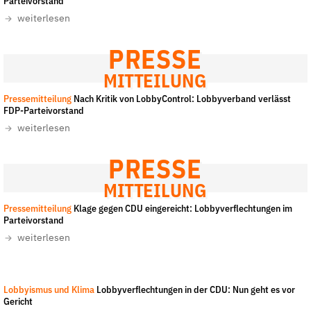
Parteivorstand
der
weiterlesen
Folge Uns
Website
Facebook
Mastodon
Bluesky
Instagram
Youtube
LinkedIn
Feed
Newslette
PRESSE
MITTEILUNG
Pressemitteilung
Nach Kritik von LobbyControl: Lobbyverband verlässt
FDP-Parteivorstand
weiterlesen
PRESSE
MITTEILUNG
Pressemitteilung
Klage gegen CDU eingereicht: Lobbyverflechtungen im
Parteivorstand
weiterlesen
Lobbyismus und Klima
Lobbyverflechtungen in der CDU: Nun geht es vor
Gericht