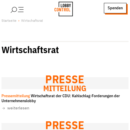
alt springen
Spenden
LobbyControl
Über uns
Startseite
Wirtschaftsrat
StartSeite
Lobby FAQs
Team
Wirtschaftsrat
Finanzierung
Jobs
Publikationen und Material
Lobbykritische Stadtführungen
PRESSE
Unsere Schwerpunkte
MITTEILUNG
Lobbykontrolle und Regeln
Pressemitteilung
Wirtschaftsrat der CDU: Kahlschlag-Forderungen der
Unternehmenslobby
Lobbyismus und Klima
weiterlesen
Macht der Digitalkonzerne
PRESSE
Spenden & Fördern