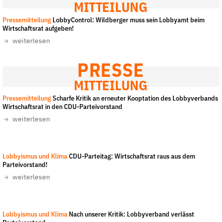
Fördermitglied werden
MITTEILUNG
Jetzt Spenden
Pressemitteilung
LobbyControl: Wildberger muss sein Lobbyamt beim
Wirtschaftsrat aufgeben!
Geschenkspende
weiterlesen
Bußgelder und Geldauflagen
PRESSE
Projektspende
Testamentsspende
MITTEILUNG
Pressemitteilung
Presse
Scharfe Kritik an erneuter Kooptation des Lobbyverbands
Wirtschaftsrat in den CDU-Parteivorstand
Newsletter
weiterlesen
Appelle unterzeichnen
Kontakt
LobbyControl/Christian Mang
-
CC-BY-NC-ND 4.0
Lobbyismus und Klima
CDU-Parteitag: Wirtschaftsrat raus aus dem
Impressum
Parteivorstand!
weiterlesen
Suche
Screenshot - ZDF
-
All rights reserved
Lobbyismus und Klima
Nach unserer Kritik: Lobbyverband verlässt
auf