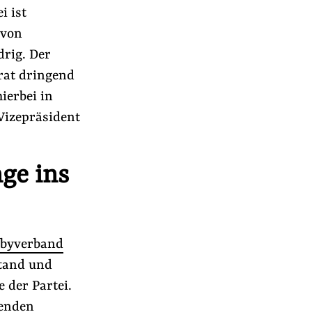
i ist
 von
drig. Der
rat dringend
ierbei in
Vizepräsident
nge ins
byverband
r
tand und
 der Partei.
renden