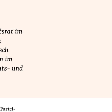
tsrat im
n
isch
en im
hts- und
Partei-