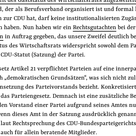
it des Gaststatus des Wirtschaftsrates angezweifel
 der als Berufsverband organisiert ist und formal 
zur CDU hat, darf keine institutionalisierten Zugä
n haben. Nun haben wir ein
Rechtsgutachten
bei de
en
in Auftrag gegeben, das unsere Zweifel deutlich be
tus des Wirtschaftsrats widerspricht sowohl dem Pa
CDU-Statut (Satzung) der Partei.
tz Artikel 21 verpflichtet Parteien auf eine innerpa
 „demokratischen Grundsätzen“, was sich nicht zul
setzung des Parteivorstands bezieht. Konkretisiert
 das Parteiengesetz. Demnach ist eine zusätzliche B
 den Vorstand einer Partei aufgrund seines Amtes n
wenn dieses Amt in der Satzung ausdrücklich genann
t laut Rechtsprechung des CDU-Bundesparteigericht
auch für allein beratende Mitglieder.