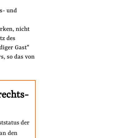
ds- und
rken, nicht
tz des
diger Gast“
s, so das von
rechts-
tstatus der
 an den