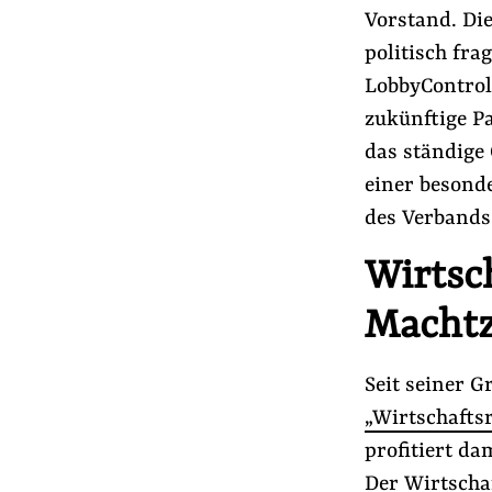
Presse
Vorstand. Die
Newsletter
politisch fra
Appelle unterzeichnen
LobbyControl
Kontakt
zukünftige P
das ständige 
Impressum
einer besond
des Verbands
Suche
Wirtsch
auf
#Aus der Lobbywelt
#Lobbyismus in der
der
Machtz
Website
Seit seiner 
„Wirtschafts
profitiert da
Der Wirtschaf