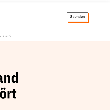
Spenden
vorstand
and
ört