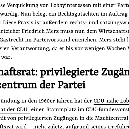
se Verquickung von Lobbyinteressen mit einer Parte
gwürdig. Nun belegt ein Rechtsgutachten im Auftrag
: Diese Praxis ist außerdem rechts- und satzungswi
arteichef Friedrich Merz muss nun dem Wirtschafts
Gastrecht im Parteivorstand entziehen. Merz steht h
eren Verantwortung, da er bis vor wenigen Wochen 
 war.
aftsrat: privilegierte Zugä
 EU
#Lobbyismus und Klima
#Nebeneinkünfte
entrum der Partei
Folge Uns
Gründung in den 1960er Jahren hat der
CDU-nahe Lob
Facebook
Mastodon
Bluesky
Instagram
Youtube
LinkedIn
Feed
Newslette
rat der CDU“
einen Stammplatz im CDU-Bundesvors
mit von privilegierten Zugängen in die Machtzentrale
tsrat wird – nicht zuletzt aufgrund seines irrefüh