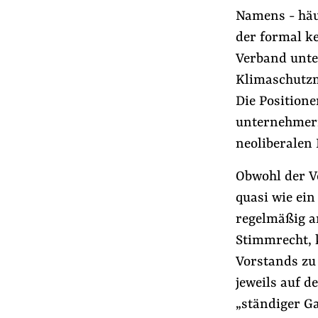
Namens - häu
der formal ke
Verband unte
Klimaschutzm
Die Positione
unternehmeri
neoliberalen
Obwohl der Ve
quasi wie ei
regelmäßig an
Stimmrecht, 
Vorstands zu
jeweils auf d
„ständiger G