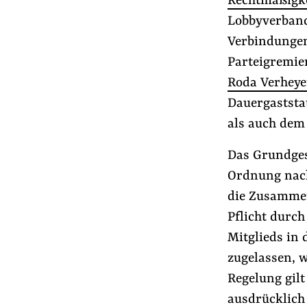
Rechtmäßigke
Lobbyverband,
Verbindungen 
Parteigremie
Roda Verhey
Dauergaststa
als auch dem 
Das Grundgese
Ordnung nach
die Zusammen
Pflicht durch
Mitglieds in
zugelassen, 
Regelung gil
ausdrücklich 