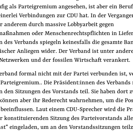
fig als Parteigremium angesehen, ist aber ein Beru
inerlei Verbindungen zur CDU hat. In der Vergangen
r anderem durch massive Lobbyarbeit gegen
aßnahmen oder Menschenrechtspflichten in Liefer
n des Verbands spiegeln keinesfalls die gesamte Ba
scher Anliegen wider. Der Verband ist unter ander
 Netzwerken und der fossilen Wirtschaft verankert.
rband formal nicht mit der Partei verbunden ist, ve
n Parteigremium.. Die Präsident:innen des Verband
 den Sitzungen des Vorstands teil. Sie haben dort 
können aber ihr Rederecht wahrnehmen, um die Pos
 beeinflussen. Laut einem CDU-Sprecher wird die Pr
er konstituierenden Sitzung des Parteivorstands alle
ast“ eingeladen, um an den Vorstandssitzungen tei