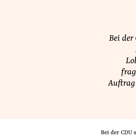
Lobbykontrolle und Regeln
Lobbyismus und Klima
Macht der Digitalkonzerne
Bei der
Spenden & Fördern
Lob
Fördermitglied werden
frag
Jetzt Spenden
Auftrag
Geschenkspende
Bußgelder und Geldauflagen
Projektspende
Testamentsspende
Bei der CDU 