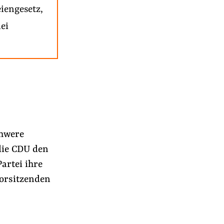
iengesetz,
ei
chwere
 die CDU den
artei ihre
vorsitzenden