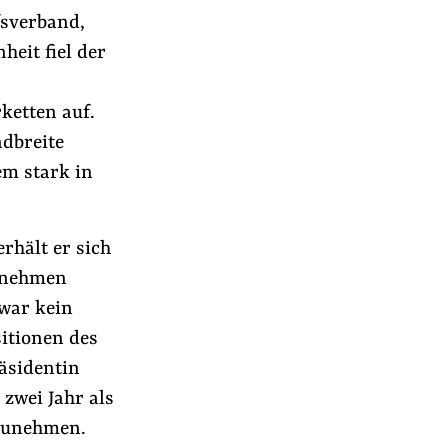
fsverband,
heit fiel der
ketten auf.
ndbreite
em stark in
rhält er sich
s nehmen
zwar kein
itionen des
äsidentin
 zwei Jahr als
lzunehmen.