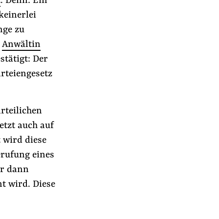
t
. Denn: Ein
keinerlei
nge zu
r
Anwältin
stätigt: Der
rteiengesetz
rteilichen
etzt auch auf
 wird diese
erufung eines
ur dann
t wird. Diese
s