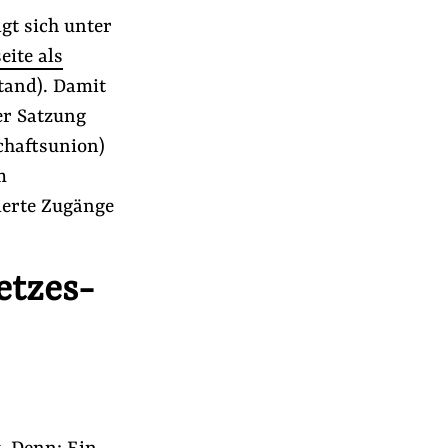
gt sich unter
eite als
tand). Damit
er Satzung
chaftsunion)
m
ierte Zugänge
etzes-