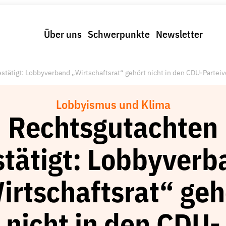
Über uns
Schwerpunkte
Newsletter
stätigt: Lobbyverband „Wirtschaftsrat“ gehört nicht in den CDU-Partei
Lobbyismus und Klima
Rechtsgutachten
stätigt: Lobbyverb
irtschaftsrat“ geh