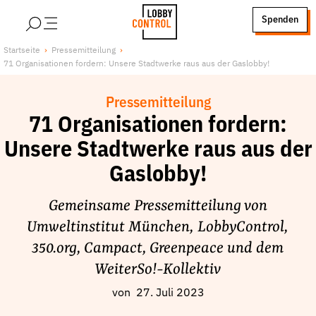
alt springen
Spenden
LobbyControl
Über uns
Startseite
Pressemitteilung
71 Organisationen fordern: Unsere Stadtwerke raus aus der Gaslobby!
StartSeite
Lobby FAQs
Team
Pressemitteilung
Finanzierung
71 Organisationen fordern:
Jobs
Unsere Stadtwerke raus aus der
Publikationen und Material
Gaslobby!
Lobbykritische Stadtführungen
Gemeinsame Pressemitteilung von
Unsere Schwerpunkte
Umweltinstitut München, LobbyControl,
Lobbykontrolle und Regeln
350.org, Campact, Greenpeace und dem
Lobbyismus und Klima
WeiterSo!-Kollektiv
Macht der Digitalkonzerne
von
27. Juli 2023
Spenden & Fördern