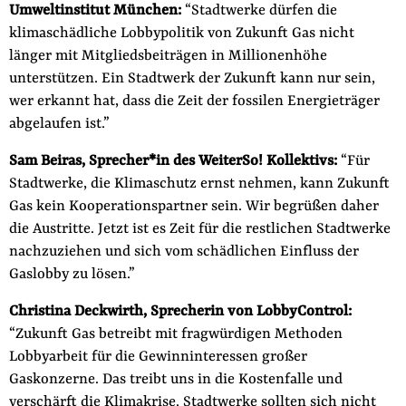
Umweltinstitut München:
“Stadtwerke dürfen die
der
Folge Uns
klimaschädliche Lobbypolitik von Zukunft Gas nicht
Website
Facebook
Mastodon
Bluesky
Instagram
Youtube
LinkedIn
Feed
Newslette
länger mit Mitgliedsbeiträgen in Millionenhöhe
unterstützen. Ein Stadtwerk der Zukunft kann nur sein,
wer erkannt hat, dass die Zeit der fossilen Energieträger
abgelaufen ist.”
Sam Beiras, Sprecher*in des WeiterSo! Kollektivs:
“Für
Stadtwerke, die Klimaschutz ernst nehmen, kann Zukunft
Gas kein Kooperationspartner sein. Wir begrüßen daher
die Austritte. Jetzt ist es Zeit für die restlichen Stadtwerke
nachzuziehen und sich vom schädlichen Einfluss der
Gaslobby zu lösen.”
Christina Deckwirth, Sprecherin von LobbyControl:
“Zukunft Gas betreibt mit fragwürdigen Methoden
Lobbyarbeit für die Gewinninteressen großer
Gaskonzerne. Das treibt uns in die Kostenfalle und
verschärft die Klimakrise. Stadtwerke sollten sich nicht