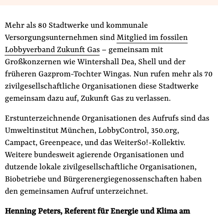
Fördermitglied werden
Jetzt Spenden
Mehr als 80 Stadtwerke und kommunale
Geschenkspende
Versorgungsunternehmen sind
Mitglied im fossilen
Lobbyverband Zukunft Gas
– gemeinsam mit
Bußgelder und Geldauflagen
Großkonzernen wie Wintershall Dea, Shell und der
Projektspende
früheren Gazprom-Tochter Wingas. Nun rufen mehr als 70
Testamentsspende
zivilgesellschaftliche Organisationen diese Stadtwerke
Presse
gemeinsam dazu auf, Zukunft Gas zu verlassen.
Newsletter
Erstunterzeichnende Organisationen des Aufrufs sind das
Appelle unterzeichnen
Umweltinstitut München, LobbyControl, 350.org,
Campact, Greenpeace, und das WeiterSo!-Kollektiv.
Kontakt
Weitere bundesweit agierende Organisationen und
Impressum
dutzende lokale zivilgesellschaftliche Organisationen,
Biobetriebe und Bürgerenergiegenossenschaften haben
den gemeinsamen Aufruf unterzeichnet.
Suche
Henning Peters, Referent für Energie und Klima am
auf