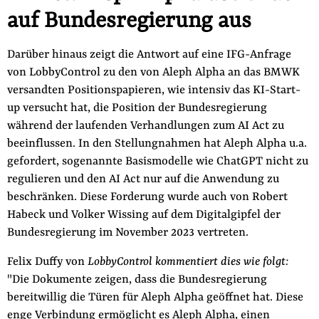
auf Bundesregierung aus
der
Folge Uns
Website
Facebook
Mastodon
Bluesky
Instagram
Youtube
LinkedIn
Feed
Newslette
Darüber hinaus zeigt die Antwort auf eine IFG-Anfrage
von LobbyControl zu den von Aleph Alpha an das BMWK
versandten Positionspapieren, wie intensiv das KI-Start-
up versucht hat, die Position der Bundesregierung
während der laufenden Verhandlungen zum AI Act zu
beeinflussen. In den Stellungnahmen hat Aleph Alpha u.a.
gefordert, sogenannte Basismodelle wie ChatGPT nicht zu
regulieren und den AI Act nur auf die Anwendung zu
beschränken. Diese Forderung wurde auch von Robert
Habeck und Volker Wissing auf dem Digitalgipfel der
Bundesregierung im November 2023 vertreten.
Felix Duffy von
LobbyControl kommentiert dies wie folgt:
"Die Dokumente zeigen, dass die Bundesregierung
bereitwillig die Türen für Aleph Alpha geöffnet hat. Diese
enge Verbindung ermöglicht es Aleph Alpha, einen