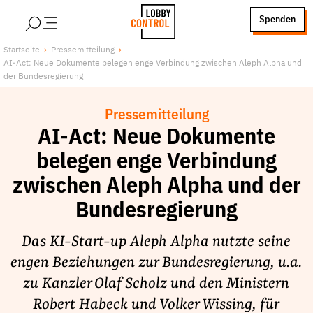
alt springen
Spenden
LobbyControl
Über uns
Startseite
Pressemitteilung
AI-Act: Neue Dokumente belegen enge Verbindung zwischen Aleph Alpha und
StartSeite
Lobby FAQs
der Bundesregierung
Team
Pressemitteilung
Finanzierung
AI-Act: Neue Dokumente
Jobs
belegen enge Verbindung
Publikationen und Material
zwischen Aleph Alpha und der
Lobbykritische Stadtführungen
Bundesregierung
Unsere Schwerpunkte
Lobbykontrolle und Regeln
Das KI-Start-up Aleph Alpha nutzte seine
Lobbyismus und Klima
engen Beziehungen zur Bundesregierung, u.a.
Macht der Digitalkonzerne
zu Kanzler Olaf Scholz und den Ministern
Spenden & Fördern
Robert Habeck und Volker Wissing, für