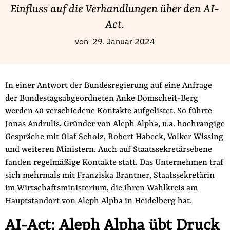
Fördermitglied werden
Einfluss auf die Verhandlungen über den AI-
Jetzt Spenden
Act.
Geschenkspende
von
29. Januar 2024
Bußgelder und Geldauflagen
Projektspende
In einer Antwort der Bundesregierung auf eine Anfrage
Testamentsspende
der Bundestagsabgeordneten Anke Domscheit-Berg
Presse
werden 40 verschiedene Kontakte aufgelistet. So führte
Newsletter
Jonas Andrulis, Gründer von Aleph Alpha, u.a. hochrangige
Appelle unterzeichnen
Gespräche mit Olaf Scholz, Robert Habeck, Volker Wissing
und weiteren Ministern. Auch auf Staatssekretärsebene
Kontakt
fanden regelmäßige Kontakte statt. Das Unternehmen traf
Impressum
sich mehrmals mit Franziska Brantner, Staatssekretärin
im Wirtschaftsministerium, die ihren Wahlkreis am
Hauptstandort von Aleph Alpha in Heidelberg hat.
Suche
AI-Act: Aleph Alpha übt Druck
auf