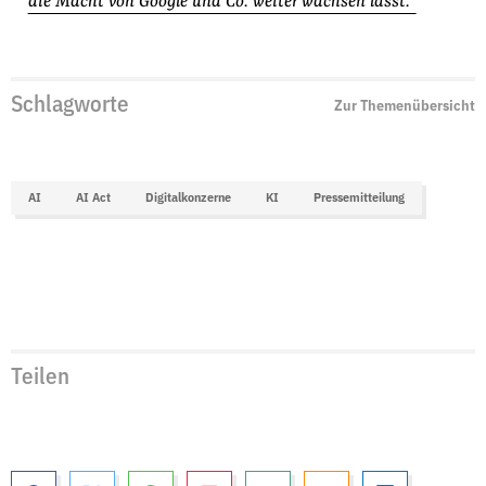
die Macht von Google und Co. weiter wachsen lässt.“
Schlagworte
Zur Themenübersicht
AI
AI Act
Digitalkonzerne
KI
Pressemitteilung
Teilen