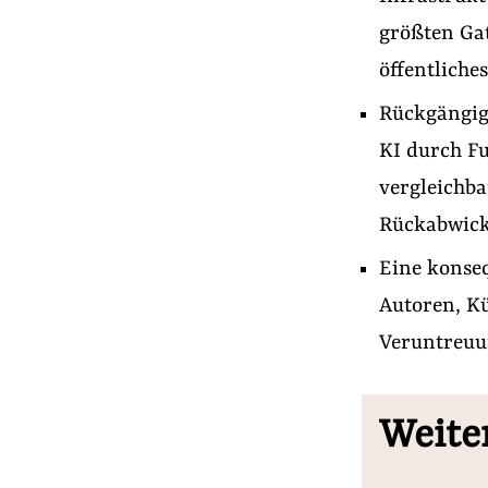
größten Gat
öffentlich
Rückgängig
KI durch Fu
vergleichba
Rückabwickl
Eine konse
Autoren, K
Veruntreuu
Weiter