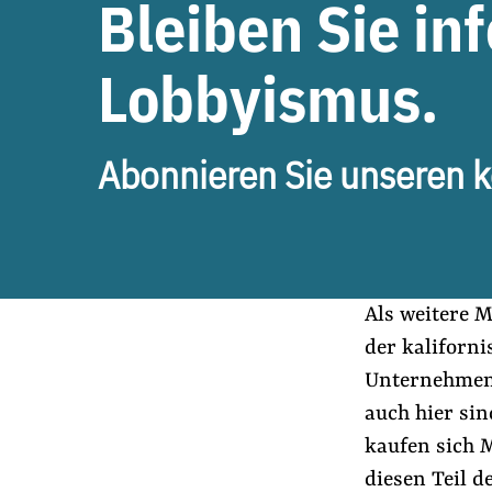
Bleiben Sie in
Lobbyismus.
Abonnieren Sie unseren k
Als weitere 
der kaliforn
Unternehmen
auch hier sin
kaufen sich M
diesen Teil d