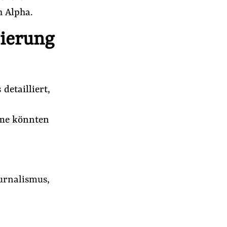
h Alpha.
sierung
detailliert,
eme könnten
urnalismus,