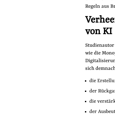
Regeln aus Br
Verhee
von KI
Studienautor 
wie die Mono
Digitalisier
sich demnach
die Erstell
der Rückga
die verstär
der Ausbeu