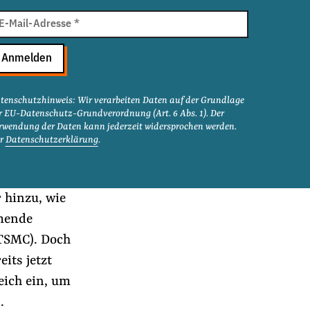
il
E-Mail-Adresse
*
resse
Anmelden
tenschutzhinweis: Wir verarbeiten Daten auf der Grundlage
r EU-Datenschutz-Grundverordnung (Art. 6 Abs. 1). Der
rwendung der Daten kann jederzeit widersprochen werden.
r
Datenschutzerklärung
.
 hinzu, wie
mende
TSMC). Doch
its jetzt
eich ein, um
.