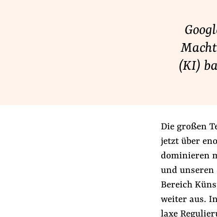
Lobbykontrolle und Regeln
Lobbyismus und Klima
Googl
Macht der Digitalkonzerne
Macht.
(KI) b
Spenden & Fördern
Fördermitglied werden
Jetzt Spenden
Die großen T
Geschenkspende
jetzt über en
Bußgelder und Geldauflagen
dominieren m
Projektspende
und unseren 
Testamentsspende
Bereich Küns
weiter aus. I
laxe Regulier