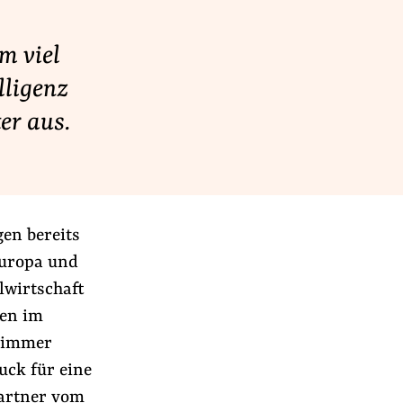
m viel
lligenz
er aus.
en bereits
Europa und
lwirtschaft
men im
t immer
uck für eine
Partner vom