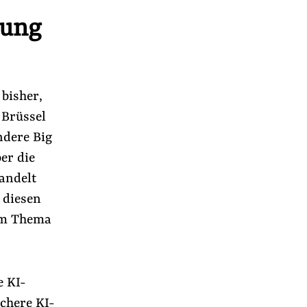
rung
bisher,
 Brüssel
ndere Big
er die
handelt
 diesen
zum Thema
e KI-
chere KI-