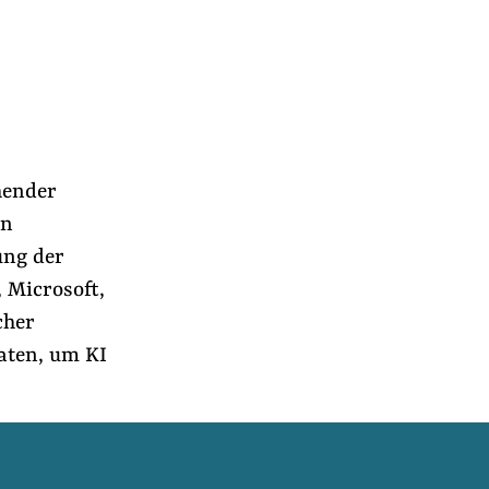
hender
en
ung der
, Microsoft,
cher
Daten, um KI
r