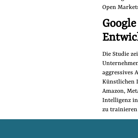
Presse
Open Markets
Newsletter
Google 
Appelle unterzeichnen
Kontakt
Entwic
Impressum
Die Studie z
Unternehmen
Suche
aggressives A
auf
Künstlichen I
#Nebeneinkünfte
#Lobbyregister
#
der
Amazon, Meta
Website
Intelligenz i
zu trainieren