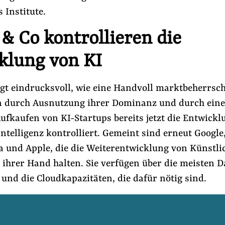
 Institute.
& Co kontrollieren die
klung von KI
eigt eindrucksvoll, wie eine Handvoll marktbeherrsc
 durch Ausnutzung ihrer Dominanz und durch ein
ufkaufen von KI-Startups bereits jetzt die Entwickl
ntelligenz kontrolliert. Gemeint sind erneut Google
Lobbyismus an Schulen
#Lobbyismus in der EU
 und Apple, die die Weiterentwicklung von Künstli
n ihrer Hand halten. Sie verfügen über die meisten 
Folge Uns
 und die Cloudkapazitäten, die dafür nötig sind.
Facebook
Mastodon
Bluesky
Instagram
Youtube
LinkedIn
Feed
Newslette