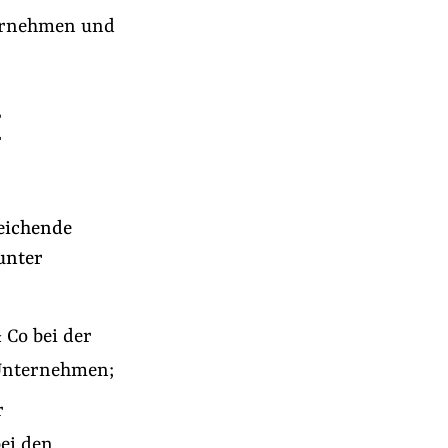
ternehmen und
I
reichende
unter
 Co bei der
 Unternehmen;
r
ei den