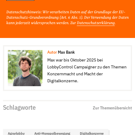
Datenschutzhinweis: Wir verarbeiten Daten auf der Grundlage der EU-
Datenschutz-Grundverordnung (Art. 6 Abs. 1). Der Verwendung der Daten
kann jederzeit widersprochen werden. Zur
Datenschutzerklärung
.
Autor
Max Bank
Max war bis Oktober 2025 bei
LobbyControl Campaigner zu den Themen
Konzernmacht und Macht der
Digitalkonzerne.
Schlagworte
Zur Themenübersicht
Agrarlobby
Anti-Monopolbewegung
Digitalkonzerne