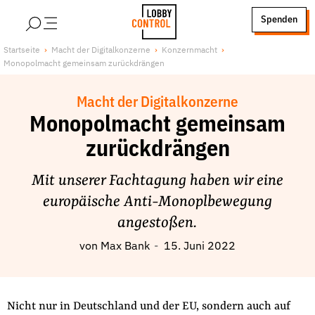
alt springen
Spenden
LobbyControl
Über uns
Startseite
Macht der Digitalkonzerne
Konzernmacht
Monopolmacht gemeinsam zurückdrängen
StartSeite
Lobby FAQs
Team
Macht der Digitalkonzerne
Finanzierung
Monopolmacht gemeinsam
Jobs
zurückdrängen
Publikationen und Material
Mit unserer Fachtagung haben wir eine
Lobbykritische Stadtführungen
europäische Anti-Monoplbewegung
Unsere Schwerpunkte
angestoßen.
Lobbykontrolle und Regeln
von
Max Bank
15. Juni 2022
Lobbyismus und Klima
Macht der Digitalkonzerne
Spenden & Fördern
Nicht nur in Deutschland und der EU, sondern auch auf