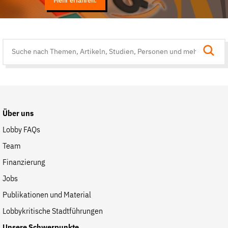
Mehr erfahren.
Suche
auf
der
Website
Über uns
Lobby FAQs
Team
Finanzierung
Jobs
Publikationen und Material
Lobbykritische Stadtführungen
Unsere Schwerpunkte