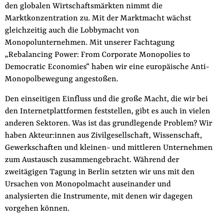
Fördermitglied werden
den globalen Wirtschaftsmärkten nimmt die
Marktkonzentration zu. Mit der Marktmacht wächst
Jetzt Spenden
gleichzeitig auch die Lobbymacht von
Geschenkspende
Monopolunternehmen. Mit unserer Fachtagung
Bußgelder und Geldauflagen
„Rebalancing Power: From Corporate Monopolies to
Projektspende
Democratic Economies“ haben wir eine europäische Anti-
Monopolbewegung angestoßen.
Testamentsspende
Presse
Den einseitigen Einfluss und die große Macht, die wir bei
den Internetplattformen feststellen, gibt es auch in vielen
Newsletter
anderen Sektoren. Was ist das grundlegende Problem? Wir
Appelle unterzeichnen
haben Akteur:innen aus Zivilgesellschaft, Wissenschaft,
Kontakt
Gewerkschaften und kleinen- und mittleren Unternehmen
zum Austausch zusammengebracht. Während der
Impressum
zweitägigen Tagung in Berlin setzten wir uns mit den
Ursachen von Monopolmacht auseinander und
analysierten die Instrumente, mit denen wir dagegen
Suche
vorgehen können.
auf