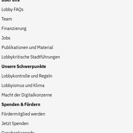
Über uns
der
Folge Uns
Lobby FAQs
Website
Facebook
Mastodon
Bluesky
Instagram
Youtube
LinkedIn
Feed
Newslette
Team
Finanzierung
Jobs
Publikationen und Material
Lobbykritische Stadtführungen
Unsere Schwerpunkte
Lobbykontrolle und Regeln
Lobbyismus und Klima
Macht der Digitalkonzerne
Spenden & Fördern
Fördermitglied werden
Jetzt Spenden