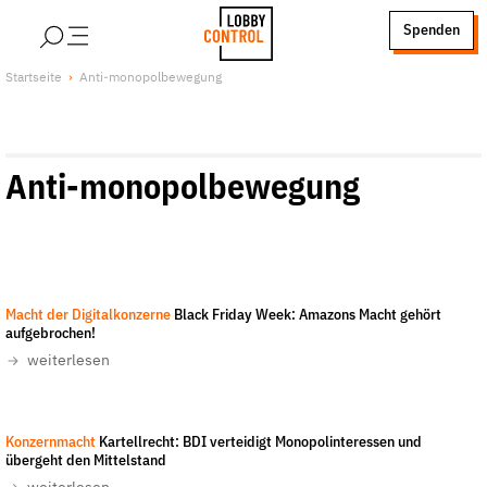
alt springen
Spenden
LobbyControl
Über uns
Startseite
Anti-monopolbewegung
StartSeite
Lobby FAQs
Team
Anti-monopolbewegung
Finanzierung
Jobs
Publikationen und Material
Lobbykritische Stadtführungen
Screenshot amazon.de
-
Macht der Digitalkonzerne
Black Friday Week: Amazons Macht gehört
Unsere Schwerpunkte
aufgebrochen!
Lobbykontrolle und Regeln
weiterlesen
Lobbyismus und Klima
Macht der Digitalkonzerne
Assenmacher
-
CC-BY-SA 3.0
Konzernmacht
Kartellrecht: BDI verteidigt Monopolinteressen und
Spenden & Fördern
übergeht den Mittelstand