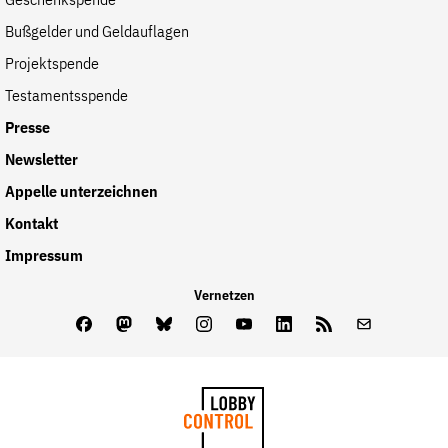
Geschenkspende
Bußgelder und Geldauflagen
Projektspende
Testamentsspende
Presse
Newsletter
Appelle unterzeichnen
Kontakt
Impressum
Vernetzen
Facebook
Mastodon
Bluesky
Instagram
Youtube
LinkedIn
Feed
Newslette