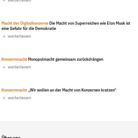
weiterlesen
Fördermitglied werden
Jetzt Spenden
Jurvetson
-
CC-BY 2.0
Geschenkspende
Macht der Digitalkonzerne
Die Macht von Superreichen wie Elon Musk ist
eine Gefahr für die Demokratie
Bußgelder und Geldauflagen
weiterlesen
Projektspende
Testamentsspende
LobbyControl
-
All rights reserved
Konzernmacht
Monopolmacht gemeinsam zurückdrängen
Presse
weiterlesen
Newsletter
Appelle unterzeichnen
Foto: Katrin Ribbe
-
All rights reserved
Konzernmacht
„Wir wollen an der Macht von Konzernen kratzen“
Kontakt
weiterlesen
Impressum
Suche
auf