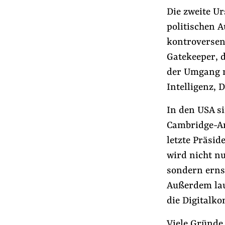
Die zweite Ur
politischen 
kontroversen
Gatekeeper, 
der Umgang m
Intelligenz, D
In den USA si
Cambridge-An
letzte Präsid
wird nicht n
sondern erns
Außerdem la
die Digitalko
Viele Gründe 