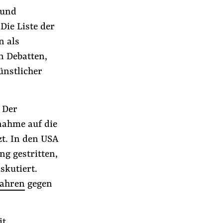
 und
Die Liste der
n als
n Debatten,
ünstlicher
 Der
nahme auf die
zt. In den USA
g gestritten,
skutiert.
fahren
gegen
it