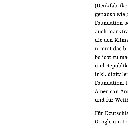
(Denkfabriken
genauso wie 
Foundation od
auch marktra
die den Klim
nimmt das bi
beliebt zu m
und Republika
inkl. digital
Foundation. I
American Anti
und für Wettb
Für Deutschla
Google um In