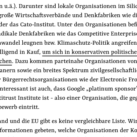
 u.ä.). Darunter sind lokale Organisationen im Sili
große Wirtschaftsverbände und Denkfabriken wie di
er das Cato-Institut. Unter den Organisationen bef
dikale Denkfabriken wie das Competitive Enterprise
awandel leugnen bzw. Klimaschutz-Politik angreifen
lligend in Kauf,
um sich in konservativen politisch
achen
. Dazu kommen parteinahe Organisationen vo
nern sowie ein breites Spektrum zivilgesellschaftl
er Bürgerrechtsorganisationen wie der Electronic Fr
nteressant ist auch, dass Google „platinum sponsor
trust Institute ist - also einer Organisation, die 
ewerb eintritt.
nd und die EU gibt es keine vergleichbare Liste. Wi
formationen gebeten, welche Organisationen der K