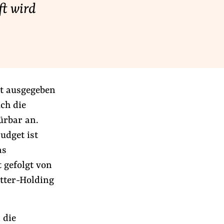
ft wird
t ausgegeben
ch die
ürbar an.
udget ist
as
 gefolgt von
utter-Holding
 die