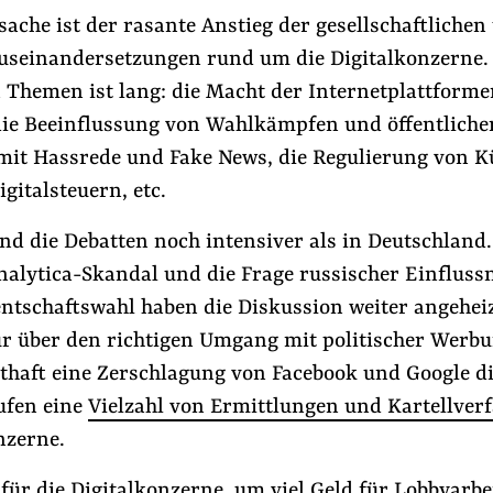
sache ist der rasante Anstieg der gesellschaftlichen
Auseinandersetzungen rund um die Digitalkonzerne. 
 Themen ist lang: die Macht der Internetplattforme
die Beeinflussung von Wahlkämpfen und öffentliche
it Hassrede und Fake News, die Regulierung von K
igitalsteuern, etc.
nd die Debatten noch intensiver als in Deutschland.
alytica-Skandal und die Frage russischer Einfluss
entschaftswahl haben die Diskussion weiter angehei
ur über den richtigen Umgang mit politischer Werbun
thaft eine Zerschlagung von Facebook und Google di
ufen eine
Vielzahl von Ermittlungen und Kartellver
nzerne.
für die Digitalkonzerne, um viel Geld für Lobbyarbe