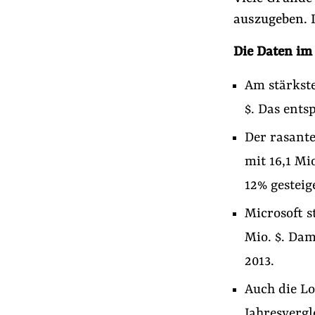
auszugeben. D
Die Daten im
Am stärkste
$. Das ents
Der rasant
mit 16,1 Mi
12% gesteige
Microsoft s
Mio. $. Da
2013.
Auch die L
Jahresvergl