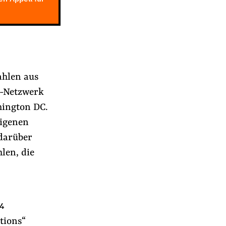
ahlen aus
s-Netzwerk
hington DC.
eigenen
darüber
len, die
94
tions“