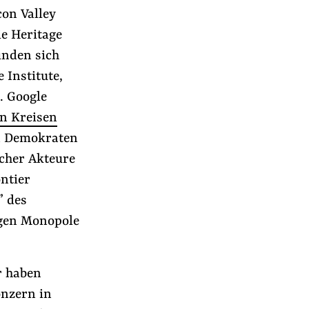
con Valley
e Heritage
inden sich
 Institute,
. Google
en Kreisen
n Demokraten
icher Akteure
ontier
” des
gegen Monopole
r haben
onzern in