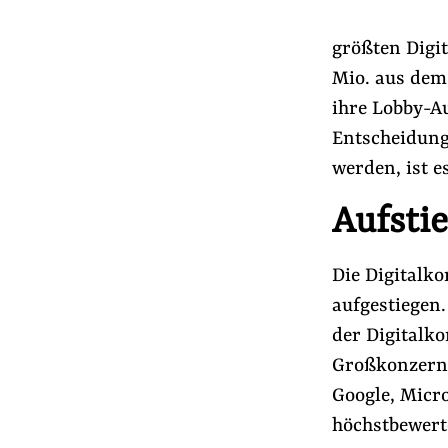
Presse
Newsletter
größten Digi
Appelle unterzeichnen
Mio. aus dem
Kontakt
ihre Lobby-
Entscheidung
Impressum
werden, ist e
Aufsti
Suche
auf
#Macht der Digitalkonzerne
#Lobbyismus
Die Digitalk
der
aufgestiegen
Website
der Digitalk
Großkonzerne
Google, Micr
höchstbewert