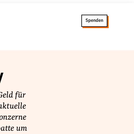
Spenden
y
eld für
aktuelle
konzerne
batte um