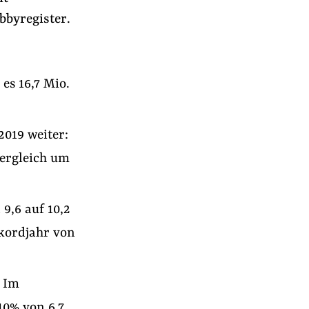
bbyregister.
es 16,7 Mio.
019 weiter:
vergleich um
9,6 auf 10,2
kordjahr von
: Im
10% von 6,7