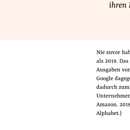
ihren 
Lobbykontrolle und Regeln
Lobbyismus und Klima
Macht der Digitalkonzerne
Spenden & Fördern
Nie zuvor ha
Fördermitglied werden
als 2019. Das
Jetzt Spenden
Ausgaben von
Geschenkspende
Google dagege
dadurch zumi
Bußgelder und Geldauflagen
Unternehmen 
Projektspende
Amazon. 2018 
Testamentsspende
Alphabet.)