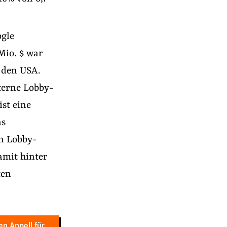
ogle
 Mio. $ war
 den USA.
terne Lobby-
ist eine
as
n Lobby-
amit hinter
ten
n Appell für