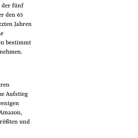
der fünf
er den 65
tzten Jahren
he
en bestimmt
u nehmen.
uren
he Aufstieg
wenigen
 Amazon,
r
größten und