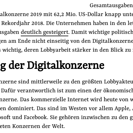
Gesamtausgaben 
talkonzerne 2019 mit 62,2 Mio. US-Dollar knapp unt
 Rekordjahr 2018. Die Unternehmen haben in den le
Ausgaben
deutlich gesteigert
. Damit wichtige politisc
en am Ende nicht einseitig von den Digitalkonzern
s wichtig, deren Lobbyarbeit stärker in den Blick z
eg der Digitalkonzerne
 in der EU
#Aus der Lobbywelt
#Lobbyismus an Schulen
onzerne sind mittlerweile zu den größten Lobbyakte
. Dafür verantwortlich ist zum einen der ökonomisc
onzerne. Das kommerzielle Internet wird heute von 
Folge Uns
n dominiert. Das sind im Westen vor allem Apple,
Facebook
Mastodon
Bluesky
Instagram
Youtube
LinkedIn
Feed
Newslette
osoft und Facebook. Sie gehören inzwischen zu den 
eten Konzernen der Welt.