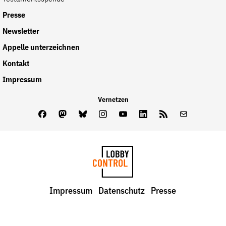
Presse
Newsletter
Appelle unterzeichnen
Kontakt
Impressum
Vernetzen
Facebook
Mastodon
Bluesky
Instagram
Youtube
LinkedIn
Feed
Newslette
LobbyControl
Impressum
Datenschutz
Presse
StartSeite