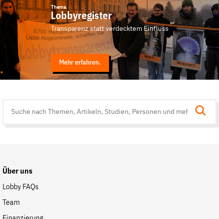
Thema
Lobbyregister
Transparenz statt verdecktem Einfluss
Mehr erfahren.
Suche
auf
der
Website
Über uns
Lobby FAQs
Team
Finanzierung