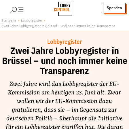
alt springen
Spenden
LobbyControl
Über uns
Startseite
Lobbyregister
Zwei Jahre Lobbyregister in Brüssel – und noch immer keine Transparenz
StartSeite
Lobby FAQs
Team
Lobbyregister
Finanzierung
Zwei Jahre Lobbyregister in
Jobs
Brüssel – und noch immer keine
Publikationen und Material
Transparenz
Lobbykritische Stadtführungen
Zwei Jahre wird das Lobbyregister der EU-
Unsere Schwerpunkte
Kommission am heutigen 23. Juni alt. Zwar
Lobbykontrolle und Regeln
wollen wir der EU-Kommission dazu
Lobbyismus und Klima
gratulieren, dass sie – im Gegensatz zur
Macht der Digitalkonzerne
deutschen Politik – überhaupt die Initiative
Spenden & Fördern
für ein Lobbyregister ergriffen hat. Die daran