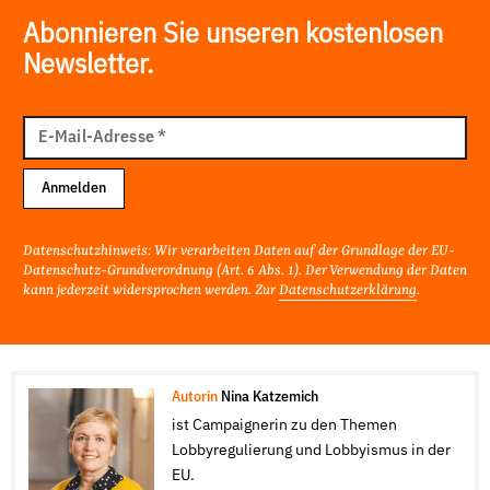
Abonnieren Sie unseren kostenlosen
Newsletter.
E-
Mail
E-Mail-Adresse
*
Adresse
Anmelden
Datenschutzhinweis: Wir verarbeiten Daten auf der Grundlage der EU-
Datenschutz-Grundverordnung (Art. 6 Abs. 1). Der Verwendung der Daten
kann jederzeit widersprochen werden. Zur
Datenschutzerklärung
.
Autorin
Nina Katzemich
ist Campaignerin zu den Themen
Lobbyregulierung und Lobbyismus in der
EU.