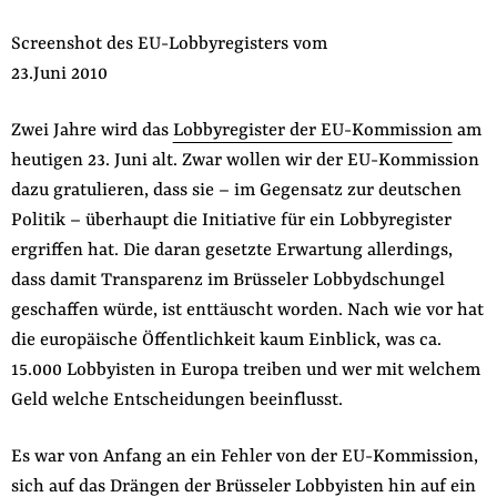
der
Folge Uns
Screenshot des EU-Lobbyregisters vom
Website
Facebook
Mastodon
Bluesky
Instagram
Youtube
LinkedIn
Feed
Newslette
23.Juni 2010
Zwei Jahre wird das
Lobbyregister der EU-Kommission
am
heutigen 23. Juni alt. Zwar wollen wir der EU-Kommission
dazu gratulieren, dass sie – im Gegensatz zur deutschen
Politik – überhaupt die Initiative für ein Lobbyregister
ergriffen hat. Die daran gesetzte Erwartung allerdings,
dass damit Transparenz im Brüsseler Lobbydschungel
geschaffen würde, ist enttäuscht worden. Nach wie vor hat
die europäische Öffentlichkeit kaum Einblick, was ca.
15.000 Lobbyisten in Europa treiben und wer mit welchem
Geld welche Entscheidungen beeinflusst.
Es war von Anfang an ein Fehler von der EU-Kommission,
sich auf das Drängen der Brüsseler Lobbyisten hin auf ein