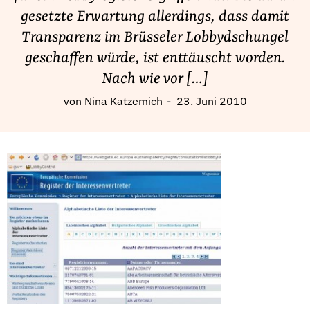
Fördermitglied werden
gesetzte Erwartung allerdings, dass damit
Jetzt Spenden
Transparenz im Brüsseler Lobbydschungel
Geschenkspende
geschaffen würde, ist enttäuscht worden.
Bußgelder und Geldauflagen
Nach wie vor […]
Projektspende
von
Nina Katzemich
23. Juni 2010
Testamentsspende
Presse
Newsletter
Appelle unterzeichnen
Kontakt
Impressum
Suche
auf