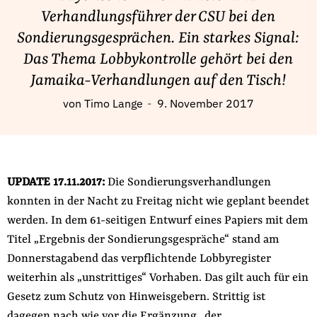
Fördermitglied werden
Verhandlungsführer der CSU bei den
Jetzt Spenden
Sondierungsgesprächen. Ein starkes Signal:
Geschenkspende
Das Thema Lobbykontrolle gehört bei den
Bußgelder und Geldauflagen
Jamaika-Verhandlungen auf den Tisch!
Projektspende
von
Timo Lange
9. November 2017
Testamentsspende
Presse
Newsletter
UPDATE 17.11.2017:
Die Sondierungsverhandlungen
Appelle unterzeichnen
konnten in der Nacht zu Freitag nicht wie geplant beendet
Kontakt
werden. In dem 61-seitigen Entwurf eines Papiers mit dem
Impressum
Titel „Ergebnis der Sondierungsgespräche“ stand am
Donnerstagabend das verpflichtende Lobbyregister
weiterhin als „unstrittiges“ Vorhaben. Das gilt auch für ein
Gesetz zum Schutz von Hinweisgebern. Strittig ist
Suche
auf
dagegen nach wie vor die Ergänzung „der