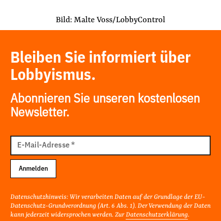
Bild: Malte Voss/LobbyControl
Bleiben Sie informiert über
Lobbyismus.
Abonnieren Sie unseren kostenlosen
Newsletter.
E-
Mail
E-Mail-Adresse
*
Adresse
Anmelden
Datenschutzhinweis: Wir verarbeiten Daten auf der Grundlage der EU-
Datenschutz-Grundverordnung (Art. 6 Abs. 1). Der Verwendung der Daten
kann jederzeit widersprochen werden. Zur
Datenschutzerklärung
.