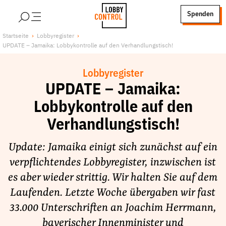
alt springen
Spenden
LobbyControl
Über uns
Startseite
Lobbyregister
UPDATE – Jamaika: Lobbykontrolle auf den Verhandlungstisch!
StartSeite
Lobby FAQs
Team
Lobbyregister
Finanzierung
UPDATE – Jamaika:
Jobs
Lobbykontrolle auf den
Publikationen und Material
Verhandlungstisch!
Lobbykritische Stadtführungen
Update: Jamaika einigt sich zunächst auf ein
Unsere Schwerpunkte
verpflichtendes Lobbyregister, inzwischen ist
Lobbykontrolle und Regeln
es aber wieder strittig. Wir halten Sie auf dem
Lobbyismus und Klima
Laufenden. Letzte Woche übergaben wir fast
Macht der Digitalkonzerne
33.000 Unterschriften an Joachim Herrmann,
Spenden & Fördern
bayerischer Innenminister und