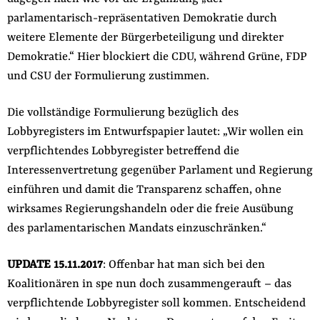
der
parlamentarisch-repräsentativen Demokratie durch
Folge Uns
Website
Facebook
Mastodon
Bluesky
Instagram
Youtube
LinkedIn
Feed
Newslette
weitere Elemente der Bürgerbeteiligung und direkter
Demokratie.“ Hier blockiert die CDU, während Grüne, FDP
und CSU der Formulierung zustimmen.
Die vollständige Formulierung bezüglich des
Lobbyregisters im Entwurfspapier lautet: „Wir wollen ein
verpflichtendes Lobbyregister betreffend die
Interessenvertretung gegenüber Parlament und Regierung
einführen und damit die Transparenz schaffen, ohne
wirksames Regierungshandeln oder die freie Ausübung
des parlamentarischen Mandats einzuschränken.“
UPDATE 15.11.2017
: Offenbar hat man sich bei den
Koalitionären in spe nun doch zusammengerauft – das
verpflichtende Lobbyregister soll kommen. Entscheidend