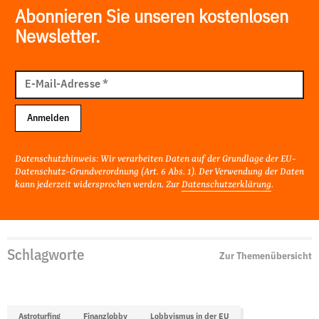
Abonnieren Sie unseren kostenlosen
Newsletter.
E-
Mail
E-Mail-Adresse
*
Adresse
Anmelden
Datenschutzhinweis: Wir verarbeiten Daten auf der Grundlage der EU-
Datenschutz-Grundverordnung (Art. 6 Abs. 1). Der Verwendung der Daten
kann jederzeit widersprochen werden. Zur
Datenschutzerklärung
.
Schlagworte
Zur Themenübersicht
Astroturfing
Finanzlobby
Lobbyismus in der EU