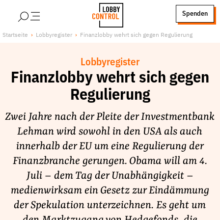
alt springen
Spenden
LobbyControl
Über uns
Startseite
Lobbyregister
Finanzlobby wehrt sich gegen Regulierung
StartSeite
Lobby FAQs
Lobbyregister
Team
Finanzlobby wehrt sich gegen
Finanzierung
Regulierung
Jobs
Publikationen und Material
Zwei Jahre nach der Pleite der Investmentbank
Lobbykritische Stadtführungen
Lehman wird sowohl in den USA als auch
innerhalb der EU um eine Regulierung der
Unsere Schwerpunkte
Finanzbranche gerungen. Obama will am 4.
Lobbykontrolle und Regeln
Juli – dem Tag der Unabhängigkeit –
Lobbyismus und Klima
medienwirksam ein Gesetz zur Eindämmung
Macht der Digitalkonzerne
der Spekulation unterzeichnen. Es geht um
Spenden & Fördern