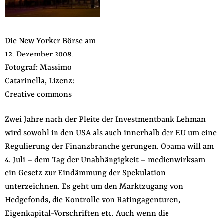
der
Folge Uns
Website
Facebook
Mastodon
Bluesky
Instagram
Youtube
LinkedIn
Feed
Newslette
Die New Yorker Börse am
12. Dezember 2008.
Fotograf: Massimo
Catarinella, Lizenz:
Creative commons
Zwei Jahre nach der Pleite der Investmentbank Lehman
wird sowohl in den USA als auch innerhalb der EU um eine
Regulierung der Finanzbranche gerungen. Obama will am
4. Juli – dem Tag der Unabhängigkeit – medienwirksam
ein Gesetz zur Eindämmung der Spekulation
unterzeichnen. Es geht um den Marktzugang von
Hedgefonds, die Kontrolle von Ratingagenturen,
Eigenkapital-Vorschriften etc. Auch wenn die