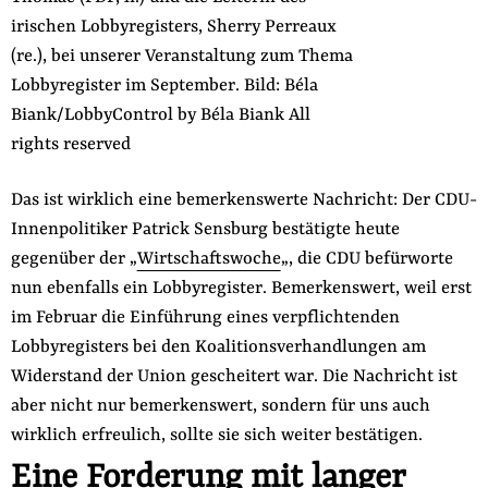
der
irischen Lobbyregisters, Sherry Perreaux
Folge Uns
Website
Facebook
Mastodon
Bluesky
Instagram
Youtube
LinkedIn
Feed
Newslette
(re.), bei unserer Veranstaltung zum Thema
Lobbyregister im September. Bild: Béla
Biank/LobbyControl
by Béla Biank
All
rights reserved
Das ist wirklich eine bemerkenswerte Nachricht: Der CDU-
Innenpolitiker Patrick Sensburg bestätigte heute
gegenüber der „
Wirtschaftswoche
„, die CDU befürworte
nun ebenfalls ein Lobbyregister. Bemerkenswert, weil erst
im Februar die Einführung eines verpflichtenden
Lobbyregisters bei den Koalitionsverhandlungen am
Widerstand der Union gescheitert war. Die Nachricht ist
aber nicht nur bemerkenswert, sondern für uns auch
wirklich erfreulich, sollte sie sich weiter bestätigen.
Eine Forderung mit langer