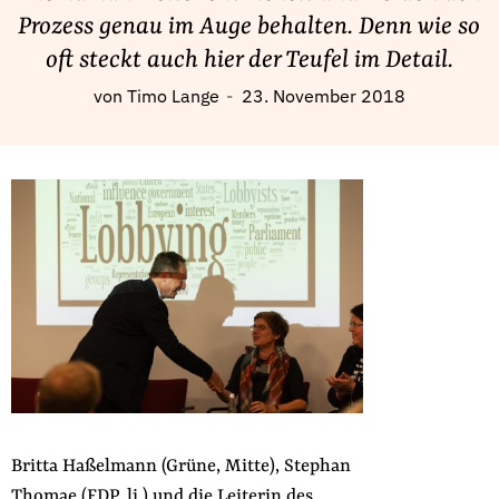
Fördermitglied werden
Prozess genau im Auge behalten. Denn wie so
Jetzt Spenden
oft steckt auch hier der Teufel im Detail.
Geschenkspende
von
Timo Lange
23. November 2018
Bußgelder und Geldauflagen
Projektspende
Testamentsspende
Presse
Newsletter
Appelle unterzeichnen
Kontakt
Impressum
Britta Haßelmann (Grüne, Mitte), Stephan
Suche
Thomae (FDP, li.) und die Leiterin des
auf