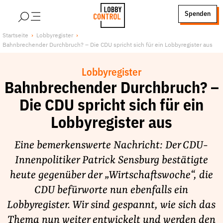
alt springen
Spenden
LobbyControl
Über uns
Startseite
Lobbyregister
Bahnbrechender Durchbruch? – Die CDU spricht sich für ein Lobbyregister aus
StartSeite
Lobby FAQs
Team
Lobbyregister
Finanzierung
Bahnbrechender Durchbruch? –
Jobs
Die CDU spricht sich für ein
Publikationen und Material
Lobbyregister aus
Lobbykritische Stadtführungen
Eine bemerkenswerte Nachricht: Der CDU-
Unsere Schwerpunkte
Innenpolitiker Patrick Sensburg bestätigte
Lobbykontrolle und Regeln
heute gegenüber der „Wirtschaftswoche“, die
Lobbyismus und Klima
CDU befürworte nun ebenfalls ein
Macht der Digitalkonzerne
Lobbyregister. Wir sind gespannt, wie sich das
Spenden & Fördern
Thema nun weiter entwickelt und werden den