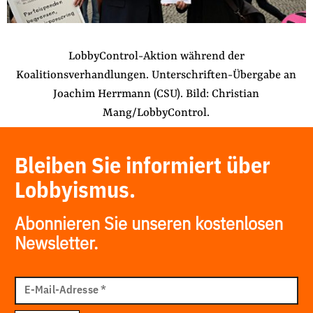
LobbyControl-Aktion während der
Koalitionsverhandlungen. Unterschriften-Übergabe an
Joachim Herrmann (CSU). Bild: Christian
Mang/LobbyControl.
Bleiben Sie informiert über
Lobbyismus.
Abonnieren Sie unseren kostenlosen
Newsletter.
E-
Mail
E-Mail-Adresse
*
Adresse