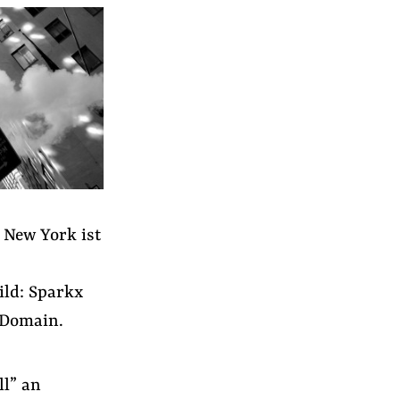
n New York ist
ild: Sparkx
c Domain.
r
ll” an