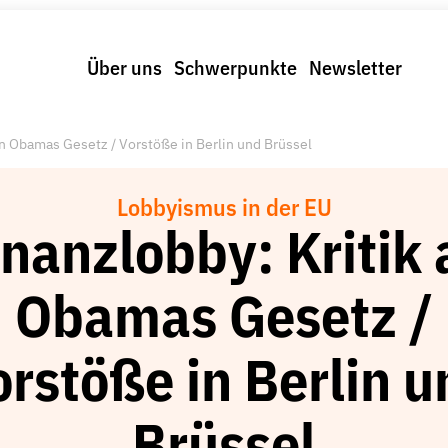
Über uns
Schwerpunkte
Newsletter
an Obamas Gesetz / Vorstöße in Berlin und Brüssel
Lobbyismus in der EU
inanzlobby: Kritik 
Obamas Gesetz /
orstöße in Berlin u