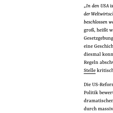
Presse
„In den USA is
Newsletter
der Weltwirtsc
Appelle unterzeichnen
beschlossen w
Kontakt
groß, heißt w
Impressum
Gesetzgebung 
eine Geschich
diesmal konn
Suche
Regeln absch
auf
#Nebeneinkünfte
#Lobby-Fußspur
Stelle
kritisch
der
Website
Die US-Reform
Politik bewer
dramatischen
durch massiv