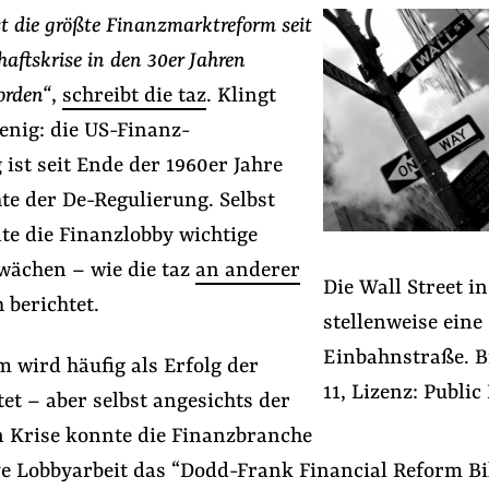
t die größte Finanzmarktreform seit
haftskrise in den 30er Jahren
orden“
,
schreibt die taz
. Klingt
enig: die US-Finanz-
ist seit Ende der 1960er Jahre
te der De-Regulierung. Selbst
te die Finanzlobby wichtige
wächen – wie die taz
an anderer
Die Wall Street i
#Aus der Lobbywelt
#Lobbyregister
 berichtet.
stellenweise eine
Einbahnstraße. B
 wird häufig als Erfolg der
Folge Uns
11, Lizenz: Publi
tet – aber selbst angesichts der
Facebook
Mastodon
Bluesky
Instagram
Youtube
LinkedIn
Feed
Newslette
 Krise konnte die Finanzbranche
e Lobbyarbeit das “Dodd-Frank Financial Reform Bi