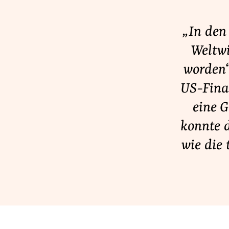
Lobbykontrolle und Regeln
Lobbyismus und Klima
„In den
Macht der Digitalkonzerne
Weltwi
worden“
US-Fina
Spenden & Fördern
eine G
Fördermitglied werden
Jetzt Spenden
konnte 
Geschenkspende
wie die 
Bußgelder und Geldauflagen
Projektspende
Testamentsspende