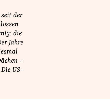
seit der
hlossen
nig: die
er Jahre
diesmal
wächen –
. Die US-