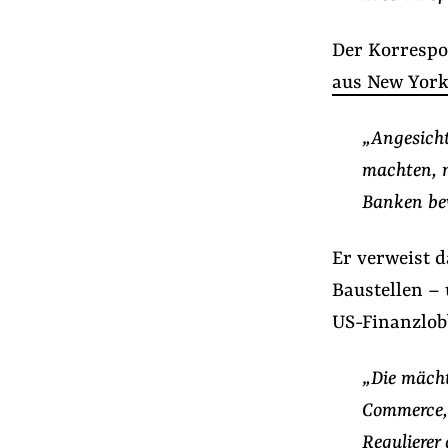
Der Korrespo
aus New Yor
„Angesicht
machten, m
Banken be
Er verweist d
Baustellen –
US-Finanzlobb
„Die mächt
Commerce, 
Regulierer