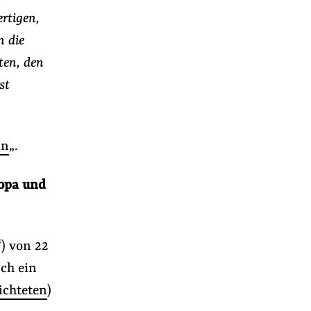
rtigen,
n die
ten, den
st
rn
„.
ropa und
“) von 22
ch ein
ichteten
)