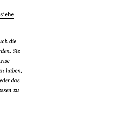
(
siehe
uch die
den. Sie
rise
an haben,
eder das
essen zu