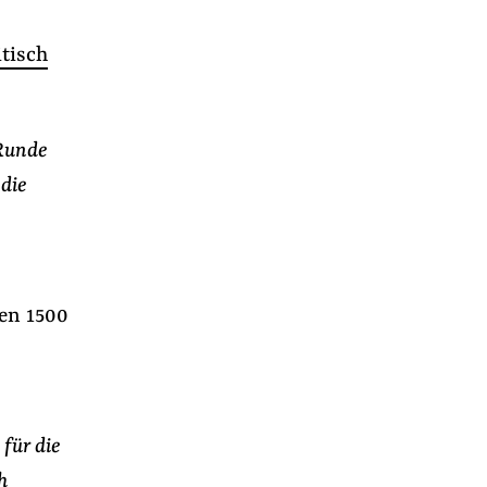
itisch
 Runde
 die
en 1500
für die
h