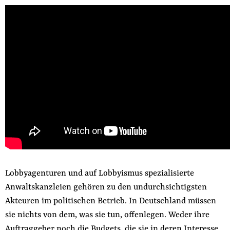
der
Folge Uns
Website
Facebook
Mastodon
Bluesky
Instagram
Youtube
LinkedIn
Feed
Newslette
Lobbyagenturen und auf Lobbyismus spezialisierte
Anwaltskanzleien gehören zu den undurchsichtigsten
Akteuren im politischen Betrieb. In Deutschland müssen
sie nichts von dem, was sie tun, offenlegen. Weder ihre
Auftraggeber noch die Budgets, die sie in deren Interesse