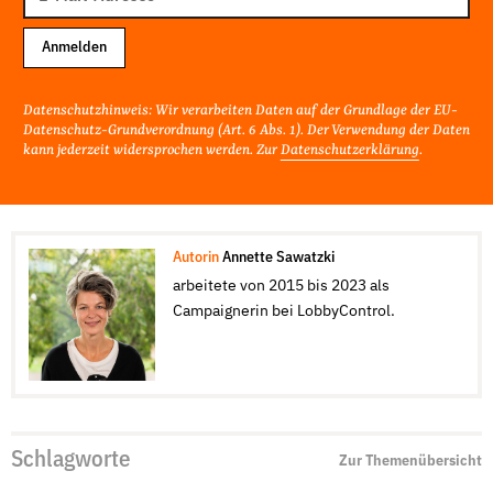
Adresse
Anmelden
Datenschutzhinweis: Wir verarbeiten Daten auf der Grundlage der EU-
Datenschutz-Grundverordnung (Art. 6 Abs. 1). Der Verwendung der Daten
kann jederzeit widersprochen werden. Zur
Datenschutzerklärung
.
Autorin
Annette Sawatzki
arbeitete von 2015 bis 2023 als
Campaignerin bei LobbyControl.
Schlagworte
Zur Themenübersicht