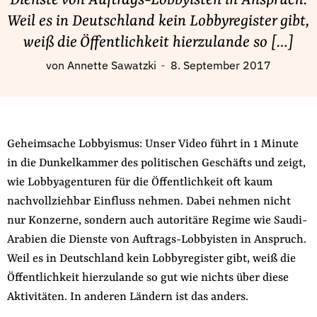
Dienste von Auftrags-Lobbyisten in Anspruch.
Fördermitglied werden
Weil es in Deutschland kein Lobbyregister gibt,
Jetzt Spenden
weiß die Öffentlichkeit hierzulande so […]
Geschenkspende
von
Annette Sawatzki
8. September 2017
Bußgelder und Geldauflagen
Projektspende
Testamentsspende
Presse
Geheimsache Lobbyismus: Unser Video führt in 1 Minute
in die Dunkelkammer des politischen Geschäfts und zeigt,
Newsletter
wie Lobbyagenturen für die Öffentlichkeit oft kaum
Appelle unterzeichnen
nachvollziehbar Einfluss nehmen. Dabei nehmen nicht
Kontakt
nur Konzerne, sondern auch autoritäre Regime wie Saudi-
Impressum
Arabien die Dienste von Auftrags-Lobbyisten in Anspruch.
Weil es in Deutschland kein Lobbyregister gibt, weiß die
Öffentlichkeit hierzulande so gut wie nichts über diese
Aktivitäten. In anderen Ländern ist das anders.
Suche
auf