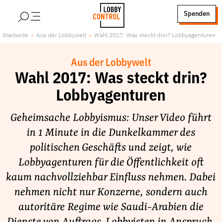
alt springen
Spenden
LobbyControl
Über uns
Startseite
Aus der Lobbywelt
Wahl 2017: Was steckt drin? Lobbyagenturen
StartSeite
Lobby FAQs
Aus der Lobbywelt
Team
Wahl 2017: Was steckt drin?
Finanzierung
Lobbyagenturen
Jobs
Publikationen und Material
Geheimsache Lobbyismus: Unser Video führt
Lobbykritische Stadtführungen
in 1 Minute in die Dunkelkammer des
politischen Geschäfts und zeigt, wie
Unsere Schwerpunkte
Lobbyagenturen für die Öffentlichkeit oft
Lobbykontrolle und Regeln
kaum nachvollziehbar Einfluss nehmen. Dabei
Lobbyismus und Klima
nehmen nicht nur Konzerne, sondern auch
Macht der Digitalkonzerne
autoritäre Regime wie Saudi-Arabien die
Spenden & Fördern