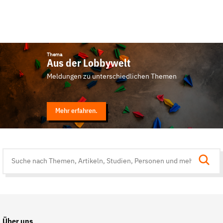
Thema
Aus der Lobbywelt
Meldungen zu unterschiedlichen Themen
Mehr erfahren.
Suche
auf
der
Website
Über uns