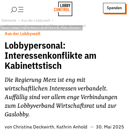
alt springen
Spenden
LobbyControl
Über uns
Startseite
Aus der Lobbywelt
Lobbypersonal: Interessenkonflikte am Kabinettstisch
StartSeite
Sandro Halank, Martin Rulsch (CC BY-SA 4.0), Public Domain
-
Lobby FAQs
Aus der Lobbywelt
Team
Lobbypersonal:
Finanzierung
Interessenkonflikte am
Jobs
Kabinettstisch
Publikationen und Material
Lobbykritische Stadtführungen
Die Regierung Merz ist eng mit
Unsere Schwerpunkte
wirtschaftlichen Interessen verbandelt.
Lobbykontrolle und Regeln
Auffällig sind vor allem enge Verbindungen
Lobbyismus und Klima
zum Lobbyverband Wirtschaftsrat und zur
Macht der Digitalkonzerne
Gaslobby.
Spenden & Fördern
von
Christina Deckwirth
Kathrin Anhold
30. Mai 2025