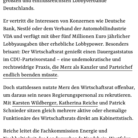
größten und einflussreichsten Lobbyverbände
der
Deutschlands.
Folge Uns
Website
Facebook
Mastodon
Bluesky
Instagram
Youtube
LinkedIn
Feed
Newslette
Er vertritt die Interessen von Konzernen wie Deutsche
Bank, Nestlé oder dem Verband der Automobilindustrie
VDA und verfügt mit über fünf Millionen Euro jährlicher
Lobbyausgaben über erhebliche Lobbypower. Besonders
brisant: Der Wirtschaftsrat genießt einen Dauergaststatus
im CDU-Parteivorstand – eine undemokratische und
rechtswidrige Praxis,
die Merz als Kanzler und Parteichef
endlich beenden müsste
.
Doch stattdessen nutzte Merz den Wirtschaftsrat offenbar,
um daraus sein neues Regierungspersonal zu rekrutieren.
Mit
Karsten Wildberger, Katherina Reiche
und Patrick
Schnieder sitzen gleich mehrere aktive oder ehemalige
Funktionäre des Wirtschaftsrats direkt am Kabinettstisch.
Reiche leitet die Fachkommission Energie und