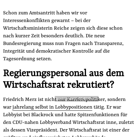
Fördermitglied werden
Jetzt Spenden
Schon zum Amtsantritt haben wir vor
Interessenkonflikten gewarnt – bei der
Geschenkspende
Wirtschaftsministerin Reiche zeigen sich diese schon
Bußgelder und Geldauflagen
nach kurzer Zeit besonders deutlich. Die neue
Projektspende
Bundesregierung muss nun Fragen nach Transparenz,
Integrität und demokratischer Kontrolle auf die
Testamentsspende
Tagesordnung setzen.
Presse
Regierungspersonal aus dem
Newsletter
Appelle unterzeichnen
Wirtschaftsrat rekrutiert?
Kontakt
Friedrich Merz ist nicht nur Karrierepolitiker, sondern
Sandro Halank
-
CC-BY-SA 4.0
Impressum
war
jahrelang selbst in Lobbypositionen
tätig. Er war
Lobbyist bei Blackrock und hatte Spitzenfunktionen für
den CDU-nahen Lobbyverband Wirtschaftsrat inne, zuletzt
Suche
als dessen Vizepräsident. Der Wirtschaftsrat ist einer der
auf