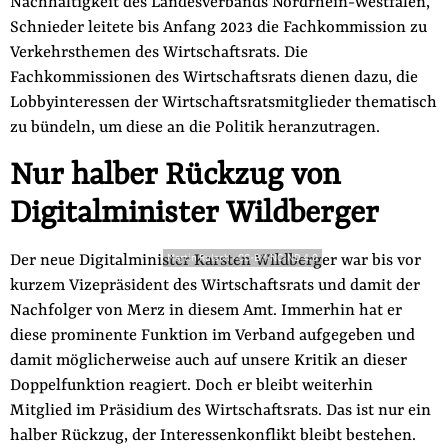
Nachhaltigkeit des Landesverbands Nordrhein-Westfalen,
Schnieder leitete bis Anfang 2023 die Fachkommission zu
Verkehrsthemen des Wirtschaftsrats. Die
Fachkommissionen des Wirtschaftsrats dienen dazu, die
Lobbyinteressen der Wirtschaftsratsmitglieder thematisch
zu bündeln, um diese an die Politik heranzutragen.
Nur halber Rückzug von
Digitalminister Wildberger
Der neue Digitalminister Karsten Wildberger war bis vor
Martin Rulsch
-
CC-BY-NC-ND 4.0
kurzem Vizepräsident des Wirtschaftsrats und damit der
Nachfolger von Merz in diesem Amt. Immerhin hat er
diese prominente Funktion im Verband aufgegeben und
damit möglicherweise auch auf unsere Kritik an dieser
Doppelfunktion reagiert. Doch er bleibt weiterhin
Mitglied im Präsidium des Wirtschaftsrats. Das ist nur ein
halber Rückzug, der Interessenkonflikt bleibt bestehen.