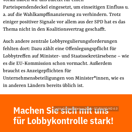
voran haben wir uns zuletzt für einen
Parteispendendeckel eingesetzt, um einseitigen Einfluss u.
a. auf die Wahlkampffinanzierung zu verhindern. Trotz
einiger positiver Signale vor allem aus der SPD hat es das
Thema nicht in den Koalitionsvertrag geschafft.
Auch andere zentrale Lobbyregulierungsforderungen
fehlten dort: Dazu zählt eine Offenlegungspflicht für
Lobbytreffen auf Minister- und Staatssekretärsebene – wie
es die EU-Kommission schon vormacht. Außerdem
braucht es Anzeigepflichten für
Unternehmensbeteiligungen von Minister*innen, wie es
in anderen Ländern bereits üblich ist.
Machen Sie sich mit uns
LobbyControl/Markus Jäger
-
CC-BY-NC-ND 4.0
für Lobbykontrolle stark!