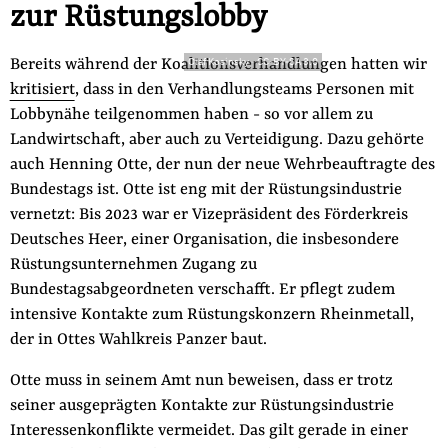
zur Rüstungslobby
Bereits während der Koalitionsverhandlungen hatten wir
Olaf Kosinsky
-
CC-BY-SA 3.0
kritisiert
, dass in den Verhandlungsteams Personen mit
Lobbynähe teilgenommen haben - so vor allem zu
Landwirtschaft, aber auch zu Verteidigung. Dazu gehörte
auch Henning Otte, der nun der neue Wehrbeauftragte des
Bundestags ist. Otte ist eng mit der Rüstungsindustrie
vernetzt: Bis 2023 war er Vizepräsident des Förderkreis
Deutsches Heer, einer Organisation, die insbesondere
Rüstungsunternehmen Zugang zu
Bundestagsabgeordneten verschafft. Er pflegt zudem
intensive Kontakte zum Rüstungskonzern Rheinmetall,
der in Ottes Wahlkreis Panzer baut.
Otte muss in seinem Amt nun beweisen, dass er trotz
seiner ausgeprägten Kontakte zur Rüstungsindustrie
Interessenkonflikte vermeidet. Das gilt gerade in einer