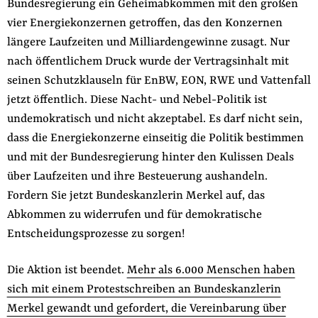
Bundesregierung ein Geheimabkommen mit den großen
der
Folge Uns
vier Energiekonzernen getroffen, das den Konzernen
Website
Facebook
Mastodon
Bluesky
Instagram
Youtube
LinkedIn
Feed
Newslette
längere Laufzeiten und Milliardengewinne zusagt. Nur
nach öffentlichem Druck wurde der Vertragsinhalt mit
seinen Schutzklauseln für EnBW, EON, RWE und Vattenfall
jetzt öffentlich. Diese Nacht- und Nebel-Politik ist
undemokratisch und nicht akzeptabel. Es darf nicht sein,
dass die Energiekonzerne einseitig die Politik bestimmen
und mit der Bundesregierung hinter den Kulissen Deals
über Laufzeiten und ihre Besteuerung aushandeln.
Fordern Sie jetzt Bundeskanzlerin Merkel auf, das
Abkommen zu widerrufen und für demokratische
Entscheidungsprozesse zu sorgen!
Die Aktion ist beendet.
Mehr als 6.000 Menschen haben
sich mit einem Protestschreiben an Bundeskanzlerin
Merkel gewandt und gefordert, die Vereinbarung über