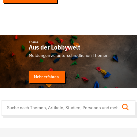
Thema
Aus der Lobbywelt
Meldungen zu unterschiedlichen Themen
Mehr erfahren.
Suche
auf
der
Website