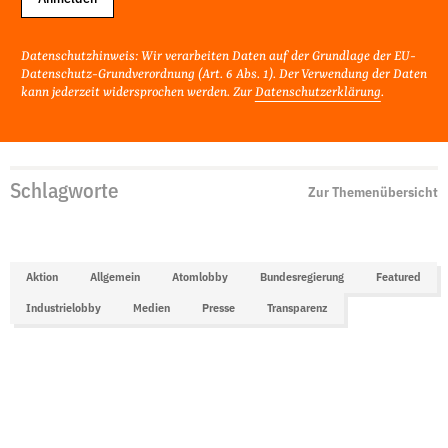
Datenschutzhinweis: Wir verarbeiten Daten auf der Grundlage der EU-
Datenschutz-Grundverordnung (Art. 6 Abs. 1). Der Verwendung der Daten
kann jederzeit widersprochen werden. Zur
Datenschutzerklärung
.
Schlagworte
Zur Themenübersicht
Aktion
Allgemein
Atomlobby
Bundesregierung
Featured
Industrielobby
Medien
Presse
Transparenz