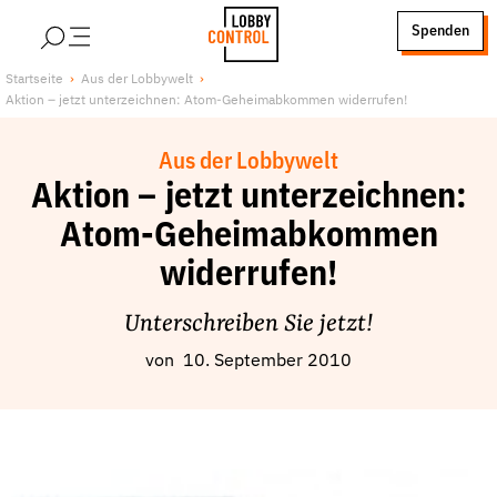
alt springen
Spenden
LobbyControl
Über uns
Startseite
Aus der Lobbywelt
Aktion – jetzt unterzeichnen: Atom-Geheimabkommen widerrufen!
StartSeite
Lobby FAQs
Team
Aus der Lobbywelt
Finanzierung
Aktion – jetzt unterzeichnen:
Jobs
Atom-Geheimabkommen
Publikationen und Material
widerrufen!
Lobbykritische Stadtführungen
Unterschreiben Sie jetzt!
Unsere Schwerpunkte
von
10. September 2010
Lobbykontrolle und Regeln
Lobbyismus und Klima
Macht der Digitalkonzerne
Spenden & Fördern