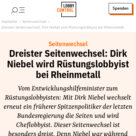
alt springen
Spenden
LobbyControl
Über uns
Startseite
Seitenwechsel
Dreister Seitenwechsel: Dirk Niebel wird Rüstungslobbyist bei Rheinmetall
StartSeite
Lobby FAQs
Team
Seitenwechsel
Finanzierung
Dreister Seitenwechsel: Dirk
Jobs
Niebel wird Rüstungslobbyist
Publikationen und Material
bei Rheinmetall
Lobbykritische Stadtführungen
Vom Entwicklungshilfeminister zum
Unsere Schwerpunkte
Rüstungslobbyisten: Mit Dirk Niebel wechselt
Lobbykontrolle und Regeln
erneut ein früherer Spitzenpolitiker der letzten
Lobbyismus und Klima
Bundesregierung die Seiten und wird
Macht der Digitalkonzerne
Cheflobbyist. Dieser Seitenwechsel ist
Spenden & Fördern
besonders dreist. Denn Niebel war während