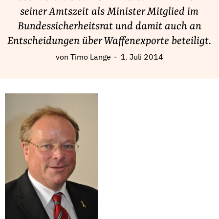
Fördermitglied werden
seiner Amtszeit als Minister Mitglied im
Jetzt Spenden
Bundessicherheitsrat und damit auch an
Geschenkspende
Entscheidungen über Waffenexporte beteiligt.
Bußgelder und Geldauflagen
von
Timo Lange
1. Juli 2014
Projektspende
Testamentsspende
Presse
Newsletter
Appelle unterzeichnen
Kontakt
Impressum
Suche
auf