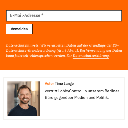
E-
Mail
E-Mail-Adresse
*
Adresse
Anmelden
Datenschutzhinweis: Wir verarbeiten Daten auf der Grundlage der EU-
Datenschutz-Grundverordnung (Art. 6 Abs. 1). Der Verwendung der Daten
kann jederzeit widersprochen werden. Zur
Datenschutzerklärung
.
Autor
Timo Lange
vertritt LobbyControl in unserem Berliner
Büro gegenüber Medien und Politik.