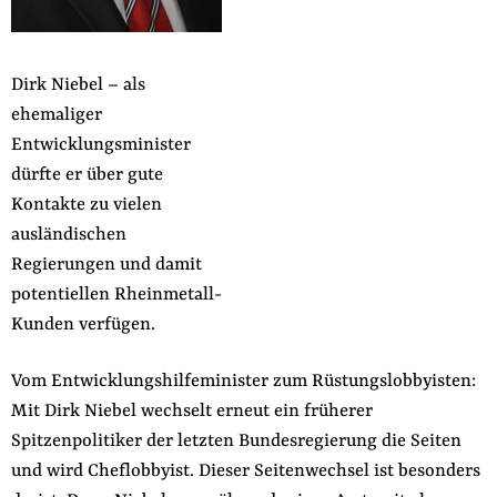
der
Folge Uns
Website
Facebook
Mastodon
Bluesky
Instagram
Youtube
LinkedIn
Feed
Newslette
Dirk Niebel – als
ehemaliger
Entwicklungsminister
dürfte er über gute
Kontakte zu vielen
ausländischen
Regierungen und damit
potentiellen Rheinmetall-
Kunden verfügen.
Vom Entwicklungshilfeminister zum Rüstungslobbyisten:
Mit Dirk Niebel wechselt erneut ein früherer
Spitzenpolitiker der letzten Bundesregierung die Seiten
und wird Cheflobbyist. Dieser Seitenwechsel ist besonders