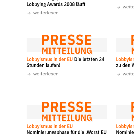
Lobbying Awards 2008 läuft
auf
weit
der
weiterlesen
Website
PRESSE
MITTEILUNG
Lobbyismus in der EU
Die letzten 24
Lobbyis
Stunden laufen!
zu den 
weiterlesen
weit
PRESSE
MITTEILUNG
Lobbyismus in der EU
Lobbyis
Nominierungsphase für die ‚Worst EU
Nominie