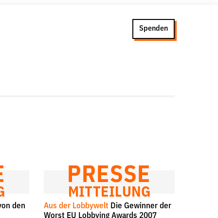
Spenden
Presse
Newsletter
Appelle unterzeichnen
Kontakt
Impressum
E
PRESSE
G
MITTEILUNG
von den
Aus der Lobbywelt
Die Gewinner der
Worst EU Lobbying Awards 2007