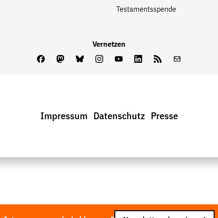
Testamentsspende
Vernetzen
Facebook
Mastodon
Bluesky
Instagram
Youtube
LinkedIn
Feed
Newslette
Impressum
Datenschutz
Presse