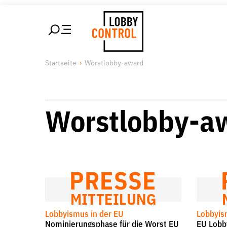
alt springen
LobbyControl
Über uns
Unsere 
Startseite
Worstlobby-award
StartSeite
Lobby FAQs
Lobbykon
Team
Lobbyism
Finanzierung
Macht de
Worstlobby-a
Jobs
Publikationen und Material
Lobbykritische Stadtführungen
PRESSE
MITTEILUNG
Lobbyismus in der EU
Lobbyis
Suche
Nominierungsphase für die Worst EU
EU Lobb