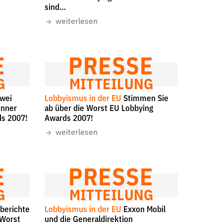
sind…
weiterlesen
r
E
PRESSE
G
MITTEILUNG
wei
Lobbyismus in der EU
Stimmen Sie
inner
ab über die Worst EU Lobbying
ds 2007!
Awards 2007!
weiterlesen
E
PRESSE
G
MITTEILUNG
berichte
Lobbyismus in der EU
Exxon Mobil
 Worst
und die Generaldirektion