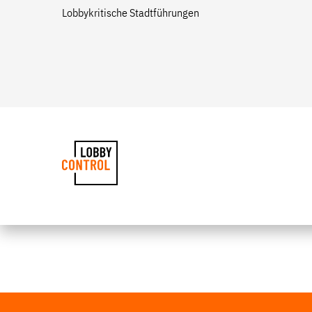
Lobbykritische Stadtführungen
LobbyControl
StartSeite