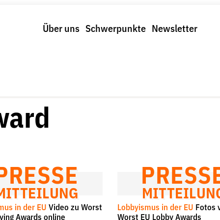
Über uns
Schwerpunkte
Newsletter
Schwerpunkte
Spenden & Fördern
trolle und Regeln
Fördermitglied werden
us und Klima
Jetzt Spenden
r Digitalkonzerne
Geschenkspende
ward
Bußgelder und Geldauflagen
Projektspende
Testamentsspende
PRESSE
PRESS
MITTEILUNG
MITTEILUN
mus in der EU
Video zu Worst
Lobbyismus in der EU
Fotos 
ying Awards online
Worst EU Lobby Awards