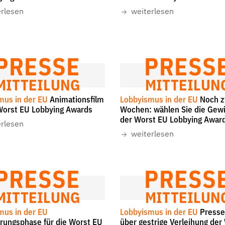
erlesen
weiterlesen
Folge Uns
Facebook
Mastodon
Bluesky
Instagram
Youtube
LinkedIn
Feed
Newslette
PRESSE
PRESS
MITTEILUNG
MITTEILUN
mus in der EU
Animationsfilm
Lobbyismus in der EU
Noch z
Worst EU Lobbying Awards
Wochen: wählen Sie die Gew
der Worst EU Lobbying Awar
erlesen
weiterlesen
PRESSE
PRESS
MITTEILUNG
MITTEILUN
mus in der EU
Lobbyismus in der EU
Presse
rungsphase für die Worst EU
über gestrige Verleihung der